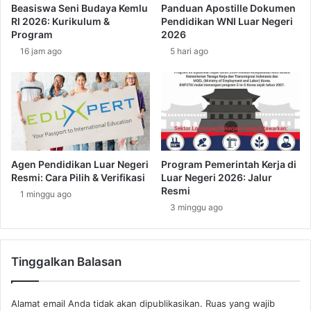
Beasiswa Seni Budaya Kemlu
Panduan Apostille Dokumen
p
d
RI 2026: Kurikulum &
Pendidikan WNI Luar Negeri
d
i
Program
2026
a
J
16 jam ago
5 hari ago
t
e
e
p
T
a
e
n
r
g
b
B
a
i
r
s
Agen Pendidikan Luar Negeri
Program Pemerintah Kerja di
u
a
Resmi: Cara Pilih & Verifikasi
Luar Negeri 2026: Jalur
B
Resmi
1 minggu ago
i
3 minggu ago
k
i
n
Tinggalkan Balasan
K
a
g
Alamat email Anda tidak akan dipublikasikan.
Ruas yang wajib
e