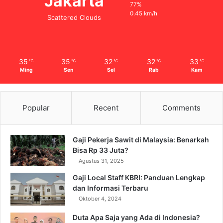
Jakarta
77%
0.45 km/h
Scattered Clouds
35
35
32
32
33
℃
℃
℃
℃
℃
Ming
Sen
Sel
Rab
Kam
Popular
Recent
Comments
Gaji Pekerja Sawit di Malaysia: Benarkah
Bisa Rp 33 Juta?
Agustus 31, 2025
Gaji Local Staff KBRI: Panduan Lengkap
dan Informasi Terbaru
Oktober 4, 2024
Duta Apa Saja yang Ada di Indonesia?