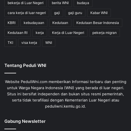
bekerja di Luar Negeri
berita WNI
budaya
cara kerja di luar negeri
gaji
gaji guru
Kabar WNI
KBRI
kebudayaan
Kedutaan
Kedutaan Besar Indonesia
Kedutaan RI
kerja
Kerja di Luar Negeri
pekerja migran
TKI
visa kerja
WNI
Tentang Peduli WNI
Website PeduliWni.com memberikan Informasi terbaru dan penting
untuk Warga Negara Indonesia (WNI) yang berada di luar negeri.
Situs ini bersifat independen dan bukan situs resmi pemerintah,
serta tidak terafiliasi dengan Kementerian Luar Negeri atau
peduliwni.kemlu.go.id.
Gabung Newsletter