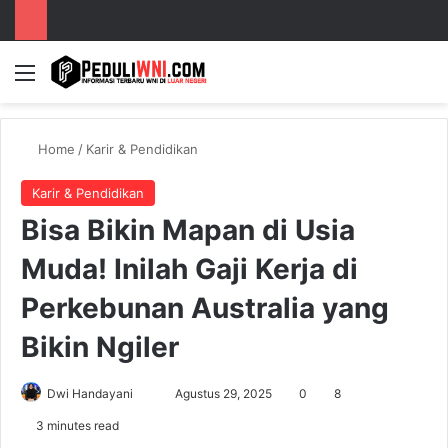
Menu
S
Home
/
Karir & Pendidikan
Karir & Pendidikan
Bisa Bikin Mapan di Usia
Muda! Inilah Gaji Kerja di
Perkebunan Australia yang
Bikin Ngiler
Dwi Handayani
S
Agustus 29, 2025
0
8
e
3 minutes read
n