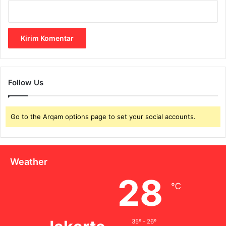
u
p
i
a
h
!
Follow Us
Go to the Arqam options page to set your social accounts.
Weather
28
℃
35º - 26º