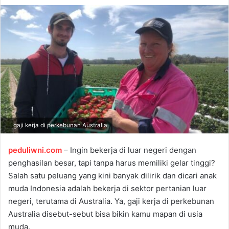
d
a
n
e
m
a
i
l
gaji kerja di perkebunan Australia
peduliwni.com
– Ingin bekerja di luar negeri dengan
penghasilan besar, tapi tanpa harus memiliki gelar tinggi?
Salah satu peluang yang kini banyak dilirik dan dicari anak
muda Indonesia adalah bekerja di sektor pertanian luar
negeri, terutama di Australia. Ya, gaji kerja di perkebunan
Australia disebut-sebut bisa bikin kamu mapan di usia
muda.