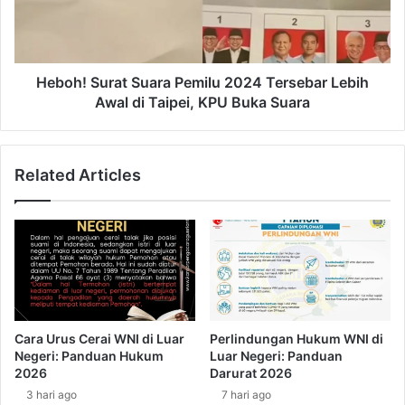
u
!
k
S
D
u
a
r
f
a
Heboh! Surat Suara Pemilu 2024 Tersebar Lebih
t
t
Awal di Taipei, KPU Buka Suara
a
S
r
u
D
a
Related Articles
P
r
T
a
P
P
e
e
m
m
i
i
l
l
u
u
2
2
Cara Urus Cerai WNI di Luar
Perlindungan Hukum WNI di
0
0
Negeri: Panduan Hukum
Luar Negeri: Panduan
2
2
2026
Darurat 2026
4
4
3 hari ago
7 hari ago
:
T