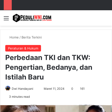
Menu
S
Home
/
Berita Terkini
Peraturan & Hukum
Perbedaan TKI dan TKW:
Pengertian, Bedanya, dan
Istilah Baru
Dwi Handayani
S
Maret 11, 2024
0
161
e
3 minutes read
n
d