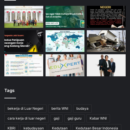
Tags
bekerja di Luar Negeri
berita WNI
budaya
cara kerja di luar negeri
gaji
gaji guru
Kabar WNI
KBRI
kebudayaan
Kedutaan
Kedutaan Besar Indonesia