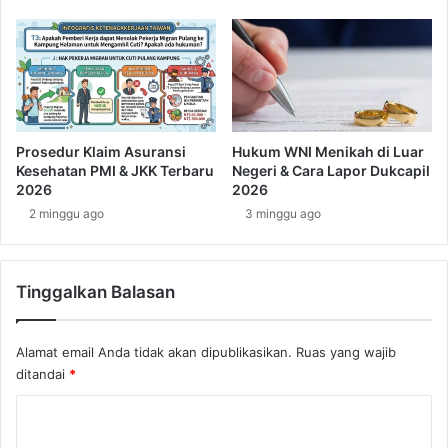
i
e
n
r
i
s
J
e
a
b
w
a
a
r
Prosedur Klaim Asuransi
Hukum WNI Menikah di Luar
b
L
Kesehatan PMI & JKK Terbaru
Negeri & Cara Lapor Dukcapil
a
e
2026
2026
n
b
2 minggu ago
3 minggu ago
P
i
P
h
L
A
N
Tinggalkan Balasan
w
M
a
a
l
Alamat email Anda tidak akan dipublikasikan.
Ruas yang wajib
l
d
a
ditandai
*
i
y
T
K
s
a
i
i
o