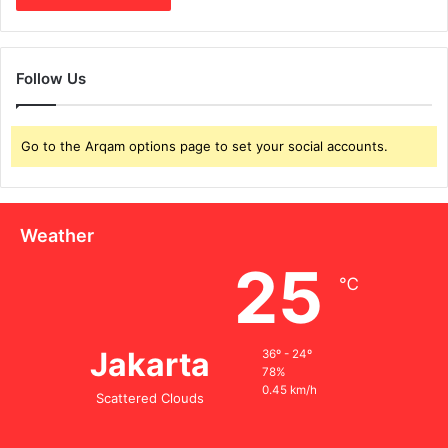
Follow Us
Go to the Arqam options page to set your social accounts.
Weather
25
℃
Jakarta
36º - 24º
78%
0.45 km/h
Scattered Clouds