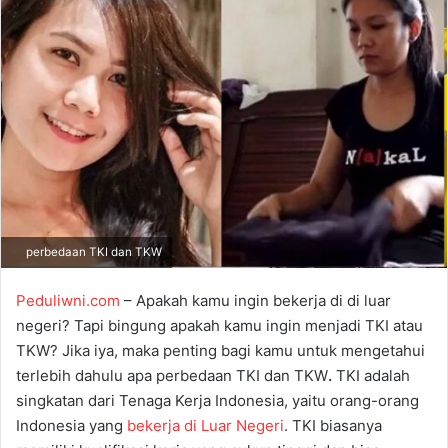
a
n
e
m
a
i
l
perbedaan TKI dan TKW
Peduliwni.com
– Apakah kamu ingin bekerja di di luar
negeri? Tapi bingung apakah kamu ingin menjadi TKI atau
TKW? Jika iya, maka penting bagi kamu untuk mengetahui
terlebih dahulu apa perbedaan TKI dan TKW
.
TKI adalah
singkatan dari Tenaga Kerja Indonesia, yaitu orang-orang
Indonesia yang
bekerja di Luar Negeri
. TKI biasanya