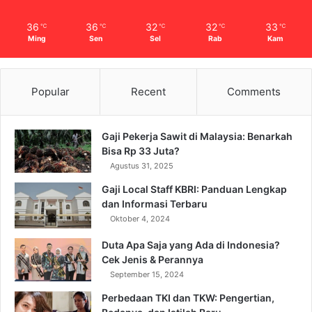
36
36
32
32
33
℃
℃
℃
℃
℃
Ming
Sen
Sel
Rab
Kam
Popular
Recent
Comments
Gaji Pekerja Sawit di Malaysia: Benarkah
Bisa Rp 33 Juta?
Agustus 31, 2025
Gaji Local Staff KBRI: Panduan Lengkap
dan Informasi Terbaru
Oktober 4, 2024
Duta Apa Saja yang Ada di Indonesia?
Cek Jenis & Perannya
September 15, 2024
Perbedaan TKI dan TKW: Pengertian,