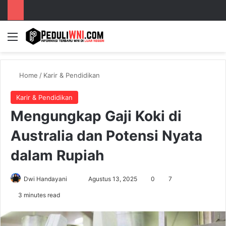
Menu
S
Home
/
Karir & Pendidikan
Karir & Pendidikan
Mengungkap Gaji Koki di
Australia dan Potensi Nyata
dalam Rupiah
Dwi Handayani
S
Agustus 13, 2025
0
7
e
3 minutes read
n
d