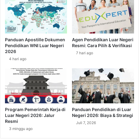
r
G
t
a
a
j
?
i
Y
K
u
o
Panduan Apostille Dokumen
Agen Pendidikan Luar Negeri
k
k
Pendidikan WNI Luar Negeri
Resmi: Cara Pilih & Verifikasi
i
i
2026
7 hari ago
n
d
4 hari ago
t
i
i
J
p
e
d
d
i
d
s
a
i
h
n
B
Program Pemerintah Kerja di
Panduan Pendidikan di Luar
i
i
Luar Negeri 2026: Jalur
Negeri 2026: Biaya & Strategi
!
s
Resmi
Juli 7, 2026
a
3 minggu ago
B