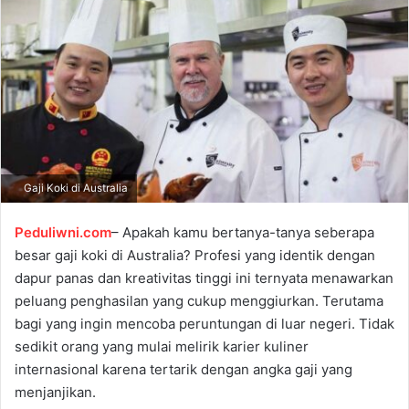
a
n
e
m
a
i
l
Gaji Koki di Australia
Peduliwni.com
– Apakah kamu bertanya-tanya seberapa
besar gaji koki di Australia? Profesi yang identik dengan
dapur panas dan kreativitas tinggi ini ternyata menawarkan
peluang penghasilan yang cukup menggiurkan. Terutama
bagi yang ingin mencoba peruntungan di luar negeri. Tidak
sedikit orang yang mulai melirik karier kuliner
internasional karena tertarik dengan angka gaji yang
menjanjikan.