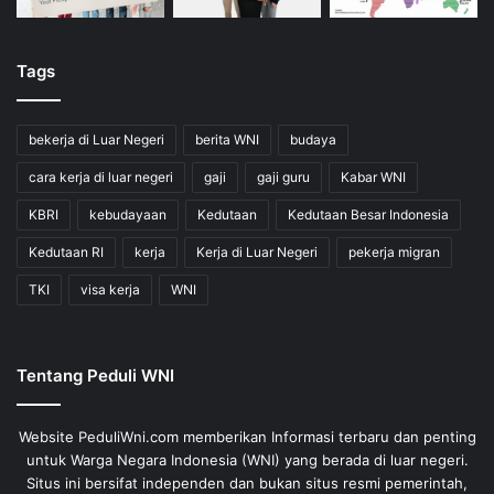
Tags
bekerja di Luar Negeri
berita WNI
budaya
cara kerja di luar negeri
gaji
gaji guru
Kabar WNI
KBRI
kebudayaan
Kedutaan
Kedutaan Besar Indonesia
Kedutaan RI
kerja
Kerja di Luar Negeri
pekerja migran
TKI
visa kerja
WNI
Tentang Peduli WNI
Website PeduliWni.com memberikan Informasi terbaru dan penting
untuk Warga Negara Indonesia (WNI) yang berada di luar negeri.
Situs ini bersifat independen dan bukan situs resmi pemerintah,