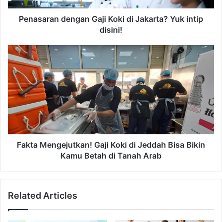
d
n
d
d
Penasaran dengan Gaji Koki di Jakarta? Yuk intip
r
e
disini!
e
n
s
g
F
s
a
a
n
k
G
t
a
a
j
M
i
e
K
n
o
g
k
e
Fakta Mengejutkan! Gaji Koki di Jeddah Bisa Bikin
i
j
Kamu Betah di Tanah Arab
d
u
i
t
J
k
Related Articles
a
a
k
n
a
!