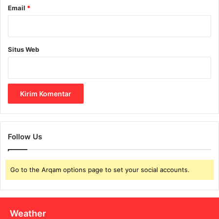
Email
*
a
b
Situs Web
Follow Us
Go to the Arqam options page to set your social accounts.
Weather