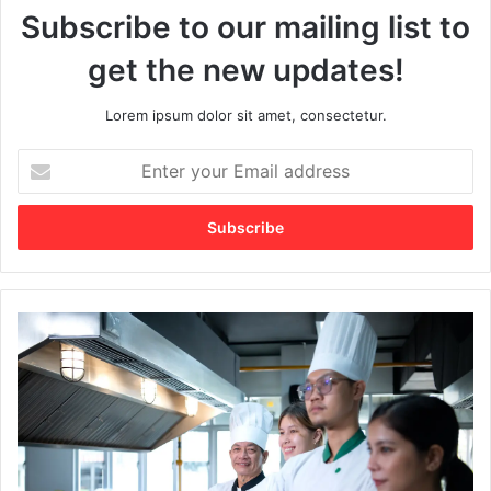
Subscribe to our mailing list to
get the new updates!
Lorem ipsum dolor sit amet, consectetur.
E
n
t
e
r
y
o
u
P
r
e
E
n
m
a
a
s
i
a
l
r
a
a