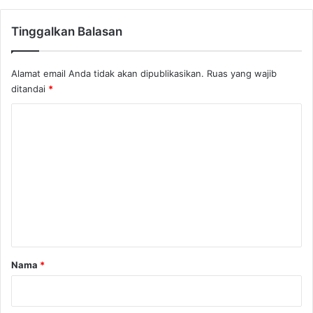
i
k
Tinggalkan Balasan
i
n
K
Alamat email Anda tidak akan dipublikasikan.
Ruas yang wajib
a
ditandai
*
m
u
K
B
e
o
t
m
a
e
h
d
n
i
t
T
a
a
n
r
Nama
*
a
h
*
A
r