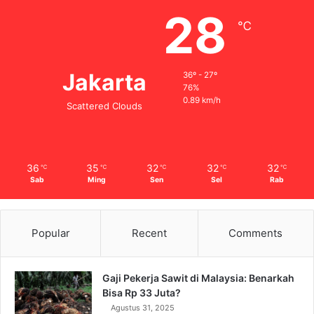
28
℃
Jakarta
36º - 27º
76%
0.89 km/h
Scattered Clouds
36
35
32
32
32
℃
℃
℃
℃
℃
Sab
Ming
Sen
Sel
Rab
Popular
Recent
Comments
Gaji Pekerja Sawit di Malaysia: Benarkah
Bisa Rp 33 Juta?
Agustus 31, 2025