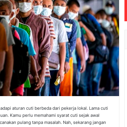
api aturan cuti berbeda dari pekerja lokal. Lama cuti
juan. Kamu perlu memahami syarat cuti sejak awal
anakan pulang tanpa masalah. Nah, sekarang jangan