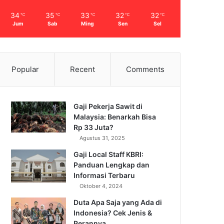
34
35
33
32
32
℃
℃
℃
℃
℃
Jum
Sab
Ming
Sen
Sel
Popular
Recent
Comments
Gaji Pekerja Sawit di
Malaysia: Benarkah Bisa
Rp 33 Juta?
Agustus 31, 2025
Gaji Local Staff KBRI:
Panduan Lengkap dan
Informasi Terbaru
Oktober 4, 2024
Duta Apa Saja yang Ada di
Indonesia? Cek Jenis &
Perannya