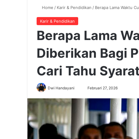
Home
/
Karir & Pendidikan
/
Berapa Lama Waktu Cut
Karir & Pendidikan
Berapa Lama Wa
Diberikan Bagi 
Cari Tahu Syara
Dwi Handayani
S
Februari 27, 2026
e
n
d
a
n
e