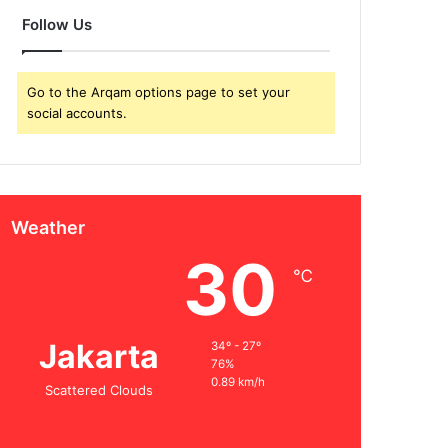
Follow Us
Go to the Arqam options page to set your
social accounts.
Weather
30
℃
Jakarta
34º - 27º
76%
0.89 km/h
Scattered Clouds