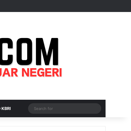
Random Article
Sidebar
Switch skin
Search
 KBRI
for