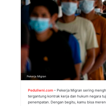
m
a
i
l
Pekerja Migran
Peduliwni.com
– Pekerja Migran sering menghad
tergantung kontrak kerja dan hukum negara tu
penempatan. Dengan begitu, kamu bisa merenc