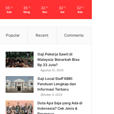
35
35
32
32
32
℃
℃
℃
℃
℃
Sab
Ming
Sen
Sel
Rab
Popular
Recent
Comments
Gaji Pekerja Sawit di
Malaysia: Benarkah Bisa
Rp 33 Juta?
Agustus 31, 2025
Gaji Local Staff KBRI:
Panduan Lengkap dan
Informasi Terbaru
Oktober 4, 2024
Duta Apa Saja yang Ada di
Indonesia? Cek Jenis &
Perannya