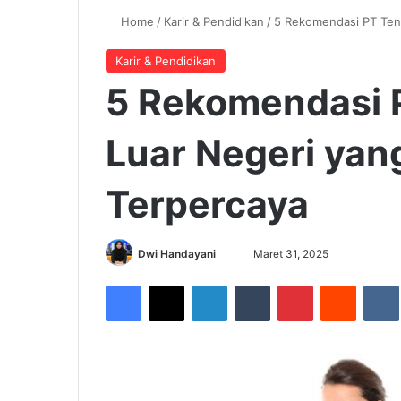
Home
/
Karir & Pendidikan
/
5 Rekomendasi PT Tena
Karir & Pendidikan
5 Rekomendasi 
Luar Negeri yan
Terpercaya
Dwi Handayani
S
Maret 31, 2025
e
Facebook
X
LinkedIn
Tumblr
Pinterest
Reddit
VK
n
d
a
n
e