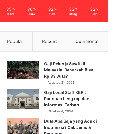
35
36
32
33
32
℃
℃
℃
℃
℃
Kam
Jum
Sab
Ming
Sen
Popular
Recent
Comments
Gaji Pekerja Sawit di
Malaysia: Benarkah Bisa
Rp 33 Juta?
Agustus 31, 2025
Gaji Local Staff KBRI:
Panduan Lengkap dan
Informasi Terbaru
Oktober 4, 2024
Duta Apa Saja yang Ada di
Indonesia? Cek Jenis &
Perannya