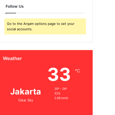
Follow Us
Go to the Arqam options page to set your
social accounts.
Weather
33
℃
Jakarta
35º - 26º
52%
2.68 km/h
Clear Sky