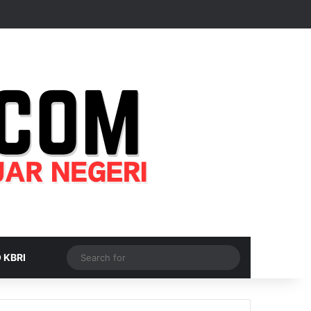
Random Article
Sidebar
Switch skin
Search
 KBRI
for