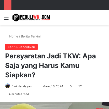
Menu
S
Home
/
Berita Terkini
Karir & Pendidikan
Persyaratan Jadi TKW: Apa
Saja yang Harus Kamu
Siapkan?
Dwi Handayani
S
Maret 16, 2024
0
52
e
4 minutes read
n
d