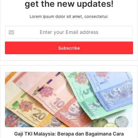
get the new updates!
Lorem ipsum dolor sit amet, consectetur.
E
n
t
e
r
y
o
u
G
r
a
E
j
m
i
a
T
i
K
l
I
a
M
d
a
d
l
Gaji TKI Malaysia: Berapa dan Bagaimana Cara