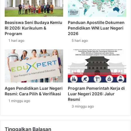
u
n
S
a
u
C
r
Beasiswa Seni Budaya Kemlu
Panduan Apostille Dokumen
a
a
RI 2026: Kurikulum &
Pendidikan WNI Luar Negeri
r
t
Program
2026
a
K
1 hari ago
5 hari ago
M
e
e
t
n
e
d
r
a
a
p
n
a
g
t
a
Agen Pendidikan Luar Negeri
Program Pemerintah Kerja di
k
n
Resmi: Cara Pilih & Verifikasi
Luar Negeri 2026: Jalur
a
P
Resmi
1 minggu ago
n
i
3 minggu ago
n
n
y
d
a
a
?
Tinggalkan Balasan
h