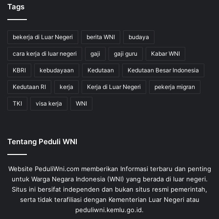
Tags
bekerja di Luar Negeri
berita WNI
budaya
cara kerja di luar negeri
gaji
gaji guru
Kabar WNI
KBRI
kebudayaan
Kedutaan
Kedutaan Besar Indonesia
Kedutaan RI
kerja
Kerja di Luar Negeri
pekerja migran
TKI
visa kerja
WNI
Tentang Peduli WNI
Website PeduliWni.com memberikan Informasi terbaru dan penting
untuk Warga Negara Indonesia (WNI) yang berada di luar negeri.
Situs ini bersifat independen dan bukan situs resmi pemerintah,
serta tidak terafiliasi dengan Kementerian Luar Negeri atau
peduliwni.kemlu.go.id.