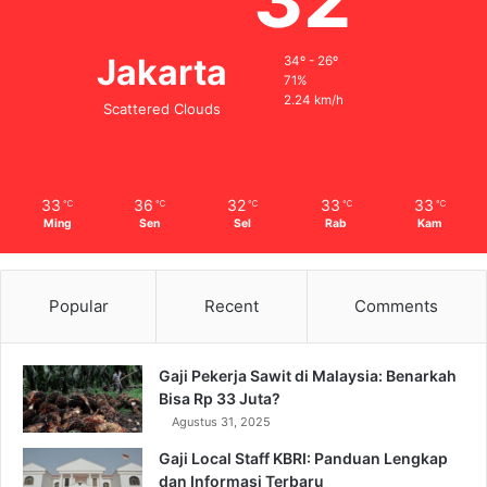
Jakarta
34º - 26º
71%
2.24 km/h
Scattered Clouds
33
36
32
33
33
℃
℃
℃
℃
℃
Ming
Sen
Sel
Rab
Kam
Popular
Recent
Comments
Gaji Pekerja Sawit di Malaysia: Benarkah
Bisa Rp 33 Juta?
Agustus 31, 2025
Gaji Local Staff KBRI: Panduan Lengkap
dan Informasi Terbaru