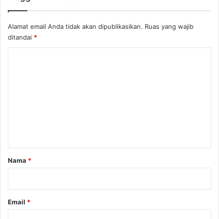
W
N
Alamat email Anda tidak akan dipublikasikan.
Ruas yang wajib
I
ditandai
*
D
i
K
s
i
o
n
m
i
e
!
n
t
a
r
Nama
*
*
Email
*