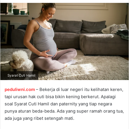
d
a
n
e
m
a
i
l
Syarat Cuti Hamil
peduliwni.com
– Bekerja di luar negeri itu kelihatan keren,
tapi urusan hak cuti bisa bikin kening berkerut. Apalagi
soal Syarat Cuti Hamil dan paternity yang tiap negara
punya aturan beda-beda. Ada yang super ramah orang tua,
ada juga yang ribet setengah mati.