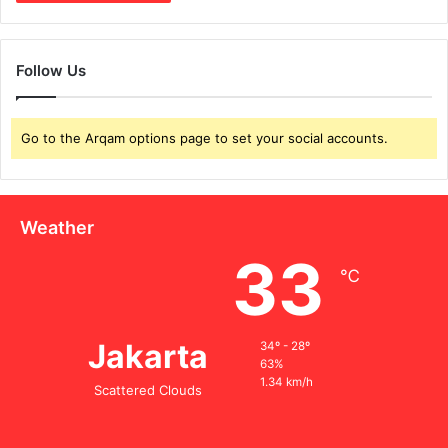
Follow Us
Go to the Arqam options page to set your social accounts.
Weather
33
℃
Jakarta
34º - 28º
63%
1.34 km/h
Scattered Clouds