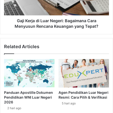
r
r
n
j
a
a
s
d
Gaji Kerja di Luar Negeri: Bagaimana Cara
i
i
Menyusun Rencana Keuangan yang Tepat?
o
L
n
u
a
a
Related Articles
l
r
?
N
7
e
I
g
s
e
t
r
i
i
l
:
a
B
Panduan Apostille Dokumen
Agen Pendidikan Luar Negeri
h
a
Pendidikan WNI Luar Negeri
Resmi: Cara Pilih & Verifikasi
K
g
2026
5 hari ago
e
a
2 hari ago
r
i