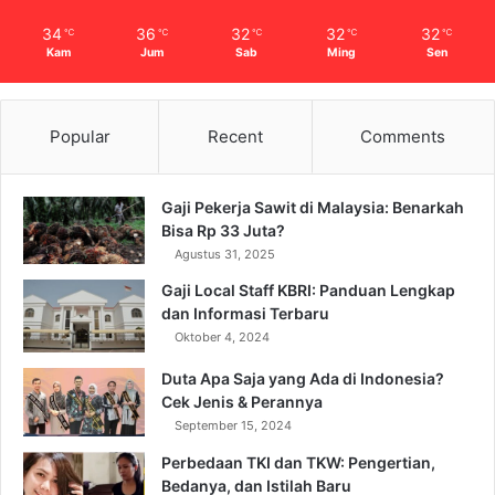
34
36
32
32
32
℃
℃
℃
℃
℃
Kam
Jum
Sab
Ming
Sen
Popular
Recent
Comments
Gaji Pekerja Sawit di Malaysia: Benarkah
Bisa Rp 33 Juta?
Agustus 31, 2025
Gaji Local Staff KBRI: Panduan Lengkap
dan Informasi Terbaru
Oktober 4, 2024
Duta Apa Saja yang Ada di Indonesia?
Cek Jenis & Perannya
September 15, 2024
Perbedaan TKI dan TKW: Pengertian,
Bedanya, dan Istilah Baru