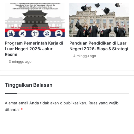
j
m
a
a
L
n
u
a
a
C
r
a
N
r
Program Pemerintah Kerja di
Panduan Pendidikan di Luar
e
a
Luar Negeri 2026: Jalur
Negeri 2026: Biaya & Strategi
g
M
Resmi
4 minggu ago
e
e
3 minggu ago
r
n
i
y
y
u
a
Tinggalkan Balasan
s
n
u
g
n
Alamat email Anda tidak akan dipublikasikan.
Ruas yang wajib
H
R
a
ditandai
*
e
r
n
K
u
c
s
a
o