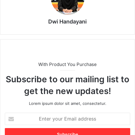
Dwi Handayani
With Product You Purchase
Subscribe to our mailing list to
get the new updates!
Lorem ipsum dolor sit amet, consectetur.
E
n
t
e