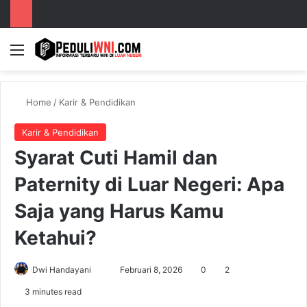
Menu
S
Home
/
Karir & Pendidikan
Karir & Pendidikan
Syarat Cuti Hamil dan
Paternity di Luar Negeri: Apa
Saja yang Harus Kamu
Ketahui?
Dwi Handayani
S
Februari 8, 2026
0
2
e
3 minutes read
n