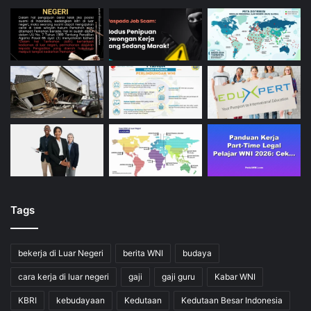
Tags
bekerja di Luar Negeri
berita WNI
budaya
cara kerja di luar negeri
gaji
gaji guru
Kabar WNI
KBRI
kebudayaan
Kedutaan
Kedutaan Besar Indonesia