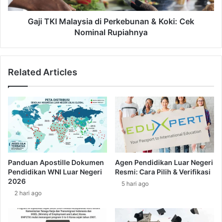
i
a
n
l
Gaji TKI Malaysia di Perkebunan & Koki: Cek
c
a
Nominal Rupiahnya
i
y
a
s
n
i
Related Articles
G
a
a
d
j
i
i
P
&
e
K
r
e
k
u
e
n
b
Panduan Apostille Dokumen
Agen Pendidikan Luar Negeri
t
u
Pendidikan WNI Luar Negeri
Resmi: Cara Pilih & Verifikasi
u
n
2026
5 hari ago
n
a
2 hari ago
g
n
a
&
n
K