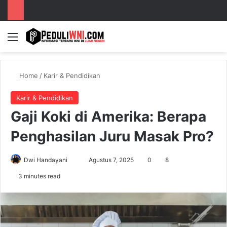
Menu
S
Home
/
Karir & Pendidikan
Karir & Pendidikan
Gaji Koki di Amerika: Berapa
Penghasilan Juru Masak Pro?
Dwi Handayani
S
Agustus 7, 2025
0
8
e
3 minutes read
n
d
a
n