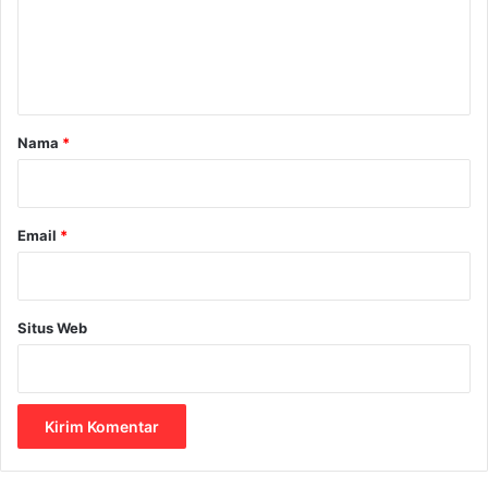
e
y
a
n
t
a
r
Nama
*
*
Email
*
Situs Web