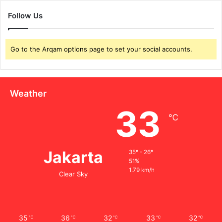
Follow Us
Go to the Arqam options page to set your social accounts.
Weather
33
℃
Jakarta
35º - 26º
51%
1.79 km/h
Clear Sky
35
36
32
33
32
℃
℃
℃
℃
℃