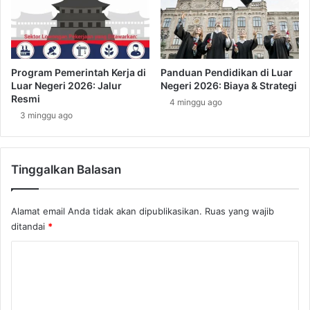
B
o
e
k
b
i
a
:
s
C
Program Pemerintah Kerja di
Panduan Pendidikan di Luar
P
e
Luar Negeri 2026: Jalur
Negeri 2026: Biaya & Strategi
a
k
Resmi
4 minggu ago
j
N
3 minggu ago
a
o
k
m
i
Tinggalkan Balasan
n
a
l
Alamat email Anda tidak akan dipublikasikan.
Ruas yang wajib
R
ditandai
*
u
p
K
i
a
o
h
m
n