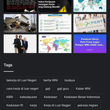
Tags
bekerja di Luar Negeri
berita WNI
budaya
cara kerja di luar negeri
gaji
gaji guru
Kabar WNI
KBRI
kebudayaan
Kedutaan
Kedutaan Besar Indonesia
Kedutaan RI
kerja
Kerja di Luar Negeri
pekerja migran