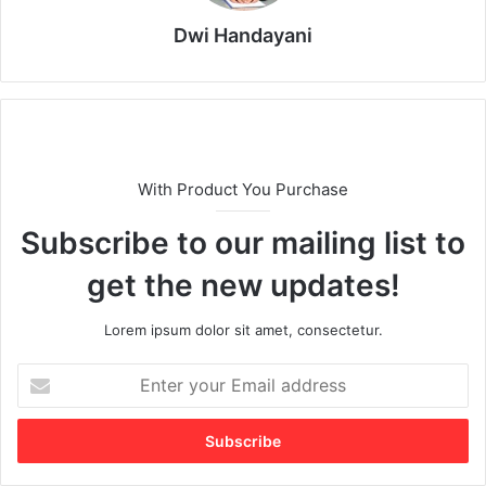
Dwi Handayani
With Product You Purchase
Subscribe to our mailing list to
get the new updates!
Lorem ipsum dolor sit amet, consectetur.
E
n
t
e
r