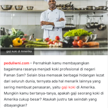
e
m
a
i
l
gaji koki di Amerika
peduliwni.com
– Pernahkah kamu membayangkan
bagaimana rasanya menjadi koki profesional di negeri
Paman Sam? Selain bisa memasak berbagai hidangan lezat
dari seluruh dunia, ternyata ada hal menarik lainnya yang
sering membuat penasaran, yaitu
gaji koki
di Amerika.
Mungkin kamu bertanya-tanya, apakah gaji seorang koki di
Amerika cukup besar? Ataukah justru tak seindah yang
dibayangkan?