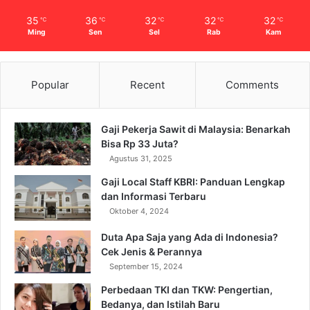
35
36
32
32
32
℃
℃
℃
℃
℃
Ming
Sen
Sel
Rab
Kam
Popular
Recent
Comments
Gaji Pekerja Sawit di Malaysia: Benarkah
Bisa Rp 33 Juta?
Agustus 31, 2025
Gaji Local Staff KBRI: Panduan Lengkap
dan Informasi Terbaru
Oktober 4, 2024
Duta Apa Saja yang Ada di Indonesia?
Cek Jenis & Perannya
September 15, 2024
Perbedaan TKI dan TKW: Pengertian,
Bedanya, dan Istilah Baru