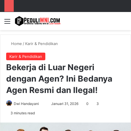
Menu
S
Home
/
Karir & Pendidikan
Karir & Pendidikan
Bekerja di Luar Negeri
dengan Agen? Ini Bedanya
Agen Resmi dan Ilegal!
Dwi Handayani
S
Januari 31, 2026
0
3
e
3 minutes read
n
d