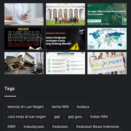
Tags
bekerja di Luar Negeri
berita WNI
budaya
cara kerja di luar negeri
gaji
gaji guru
Kabar WNI
KBRI
kebudayaan
Kedutaan
Kedutaan Besar Indonesia