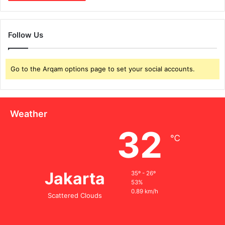
Follow Us
Go to the Arqam options page to set your social accounts.
Weather
32
℃
Jakarta
35º - 26º
53%
0.89 km/h
Scattered Clouds