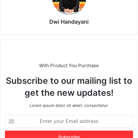
Dwi Handayani
With Product You Purchase
Subscribe to our mailing list to
get the new updates!
Lorem ipsum dolor sit amet, consectetur.
E
n
t
e