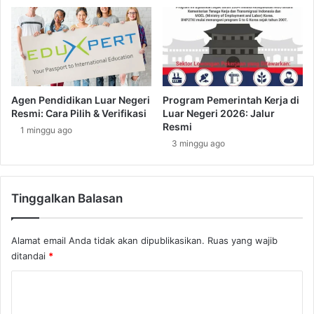
K
r
e
a
n
n
a
g
p
a
a
n
I
K
Agen Pendidikan Luar Negeri
Program Pemerintah Kerja di
n
e
Resmi: Cara Pilih & Verifikasi
Luar Negeri 2026: Jalur
i
r
Resmi
1 minggu ago
P
j
3 minggu ago
e
a
n
d
t
i
i
Tinggalkan Balasan
L
n
u
g
a
Alamat email Anda tidak akan dipublikasikan.
Ruas yang wajib
B
r
u
ditandai
*
N
a
e
K
t
g
K
e
o