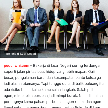
a
n
e
m
a
i
l
Bekerja di Luar Negeri
peduliwni.com
–
Bekerja di Luar Negeri sering terdengar
seperti jalan pintas buat hidup yang lebih mapan. Gaji
besar, pengalaman baru, dan kesempatan bantu keluarga
jadi alasan utamanya. Tapi tunggu dulu, di balik peluang itu
ada risiko besar kalau kamu salah langkah. Salah pilih
agen, mimpi bisa berubah jadi mimpi buruk. Nah, di sinilah
pentingnya kamu paham perbedaan agen resmi dan agen
ilegal sebelum benar-benar memutuskan Bekerja di Luar