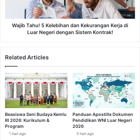
l
a
P
h
e
u
k
!
Wajib Tahu! 5 Kelebihan dan Kekurangan Kerja di
e
5
Luar Negeri dengan Sistem Kontrak!
r
K
j
e
a
l
Related Articles
M
e
i
b
g
i
r
h
a
a
n
n
?
d
P
a
a
n
Beasiswa Seni Budaya Kemlu
Panduan Apostille Dokumen
h
K
RI 2026: Kurikulum &
Pendidikan WNI Luar Negeri
a
e
Program
2026
m
k
1 hari ago
5 hari ago
i
u