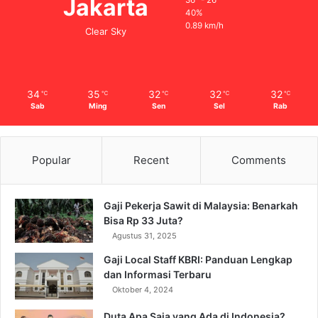
Jakarta
36º - 26º
40%
0.89 km/h
Clear Sky
34
35
32
32
32
℃
℃
℃
℃
℃
Sab
Ming
Sen
Sel
Rab
Popular
Recent
Comments
Gaji Pekerja Sawit di Malaysia: Benarkah
Bisa Rp 33 Juta?
Agustus 31, 2025
Gaji Local Staff KBRI: Panduan Lengkap
dan Informasi Terbaru
Oktober 4, 2024
Duta Apa Saja yang Ada di Indonesia?