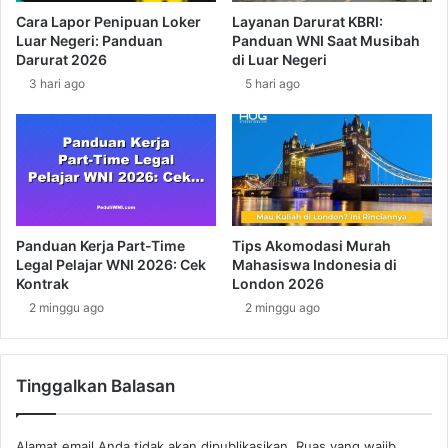
n
a
Cara Lapor Penipuan Loker
Layanan Darurat KBRI:
g
d
Luar Negeri: Panduan
Panduan WNI Saat Musibah
a
i
Darurat 2026
di Luar Negeri
n
K
3 hari ago
5 hari ago
B
a
i
m
l
b
a
o
t
j
e
a
r
P
a
u
Panduan Kerja Part-Time
Tips Akomodasi Murah
l
l
Legal Pelajar WNI 2026: Cek
Mahasiswa Indonesia di
a
Kontrak
London 2026
n
2 minggu ago
2 minggu ago
g
K
a
Tinggalkan Balasan
m
p
u
Alamat email Anda tidak akan dipublikasikan.
Ruas yang wajib