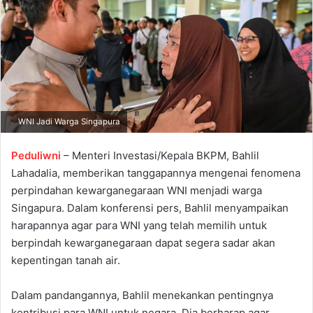
a
n
e
m
a
i
l
WNI Jadi Warga Singapura
Peduliwni
– Menteri Investasi/Kepala BKPM, Bahlil
Lahadalia, memberikan tanggapannya mengenai fenomena
perpindahan kewarganegaraan WNI menjadi warga
Singapura. Dalam konferensi pers, Bahlil menyampaikan
harapannya agar para WNI yang telah memilih untuk
berpindah kewarganegaraan dapat segera sadar akan
kepentingan tanah air.
Dalam pandangannya, Bahlil menekankan pentingnya
kontribusi para WNI untuk negara. Dia berharap agar