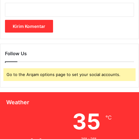
i
k
n
y
a
!
Follow Us
Go to the Arqam options page to set your social accounts.
Weather
35
℃