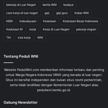
bekerja di Luar Negeri
berita WNI
budaya
cara kerja di luar negeri
gaji
gaji guru
Kabar WNI
KBRI
kebudayaan
Kedutaan
Kedutaan Besar Indonesia
Kedutaan RI
kerja
Kerja di Luar Negeri
pekerja migran
TKI
visa kerja
WNI
Tentang Peduli WNI
Website PeduliWni.com memberikan Informasi terbaru dan penting
untuk Warga Negara Indonesia (WNI) yang berada di luar negeri.
Situs ini bersifat independen dan bukan situs resmi pemerintah,
serta tidak terafiliasi dengan Kementerian Luar Negeri atau
peduliwni.kemlu.go.id.
Gabung Newsletter