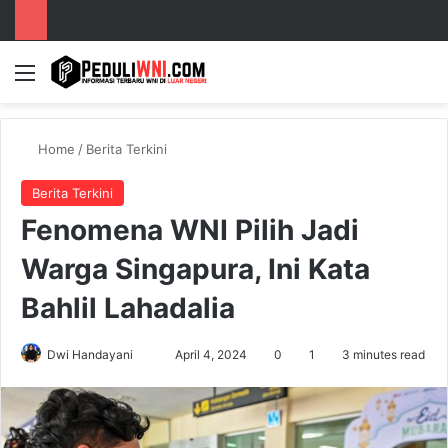
Menu
S
Home
/
Berita Terkini
Berita Terkini
Fenomena WNI Pilih Jadi
Warga Singapura, Ini Kata
Bahlil Lahadalia
Dwi Handayani
S
April 4, 2024
0
1
3 minutes read
e
n
d