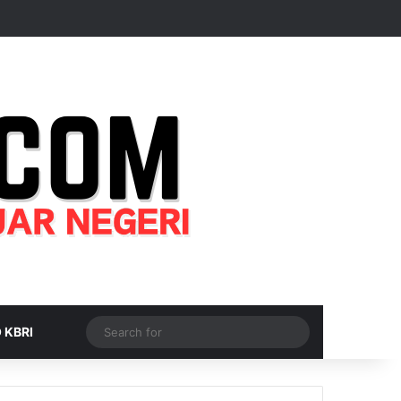
Random Article
Sidebar
Switch skin
Search
 KBRI
for