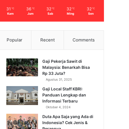
31
36
32
32
32
℃
℃
℃
℃
℃
Kam
Jum
Sab
Ming
Sen
Popular
Recent
Comments
Gaji Pekerja Sawit di
Malaysia: Benarkah Bisa
Rp 33 Juta?
Agustus 31, 2025
Gaji Local Staff KBRI:
Panduan Lengkap dan
Informasi Terbaru
Oktober 4, 2024
Duta Apa Saja yang Ada di
Indonesia? Cek Jenis &
Perannya