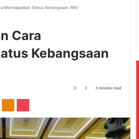
ra Mendapatkan Status Kebangsaan WNI
n Cara
atus Kebangsaan
0
2
3 minutes read
ontakte
Odnoklassniki
Pocket