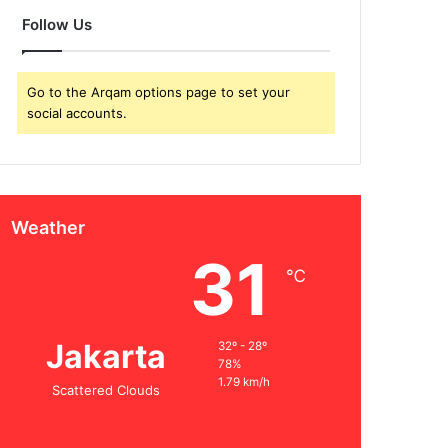
Follow Us
Go to the Arqam options page to set your
social accounts.
Weather
31
℃
Jakarta
32º - 28º
78%
1.79 km/h
Scattered Clouds