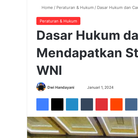
Home
/
Peraturan & Hukum
/
Dasar Hukum dan Ca
Peraturan & Hukum
Dasar Hukum da
Mendapatkan St
WNI
Dwi Handayani
S
Januari 1, 2024
e
Facebook
X
LinkedIn
Tumblr
Pinterest
Reddit
VK
n
d
a
n
e