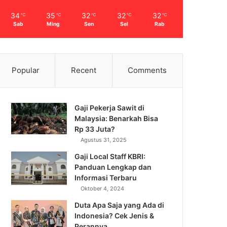
34
35
32
32
32
℃
℃
℃
℃
℃
Sab
Ming
Sen
Sel
Rab
Popular
Recent
Comments
Gaji Pekerja Sawit di
Malaysia: Benarkah Bisa
Rp 33 Juta?
Agustus 31, 2025
Gaji Local Staff KBRI:
Panduan Lengkap dan
Informasi Terbaru
Oktober 4, 2024
Duta Apa Saja yang Ada di
Indonesia? Cek Jenis &
Perannya