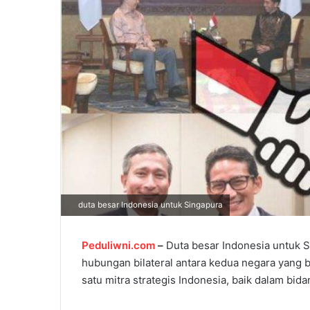
l
duta besar Indonesia untuk Singapura
Peduliwni.com
–
Duta besar Indonesia untuk S
hubungan bilateral antara kedua negara yang b
satu mitra strategis Indonesia, baik dalam bida