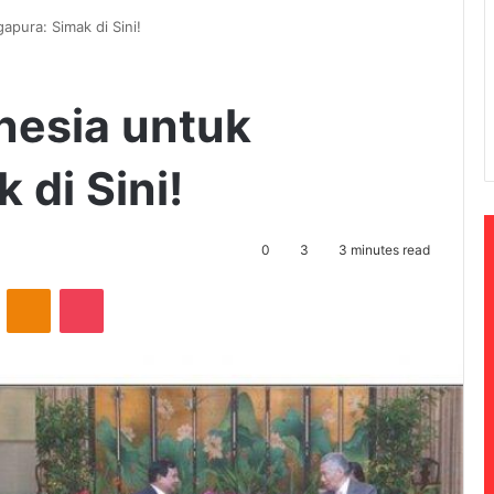
apura: Simak di Sini!
nesia untuk
 di Sini!
0
3
3 minutes read
ontakte
Odnoklassniki
Pocket