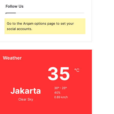
Follow Us
Go to the Arqam options page to set your
social accounts.
Weather
35
℃
Jakarta
36º - 26º
40%
0.89 km/h
Clear Sky