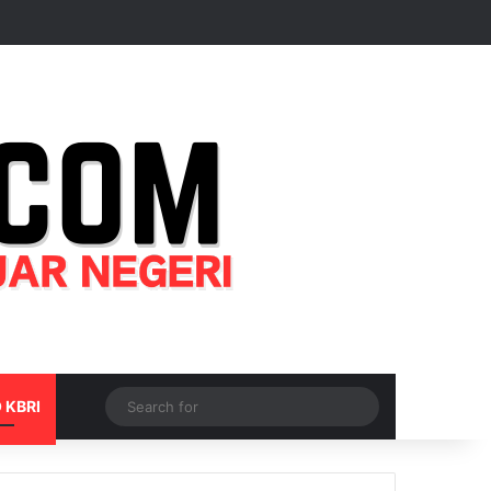
Random Article
Sidebar
Switch skin
Search
 KBRI
for