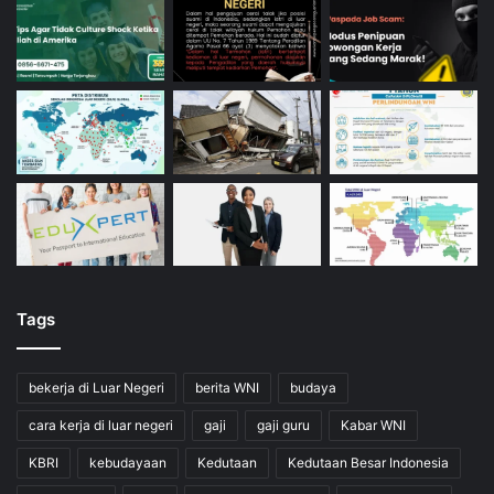
Tags
bekerja di Luar Negeri
berita WNI
budaya
cara kerja di luar negeri
gaji
gaji guru
Kabar WNI
KBRI
kebudayaan
Kedutaan
Kedutaan Besar Indonesia