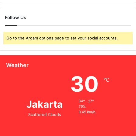
u
s
K
Follow Us
a
m
u
Go to the Arqam options page to set your social accounts.
L
a
k
u
Weather
k
a
30
n
℃
!
Jakarta
34º - 27º
79%
0.45 km/h
Scattered Clouds