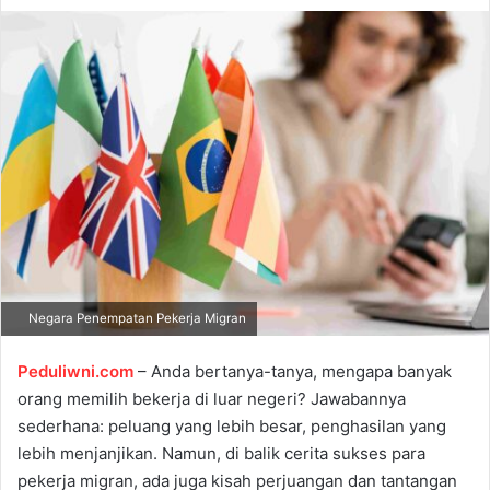
d
a
n
e
m
a
i
l
Negara Penempatan Pekerja Migran
Peduliwni.com
– Anda bertanya-tanya, mengapa banyak
orang memilih bekerja di luar negeri? Jawabannya
sederhana: peluang yang lebih besar, penghasilan yang
lebih menjanjikan. Namun, di balik cerita sukses para
pekerja migran, ada juga kisah perjuangan dan tantangan