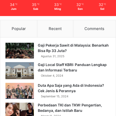
34
35
33
32
32
℃
℃
℃
℃
℃
Jum
Sab
Ming
Sen
Sel
Popular
Recent
Comments
Gaji Pekerja Sawit di Malaysia: Benarkah
Bisa Rp 33 Juta?
Agustus 31, 2025
Gaji Local Staff KBRI: Panduan Lengkap
dan Informasi Terbaru
Oktober 4, 2024
Duta Apa Saja yang Ada di Indonesia?
Cek Jenis & Perannya
September 15, 2024
Perbedaan TKI dan TKW: Pengertian,
Bedanya, dan Istilah Baru