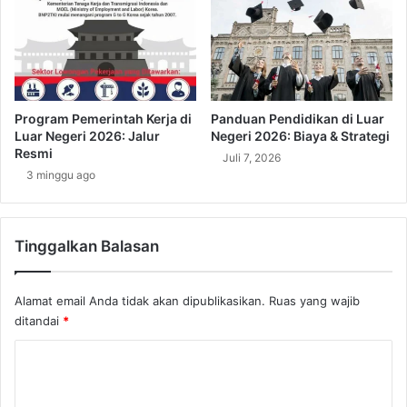
P
L
e
a
r
n
l
g
i
k
n
a
Program Pemerintah Kerja di
Panduan Pendidikan di Luar
d
h
Luar Negeri 2026: Jalur
Negeri 2026: Biaya & Strategi
u
P
Resmi
Juli 7, 2026
n
e
3 minggu ago
g
r
a
s
n
i
S
Tinggalkan Balasan
a
a
p
m
a
Alamat email Anda tidak akan dipublikasikan.
Ruas yang wajib
p
n
a
ditandai
*
P
i
e
K
K
k
e
e
o
w
r