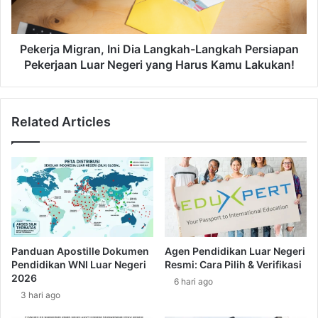
n
a
a
M
g
i
a
g
Pekerja Migran, Ini Dia Langkah-Langkah Persiapan
k
r
Pekerjaan Luar Negeri yang Harus Kamu Lakukan!
e
a
r
n
j
,
Related Articles
a
I
a
n
n
i
M
D
i
i
g
a
r
L
a
a
n
n
Panduan Apostille Dokumen
Agen Pendidikan Luar Negeri
:
g
Pendidikan WNI Luar Negeri
Resmi: Cara Pilih & Verifikasi
D
k
2026
6 hari ago
a
a
3 hari ago
r
h
i
-