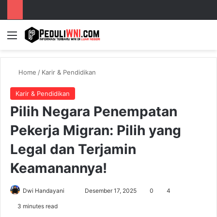
Menu
S
Home
/
Karir & Pendidikan
Karir & Pendidikan
Pilih Negara Penempatan
Pekerja Migran: Pilih yang
Legal dan Terjamin
Keamanannya!
Dwi Handayani
S
Desember 17, 2025
0
4
e
3 minutes read
n