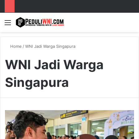
Menu
S
Home
/
WNI Jadi Warga Singapura
WNI Jadi Warga
Singapura