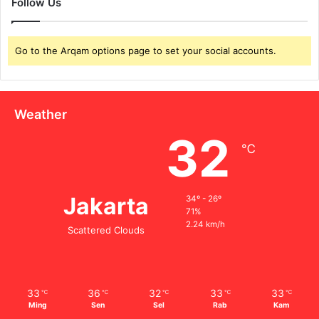
Follow Us
Go to the Arqam options page to set your social accounts.
Weather
32
℃
Jakarta
34º - 26º
71%
2.24 km/h
Scattered Clouds
33
36
32
33
33
℃
℃
℃
℃
℃
Ming
Sen
Sel
Rab
Kam