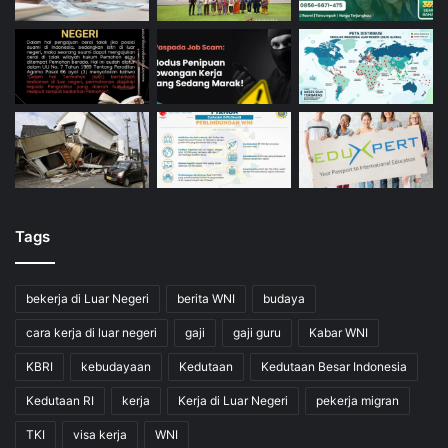
Tags
bekerja di Luar Negeri
berita WNI
budaya
cara kerja di luar negeri
gaji
gaji guru
Kabar WNI
KBRI
kebudayaan
Kedutaan
Kedutaan Besar Indonesia
Kedutaan RI
kerja
Kerja di Luar Negeri
pekerja migran
TKI
visa kerja
WNI