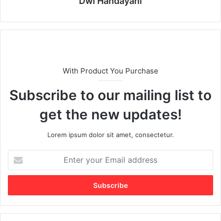
Dwi Handayani
With Product You Purchase
Subscribe to our mailing list to
get the new updates!
Lorem ipsum dolor sit amet, consectetur.
E
n
t
e
r
y
o