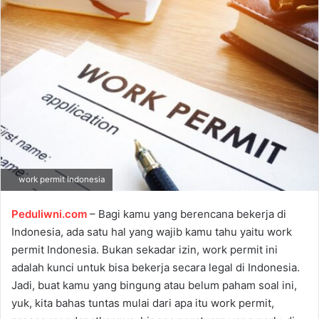
a
n
e
m
a
i
l
work permit Indonesia
Peduliwni.com
– Bagi kamu yang berencana bekerja di
Indonesia, ada satu hal yang wajib kamu tahu yaitu work
permit Indonesia. Bukan sekadar izin, work permit ini
adalah kunci untuk bisa bekerja secara legal di Indonesia.
Jadi, buat kamu yang bingung atau belum paham soal ini,
yuk, kita bahas tuntas mulai dari apa itu work permit,