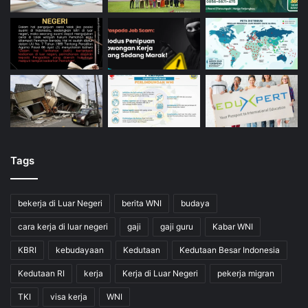
Tags
bekerja di Luar Negeri
berita WNI
budaya
cara kerja di luar negeri
gaji
gaji guru
Kabar WNI
KBRI
kebudayaan
Kedutaan
Kedutaan Besar Indonesia
Kedutaan RI
kerja
Kerja di Luar Negeri
pekerja migran
TKI
visa kerja
WNI