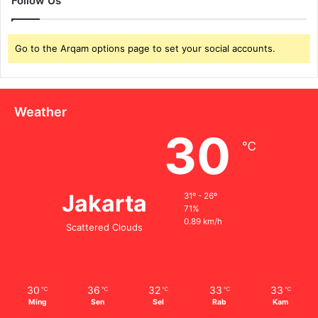
Follow Us
Go to the Arqam options page to set your social accounts.
Weather
30
℃
Jakarta
31º - 26º
71%
0.89 km/h
Scattered Clouds
30
36
32
33
33
℃
℃
℃
℃
℃
Ming
Sen
Sel
Rab
Kam