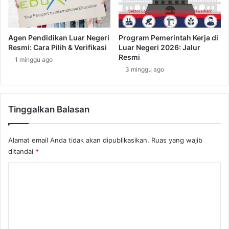
o
i
d
s
a
t
e
S
Agen Pendidikan Luar Negeri
Program Pemerintah Kerja di
r
y
Resmi: Cara Pilih & Verifikasi
Luar Negeri 2026: Jalur
a
a
Resmi
1 minggu ago
h
r
3 minggu ago
P
a
o
t
r
K
t
Tinggalkan Balasan
e
o
r
f
j
Alamat email Anda tidak akan dipublikasikan.
Ruas yang wajib
S
a
p
ditandai
*
d
a
i
K
i
P
n
o
o
l
m
a
e
n
d