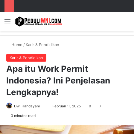
Menu
S
Home
/
Karir & Pendidikan
Karir & Pendidikan
Apa itu Work Permit
Indonesia? Ini Penjelasan
Lengkapnya!
Dwi Handayani
S
Februari 11, 2025
0
7
e
3 minutes read
n
d