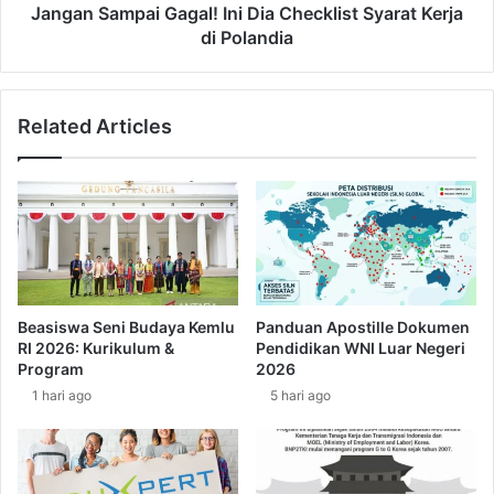
u
p
Jangan Sampai Gagal! Ini Dia Checklist Syarat Kerja
d
a
di Polandia
a
i
y
G
a
a
Related Articles
T
g
r
a
i
l
n
!
i
I
d
n
a
i
d
D
d
i
Beasiswa Seni Budaya Kemlu
Panduan Apostille Dokumen
a
a
RI 2026: Kurikulum &
Pendidikan WNI Luar Negeri
n
C
Program
2026
T
h
1 hari ago
5 hari ago
o
e
b
c
a
k
g
l