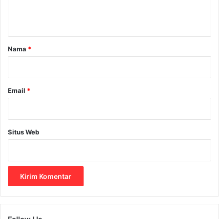
n
i
t
a
a
r
Nama
*
*
Email
*
Situs Web