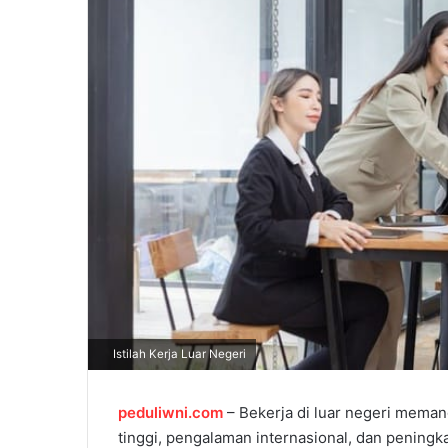
m
a
i
l
Istilah Kerja Luar Negeri
peduliwni.com
– Bekerja di luar negeri meman
tinggi, pengalaman internasional, dan peningk