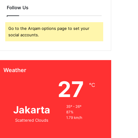
Follow Us
Go to the Arqam options page to set your
social accounts.
Weather
27
℃
Jakarta
35º - 26º
87%
1.79 km/h
Scattered Clouds