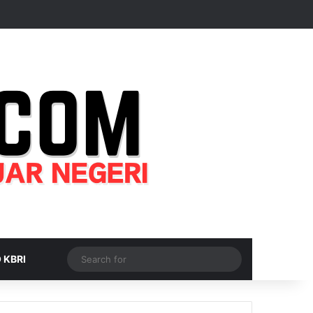
Random Article
Sidebar
Switch skin
Search
 KBRI
for