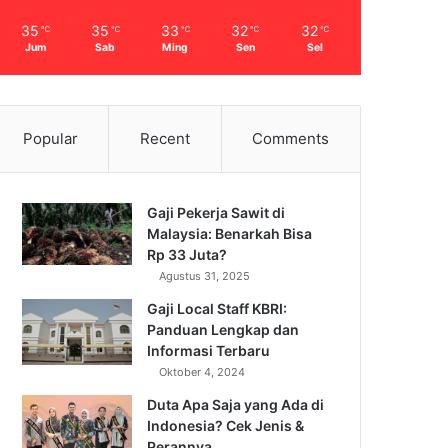
35
35
33
32
32
℃
℃
℃
℃
℃
Jum
Sab
Ming
Sen
Sel
Popular
Recent
Comments
Gaji Pekerja Sawit di
Malaysia: Benarkah Bisa
Rp 33 Juta?
Agustus 31, 2025
Gaji Local Staff KBRI:
Panduan Lengkap dan
Informasi Terbaru
Oktober 4, 2024
Duta Apa Saja yang Ada di
Indonesia? Cek Jenis &
Perannya