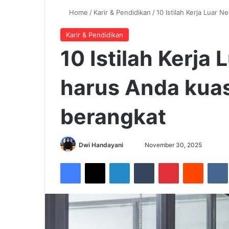
Home
/
Karir & Pendidikan
/
10 Istilah Kerja Luar 
Karir & Pendidikan
10 Istilah Kerja
harus Anda kua
berangkat
Dwi Handayani
S
November 30, 2025
e
Facebook
X
LinkedIn
Tumblr
Pinterest
Reddit
VK
n
d
a
n
e