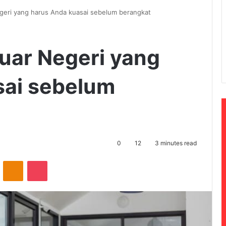
Negeri yang harus Anda kuasai sebelum berangkat
 Luar Negeri yang
sai sebelum
0
12
3 minutes read
ontakte
Odnoklassniki
Pocket