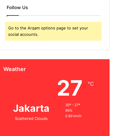
Follow Us
Go to the Arqam options page to set your
social accounts.
Weather
27
℃
Jakarta
35º - 27º
86%
0.89 km/h
Scattered Clouds