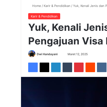
Home
/
Karir & Pendidikan
/
Yuk, Kenali Jenis dan 
Karir & Pendidikan
Yuk, Kenali Jeni
Pengajuan Visa 
Dwi Handayani
S
Maret 12, 2025
e
Facebook
X
LinkedIn
Tumblr
Pinterest
Reddit
VK
n
d
a
n
e
m
a
i