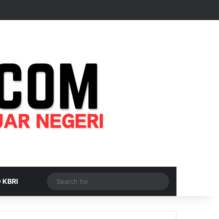
Random Article
Sidebar
Switch skin
Search
 KBRI
for