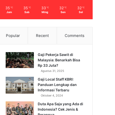
35
35
33
32
32
℃
℃
℃
℃
℃
Jum
Sab
Ming
Sen
Sel
Popular
Recent
Comments
Gaji Pekerja Sawit di
Malaysia: Benarkah Bisa
Rp 33 Juta?
Agustus 31, 2025
Gaji Local Staff KBRI:
Panduan Lengkap dan
Informasi Terbaru
Oktober 4, 2024
Duta Apa Saja yang Ada di
Indonesia? Cek Jenis &
Perannya