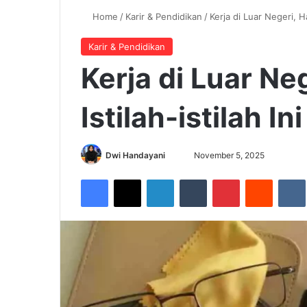
Home
/
Karir & Pendidikan
/
Kerja di Luar Negeri, H
Karir & Pendidikan
Kerja di Luar N
Istilah-istilah I
Dwi Handayani
S
November 5, 2025
e
Facebook
X
LinkedIn
Tumblr
Pinterest
Reddit
VK
n
d
a
n
e
m
a
i