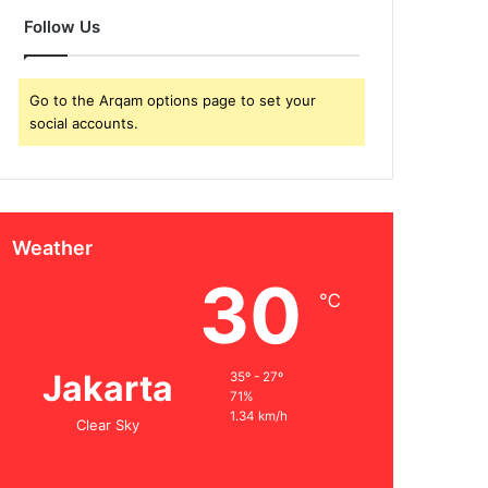
Follow Us
Go to the Arqam options page to set your
social accounts.
Weather
30
℃
Jakarta
35º - 27º
71%
1.34 km/h
Clear Sky