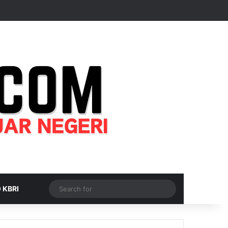
Random Article
Sidebar
Switch skin
Search
 KBRI
for