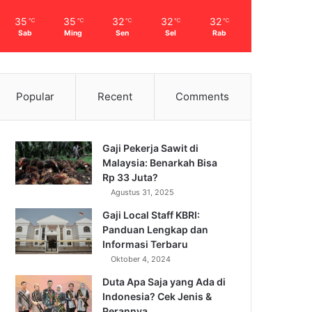
35
35
32
32
32
℃
℃
℃
℃
℃
Sab
Ming
Sen
Sel
Rab
Popular
Recent
Comments
Gaji Pekerja Sawit di
Malaysia: Benarkah Bisa
Rp 33 Juta?
Agustus 31, 2025
Gaji Local Staff KBRI:
Panduan Lengkap dan
Informasi Terbaru
Oktober 4, 2024
Duta Apa Saja yang Ada di
Indonesia? Cek Jenis &
Perannya