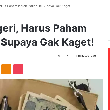
arus Paham Istilah-istilah Ini Supaya Gak Kaget!
egeri, Harus Paham
ni Supaya Gak Kaget!
0
4
4 minutes read
ontakte
Odnoklassniki
Pocket