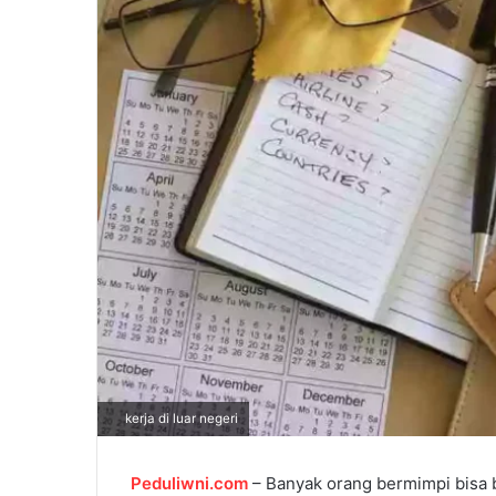
l
kerja di luar negeri
Peduliwni.com
– Banyak orang bermimpi bisa 