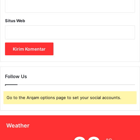
t
u
r
a
Situs Web
n
!
Follow Us
Go to the Arqam options page to set your social accounts.
Weather