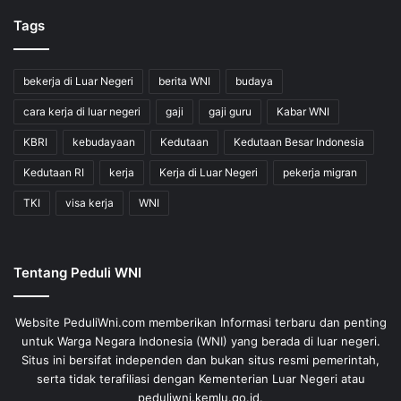
Tags
bekerja di Luar Negeri
berita WNI
budaya
cara kerja di luar negeri
gaji
gaji guru
Kabar WNI
KBRI
kebudayaan
Kedutaan
Kedutaan Besar Indonesia
Kedutaan RI
kerja
Kerja di Luar Negeri
pekerja migran
TKI
visa kerja
WNI
Tentang Peduli WNI
Website PeduliWni.com memberikan Informasi terbaru dan penting
untuk Warga Negara Indonesia (WNI) yang berada di luar negeri.
Situs ini bersifat independen dan bukan situs resmi pemerintah,
serta tidak terafiliasi dengan Kementerian Luar Negeri atau
peduliwni.kemlu.go.id.