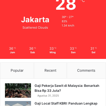
28
℃
Jakarta
36º - 27º
83%
1.34 km/h
Scattered Clouds
36
36
33
33
31
℃
℃
℃
℃
℃
Jum
Sab
Ming
Sen
Sel
Popular
Recent
Comments
Gaji Pekerja Sawit di Malaysia: Benarkah
Bisa Rp 33 Juta?
Agustus 31, 2025
Gaji Local Staff KBRI: Panduan Lengkap