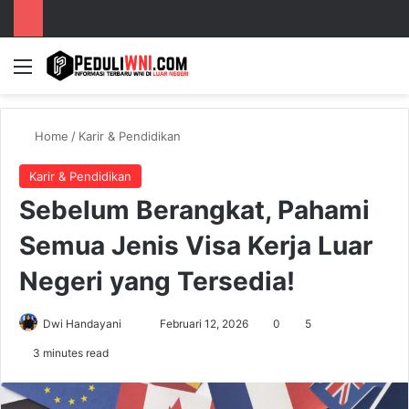
Menu
S
Home
/
Karir & Pendidikan
Karir & Pendidikan
Sebelum Berangkat, Pahami
Semua Jenis Visa Kerja Luar
Negeri yang Tersedia!
Dwi Handayani
S
Februari 12, 2026
0
5
e
3 minutes read
n
d