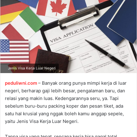
a
n
e
m
a
i
l
Jenis Visa Kerja Luar Negeri
peduliwni.com
– Banyak orang punya mimpi kerja di luar
negeri, berharap gaji lebih besar, pengalaman baru, dan
relasi yang makin luas. Kedengarannya seru, ya. Tapi
sebelum buru-buru packing koper dan pesan tiket, ada
satu hal krusial yang nggak boleh kamu anggap sepele,
yaitu Jenis Visa Kerja Luar Negeri.
Tanpa visa yang tepat, rencana kerja bisa gagal total,