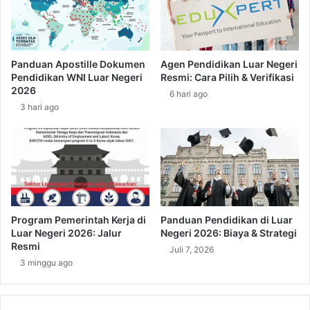
e
T
m
a
p
n
e
p
Panduan Apostille Dokumen
Agen Pendidikan Luar Negeri
r
a
Pendidikan WNI Luar Negeri
Resmi: Cara Pilih & Verifikasi
o
I
2026
6 hari ago
l
z
3 hari ago
e
i
h
n
A
?
s
I
u
n
r
i
a
y
n
a
Program Pemerintah Kerja di
Panduan Pendidikan di Luar
s
n
Luar Negeri 2026: Jalur
Negeri 2026: Biaya & Strategi
i
g
Resmi
Juli 7, 2026
K
B
3 minggu ago
e
i
s
s
e
a