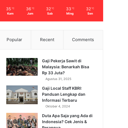
35
36
32
33
32
℃
℃
℃
℃
℃
Kam
Jum
Sab
Ming
Sen
Popular
Recent
Comments
Gaji Pekerja Sawit di
Malaysia: Benarkah Bisa
Rp 33 Juta?
Agustus 31, 2025
Gaji Local Staff KBRI:
Panduan Lengkap dan
Informasi Terbaru
Oktober 4, 2024
Duta Apa Saja yang Ada di
Indonesia? Cek Jenis &
Perannya