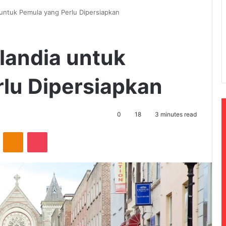
ia untuk Pemula yang Perlu Dipersiapkan
rlandia untuk
lu Dipersiapkan
0
18
3 minutes read
ontakte
Odnoklassniki
Pocket