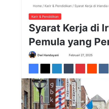
Home
/
Karir & Pendidikan
/
Syarat Kerja di Irland
Karir & Pendidikan
Syarat Kerja di I
Pemula yang Per
Dwi Handayani
S
Februari 27, 2025
e
Facebook
X
LinkedIn
Tumblr
Pinterest
Reddit
VK
n
d
a
n
e
m
a
i