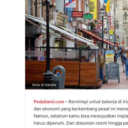
l
kerja di Irlandia
Peduliwni.com
– Bermimpi untuk bekerja di I
dan ekonomi yang berkembang pesat ini menaw
Namun, sebelum kamu bisa mewujudkan impian t
harus dipenuhi. Dari dokumen resmi hingga p