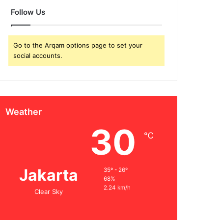
Follow Us
Go to the Arqam options page to set your
social accounts.
Weather
30
℃
Jakarta
35º - 26º
68%
2.24 km/h
Clear Sky