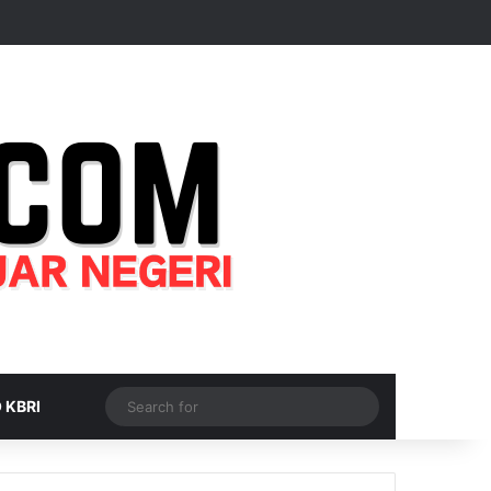
Random Article
Sidebar
Switch skin
Search
 KBRI
for