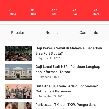
33
36
32
33
33
℃
℃
℃
℃
℃
Ming
Sen
Sel
Rab
Kam
Popular
Recent
Comments
Gaji Pekerja Sawit di Malaysia: Benarkah
Bisa Rp 33 Juta?
Agustus 31, 2025
Gaji Local Staff KBRI: Panduan Lengkap
dan Informasi Terbaru
Oktober 4, 2024
Duta Apa Saja yang Ada di Indonesia?
Cek Jenis & Perannya
September 15, 2024
Perbedaan TKI dan TKW: Pengertian,