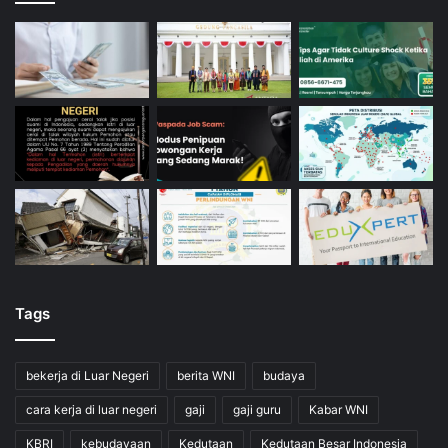
Tags
bekerja di Luar Negeri
berita WNI
budaya
cara kerja di luar negeri
gaji
gaji guru
Kabar WNI
KBRI
kebudayaan
Kedutaan
Kedutaan Besar Indonesia