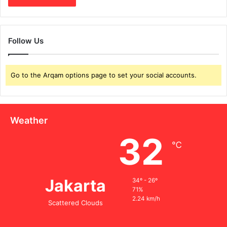
Follow Us
Go to the Arqam options page to set your social accounts.
Weather
32
℃
Jakarta
34º - 26º
71%
2.24 km/h
Scattered Clouds