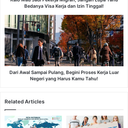
r
i
Bedanya Visa Kerja dan Izin Tinggal!
e
P
s
e
D
s
k
a
e
r
r
i
j
A
a
w
M
a
i
l
g
S
r
a
Dari Awal Sampai Pulang, Begini Proses Kerja Luar
a
m
Negeri yang Harus Kamu Tahu!
n
p
,
a
J
i
Related Articles
a
P
n
u
g
l
a
a
n
n