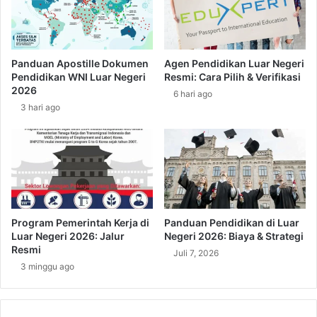
L
g
u
,
p
B
a
e
Panduan Apostille Dokumen
Agen Pendidikan Luar Negeri
T
g
Pendidikan WNI Luar Negeri
Resmi: Cara Pilih & Verifikasi
a
i
2026
6 hari ago
h
n
3 hari ago
u
i
B
P
e
r
d
o
a
s
n
e
y
s
a
K
Program Pemerintah Kerja di
Panduan Pendidikan di Luar
V
e
Luar Negeri 2026: Jalur
Negeri 2026: Biaya & Strategi
i
r
Resmi
Juli 7, 2026
s
j
3 minggu ago
a
a
K
L
e
u