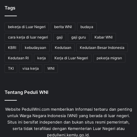
Tags
bekerja di Luar Negeri
berita WNI
budaya
cara kerja di luar negeri
gaji
gaji guru
Kabar WNI
KBRI
kebudayaan
Kedutaan
Kedutaan Besar Indonesia
Kedutaan RI
kerja
Kerja di Luar Negeri
pekerja migran
TKI
visa kerja
WNI
Tentang Peduli WNI
Website PeduliWni.com memberikan Informasi terbaru dan penting
untuk Warga Negara Indonesia (WNI) yang berada di luar negeri.
Situs ini bersifat independen dan bukan situs resmi pemerintah,
serta tidak terafiliasi dengan Kementerian Luar Negeri atau
peduliwni.kemlu.go.id.