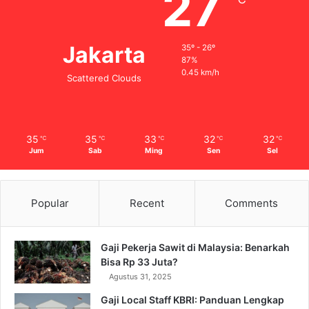
27
Jakarta
35º - 26º
87%
0.45 km/h
Scattered Clouds
35
35
33
32
32
℃
℃
℃
℃
℃
Jum
Sab
Ming
Sen
Sel
Popular
Recent
Comments
Gaji Pekerja Sawit di Malaysia: Benarkah
Bisa Rp 33 Juta?
Agustus 31, 2025
Gaji Local Staff KBRI: Panduan Lengkap