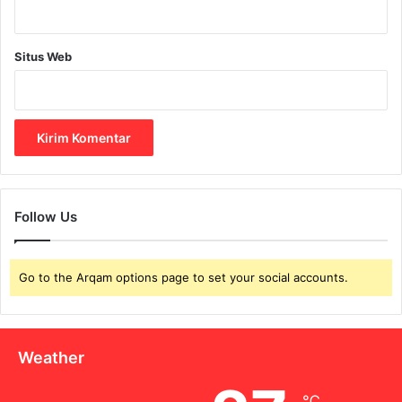
a
h
u
Situs Web
!
Follow Us
Go to the Arqam options page to set your social accounts.
Weather
℃