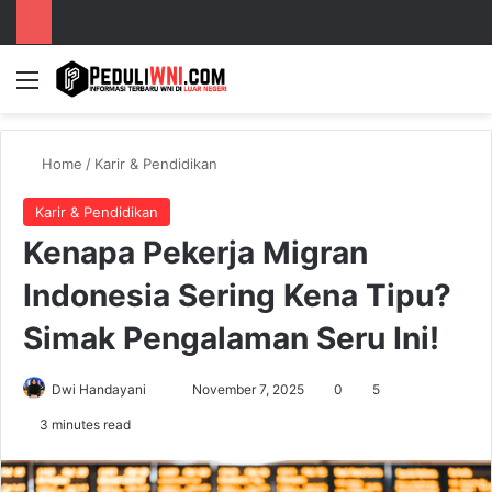
Menu
S
Home
/
Karir & Pendidikan
Karir & Pendidikan
Kenapa Pekerja Migran
Indonesia Sering Kena Tipu?
Simak Pengalaman Seru Ini!
Dwi Handayani
S
November 7, 2025
0
5
e
3 minutes read
n
d