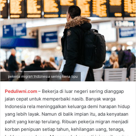
a
n
e
m
a
i
l
pekerja migran Indonesia sering kena tipu
Peduliwni.com
– Bekerja di luar negeri sering dianggap
jalan cepat untuk memperbaiki nasib. Banyak warga
Indonesia rela meninggalkan keluarga demi harapan hidup
yang lebih layak. Namun di balik impian itu, ada kenyataan
pahit yang kerap terulang. Ribuan pekerja migran menjadi
korban penipuan setiap tahun, kehilangan uang, tenaga,