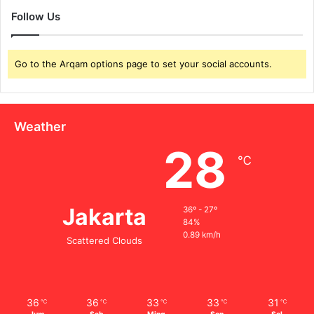
Follow Us
Go to the Arqam options page to set your social accounts.
Weather
28
℃
Jakarta
36º - 27º
84%
0.89 km/h
Scattered Clouds
36
36
33
33
31
℃
℃
℃
℃
℃