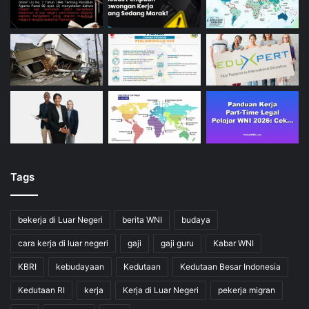
Tags
bekerja di Luar Negeri
berita WNI
budaya
cara kerja di luar negeri
gaji
gaji guru
Kabar WNI
KBRI
kebudayaan
Kedutaan
Kedutaan Besar Indonesia
Kedutaan RI
kerja
Kerja di Luar Negeri
pekerja migran