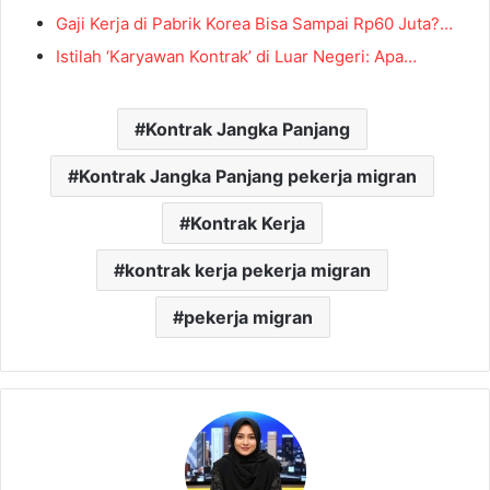
Gaji Kerja di Pabrik Korea Bisa Sampai Rp60 Juta?…
Istilah ‘Karyawan Kontrak’ di Luar Negeri: Apa…
Kontrak Jangka Panjang
Kontrak Jangka Panjang pekerja migran
Kontrak Kerja
kontrak kerja pekerja migran
pekerja migran