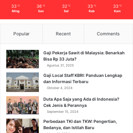
33
36
32
33
33
℃
℃
℃
℃
℃
Ming
Sen
Sel
Rab
Kam
Popular
Recent
Comments
Gaji Pekerja Sawit di Malaysia: Benarkah
Bisa Rp 33 Juta?
Agustus 31, 2025
Gaji Local Staff KBRI: Panduan Lengkap
dan Informasi Terbaru
Oktober 4, 2024
Duta Apa Saja yang Ada di Indonesia?
Cek Jenis & Perannya
September 15, 2024
Perbedaan TKI dan TKW: Pengertian,
Bedanya, dan Istilah Baru