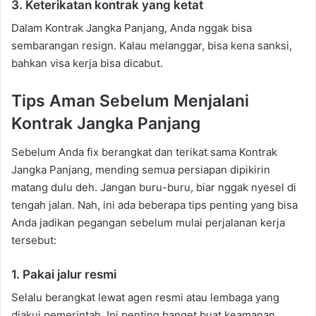
3. Keterikatan kontrak yang ketat
Dalam Kontrak Jangka Panjang, Anda nggak bisa
sembarangan resign. Kalau melanggar, bisa kena sanksi,
bahkan visa kerja bisa dicabut.
Tips Aman Sebelum Menjalani
Kontrak Jangka Panjang
Sebelum Anda fix berangkat dan terikat sama Kontrak
Jangka Panjang, mending semua persiapan dipikirin
matang dulu deh. Jangan buru-buru, biar nggak nyesel di
tengah jalan. Nah, ini ada beberapa tips penting yang bisa
Anda jadikan pegangan sebelum mulai perjalanan kerja
tersebut:
1. Pakai jalur resmi
Selalu berangkat lewat agen resmi atau lembaga yang
diakui pemerintah. Ini penting banget buat keamanan