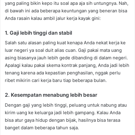
yang paling bikin kepo itu soal apa aja sih untungnya. Nah,
di bawah ini ada beberapa keuntungan yang beneran bisa
Anda rasain kalau ambil jalur kerja kayak gini:
1. Gaji lebih tinggi dan stabil
Salah satu alasan paling kuat kenapa Anda nekat kerja ke
luar negeri ya soal duit alias cuan. Gaji pakai mata uang
asing biasanya jauh lebih gede dibanding di dalam negeri.
Apalagi kalau pakai skema kontrak panjang, Anda jadi lebih
tenang karena ada kepastian penghasilan, nggak perlu
ribet mikirin cari kerja baru tiap beberapa bulan.
2. Kesempatan menabung lebih besar
Dengan gaji yang lebih tinggi, peluang untuk nabung atau
kirim uang ke keluarga jadi lebih gampang. Kalau Anda
bisa atur gaya hidup dengan bijak, hasilnya bisa terasa
banget dalam beberapa tahun saja.