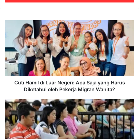
r
y
o
u
C
r
u
E
t
m
i
a
H
i
a
l
m
a
i
d
l
d
d
Cuti Hamil di Luar Negeri: Apa Saja yang Harus
r
i
Diketahui oleh Pekerja Migran Wanita?
e
L
s
u
B
s
a
a
r
g
N
a
e
i
g
m