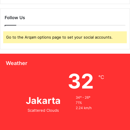
Follow Us
Go to the Arqam options page to set your social accounts.
Weather
32
℃
Jakarta
34º - 26º
71%
2.24 km/h
Scattered Clouds