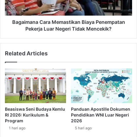
e
a
r
n
i
a
:
C
Bagaimana Cara Memastikan Biaya Penempatan
A
a
Pekerja Luar Negeri Tidak Mencekik?
p
r
a
a
S
M
Related Articles
a
e
j
m
a
a
y
s
a
t
n
i
g
k
H
a
a
n
Beasiswa Seni Budaya Kemlu
Panduan Apostille Dokumen
r
B
RI 2026: Kurikulum &
Pendidikan WNI Luar Negeri
u
i
Program
2026
s
a
1 hari ago
5 hari ago
D
y
i