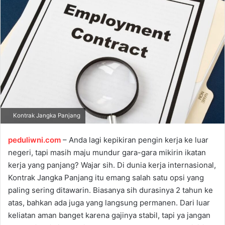
d
a
n
e
m
a
i
l
Kontrak Jangka Panjang
peduliwni.com
– Anda lagi kepikiran pengin kerja ke luar
negeri, tapi masih maju mundur gara-gara mikirin ikatan
kerja yang panjang? Wajar sih. Di dunia kerja internasional,
Kontrak Jangka Panjang itu emang salah satu opsi yang
paling sering ditawarin. Biasanya sih durasinya 2 tahun ke
atas, bahkan ada juga yang langsung permanen. Dari luar
keliatan aman banget karena gajinya stabil, tapi ya jangan