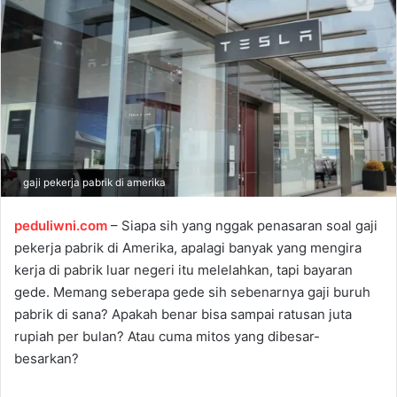
a
n
e
m
a
i
l
gaji pekerja pabrik di amerika
peduliwni.com
– Siapa sih yang nggak penasaran soal gaji
pekerja pabrik di Amerika, apalagi banyak yang mengira
kerja di pabrik luar negeri itu melelahkan, tapi bayaran
gede. Memang seberapa gede sih sebenarnya gaji buruh
pabrik di sana? Apakah benar bisa sampai ratusan juta
rupiah per bulan? Atau cuma mitos yang dibesar-
besarkan?