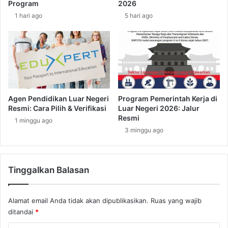
Program
2026
J
r
1 hari ago
5 hari ago
u
t
t
a
a
y
?
a
I
n
n
g
i
F
F
a
Agen Pendidikan Luar Negeri
Program Pemerintah Kerja di
a
n
Resmi: Cara Pilih & Verifikasi
Luar Negeri 2026: Jalur
k
t
Resmi
1 minggu ago
t
a
3 minggu ago
a
s
n
t
y
i
Tinggalkan Balasan
a
s
B
!
u
Alamat email Anda tidak akan dipublikasikan.
Ruas yang wajib
a
ditandai
*
t
K