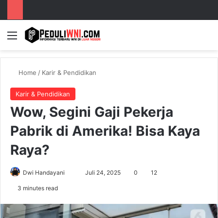
Menu
S
Home
/
Karir & Pendidikan
Karir & Pendidikan
Wow, Segini Gaji Pekerja
Pabrik di Amerika! Bisa Kaya
Raya?
Dwi Handayani
S
Juli 24, 2025
0
12
e
3 minutes read
n
d