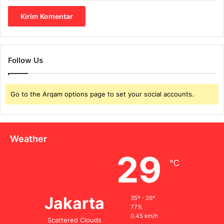
Follow Us
Go to the Arqam options page to set your social accounts.
Weather
29
℃
Jakarta
35º - 26º
77%
0.45 km/h
Scattered Clouds