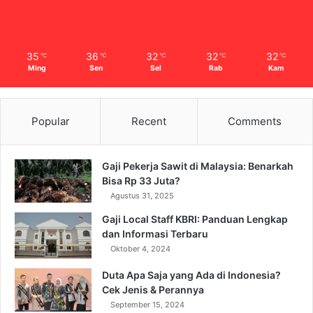
35
36
32
32
32
℃
℃
℃
℃
℃
Ming
Sen
Sel
Rab
Kam
Popular
Recent
Comments
Gaji Pekerja Sawit di Malaysia: Benarkah
Bisa Rp 33 Juta?
Agustus 31, 2025
Gaji Local Staff KBRI: Panduan Lengkap
dan Informasi Terbaru
Oktober 4, 2024
Duta Apa Saja yang Ada di Indonesia?
Cek Jenis & Perannya
September 15, 2024