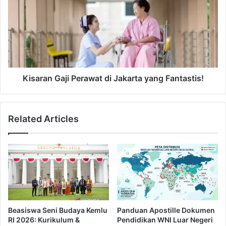
r
s
i
a
k
r
K
a
o
n
r
G
e
a
a
j
Kisaran Gaji Perawat di Jakarta yang Fantastis!
B
i
i
P
s
e
Related Articles
a
r
S
a
a
w
m
a
p
t
a
d
i
i
R
J
p
a
Beasiswa Seni Budaya Kemlu
Panduan Apostille Dokumen
6
k
RI 2026: Kurikulum &
Pendidikan WNI Luar Negeri
0
a