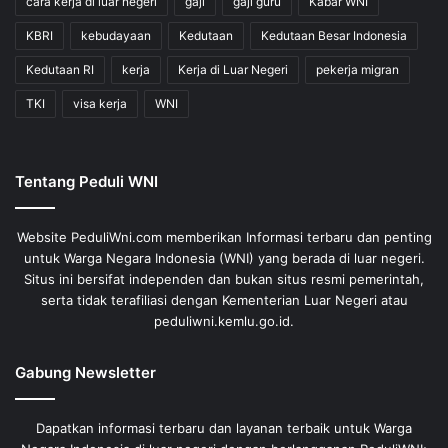
cara kerja di luar negeri
gaji
gaji guru
Kabar WNI
KBRI
kebudayaan
Kedutaan
Kedutaan Besar Indonesia
Kedutaan RI
kerja
Kerja di Luar Negeri
pekerja migran
TKI
visa kerja
WNI
Tentang Peduli WNI
Website PeduliWni.com memberikan Informasi terbaru dan penting
untuk Warga Negara Indonesia (WNI) yang berada di luar negeri.
Situs ini bersifat independen dan bukan situs resmi pemerintah,
serta tidak terafiliasi dengan Kementerian Luar Negeri atau
peduliwni.kemlu.go.id.
Gabung Newsletter
Dapatkan informasi terbaru dan layanan terbaik untuk Warga