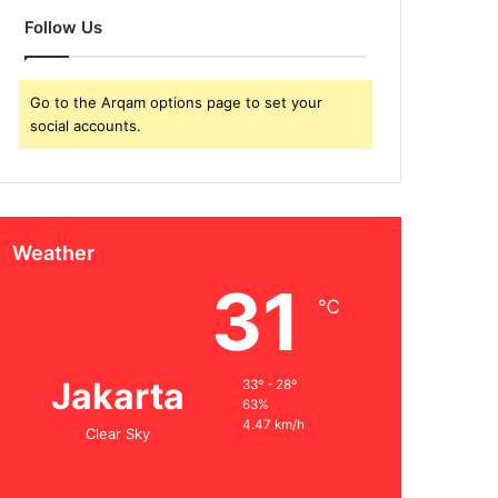
Follow Us
Go to the Arqam options page to set your
social accounts.
Weather
31
℃
Jakarta
33º - 28º
63%
4.47 km/h
Clear Sky