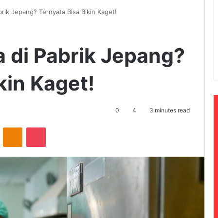
brik Jepang? Ternyata Bisa Bikin Kaget!
a di Pabrik Jepang?
kin Kaget!
0
4
3 minutes read
ontakte
Odnoklassniki
Pocket