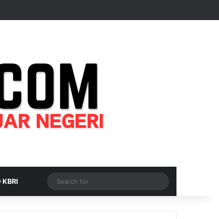
Random Article
Sidebar
Switch skin
Search
 KBRI
for