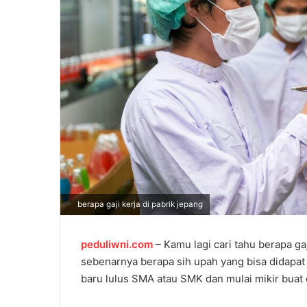
l
berapa gaji kerja di pabrik jepang
peduliwni.com
– Kamu lagi cari tahu berapa ga
sebenarnya berapa sih upah yang bisa didapat k
baru lulus SMA atau SMK dan mulai mikir buat 