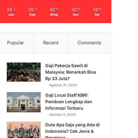
33
35
32
32
32
℃
℃
℃
℃
℃
Jum
Sab
Ming
Sen
Sel
Popular
Recent
Comments
Gaji Pekerja Sawit di
Malaysia: Benarkah Bisa
Rp 33 Juta?
Agustus 31, 2025
Gaji Local Staff KBRI:
Panduan Lengkap dan
Informasi Terbaru
Oktober 4, 2024
Duta Apa Saja yang Ada di
Indonesia? Cek Jenis &
Perannya