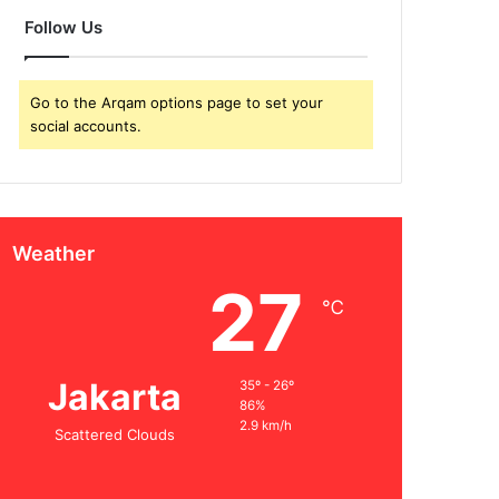
Follow Us
Go to the Arqam options page to set your
social accounts.
Weather
27
℃
Jakarta
35º - 26º
86%
2.9 km/h
Scattered Clouds