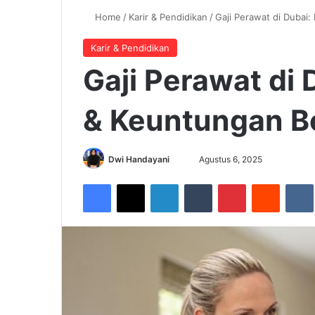
Home
/
Karir & Pendidikan
/
Gaji Perawat di Dubai:
Karir & Pendidikan
Gaji Perawat di 
& Keuntungan B
Dwi Handayani
S
Agustus 6, 2025
e
Facebook
X
LinkedIn
Tumblr
Pinterest
Reddit
VK
n
d
a
n
e
m
a
i