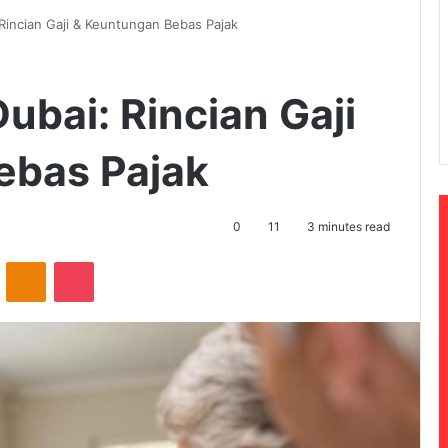
 Rincian Gaji & Keuntungan Bebas Pajak
Dubai: Rincian Gaji
ebas Pajak
0
11
3 minutes read
ontakte
Odnoklassniki
Pocket