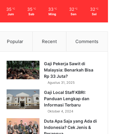
35
35
33
32
32
℃
℃
℃
℃
℃
Jum
Sab
Ming
Sen
Sel
Popular
Recent
Comments
Gaji Pekerja Sawit di
Malaysia: Benarkah Bisa
Rp 33 Juta?
Agustus 31, 2025
Gaji Local Staff KBRI:
Panduan Lengkap dan
Informasi Terbaru
Oktober 4, 2024
Duta Apa Saja yang Ada di
Indonesia? Cek Jenis &
Perannya