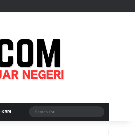
Random Article
Sidebar
Switch skin
Search
 KBRI
for