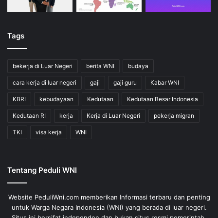
Tags
bekerja di Luar Negeri
berita WNI
budaya
cara kerja di luar negeri
gaji
gaji guru
Kabar WNI
KBRI
kebudayaan
Kedutaan
Kedutaan Besar Indonesia
Kedutaan RI
kerja
Kerja di Luar Negeri
pekerja migran
TKI
visa kerja
WNI
Tentang Peduli WNI
Website PeduliWni.com memberikan Informasi terbaru dan penting
untuk Warga Negara Indonesia (WNI) yang berada di luar negeri.
Situs ini bersifat independen dan bukan situs resmi pemerintah,