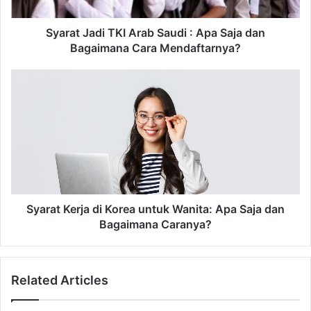
a
a
d
d
d
i
Syarat Jadi TKI Arab Saudi : Apa Saja dan
r
T
Bagaimana Cara Mendaftarnya?
e
K
s
I
S
s
A
y
r
a
a
r
b
a
S
t
a
K
u
e
d
r
i
j
Syarat Kerja di Korea untuk Wanita: Apa Saja dan
:
a
Bagaimana Caranya?
A
d
p
i
a
K
Related Articles
S
o
a
r
j
e