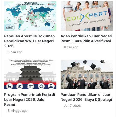
a
a
d
u
a
n
n
t
B
u
a
k
Panduan Apostille Dokumen
Agen Pendidikan Luar Negeri
g
W
Pendidikan WNI Luar Negeri
Resmi: Cara Pilih & Verifikasi
a
a
2026
6 hari ago
i
n
3 hari ago
m
i
a
t
n
a
a
:
C
A
a
p
r
a
a
S
Program Pemerintah Kerja di
Panduan Pendidikan di Luar
M
a
Luar Negeri 2026: Jalur
Negeri 2026: Biaya & Strategi
e
j
Resmi
Juli 7, 2026
n
a
3 minggu ago
d
d