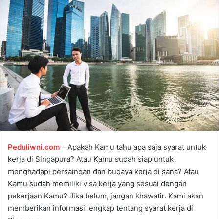
a
n
e
m
a
i
l
Peduliwni.com
– Apakah Kamu tahu apa saja syarat untuk
kerja di Singapura? Atau Kamu sudah siap untuk
menghadapi persaingan dan budaya kerja di sana? Atau
Kamu sudah memiliki visa kerja yang sesuai dengan
pekerjaan Kamu? Jika belum, jangan khawatir. Kami akan
memberikan informasi lengkap tentang syarat kerja di