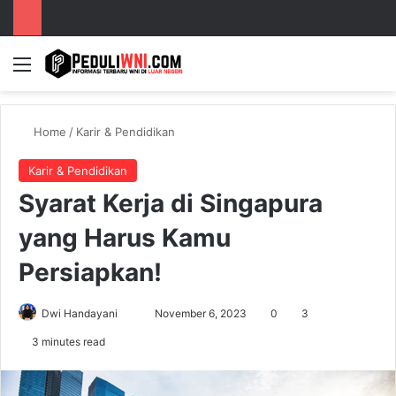
Menu
S
Home
/
Karir & Pendidikan
Karir & Pendidikan
Syarat Kerja di Singapura
yang Harus Kamu
Persiapkan!
Dwi Handayani
S
November 6, 2023
0
3
e
3 minutes read
n
d