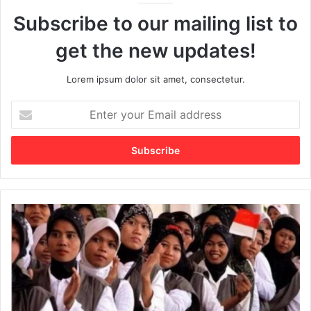
Subscribe to our mailing list to
get the new updates!
Lorem ipsum dolor sit amet, consectetur.
E
n
t
e
r
y
o
u
S
r
y
E
a
m
r
a
a
i
t
l
J