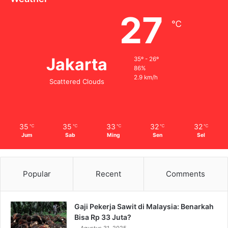
27
℃
Jakarta
35º - 26º
86%
2.9 km/h
Scattered Clouds
35
35
33
32
32
℃
℃
℃
℃
℃
Jum
Sab
Ming
Sen
Sel
Popular
Recent
Comments
Gaji Pekerja Sawit di Malaysia: Benarkah
Bisa Rp 33 Juta?