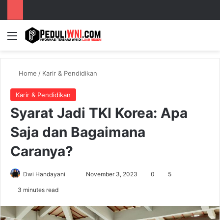
Menu
S
Home
/
Karir & Pendidikan
Karir & Pendidikan
Syarat Jadi TKI Korea: Apa
Saja dan Bagaimana
Caranya?
Dwi Handayani
S
November 3, 2023
0
5
e
3 minutes read
n
d