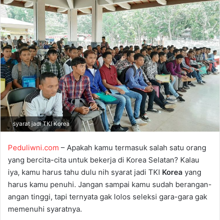
a
n
e
m
a
i
l
syarat jadi TKI Korea
Peduliwni.com
– Apakah kamu termasuk salah satu orang
yang bercita-cita untuk bekerja di Korea Selatan? Kalau
iya, kamu harus tahu dulu nih syarat jadi TKI
Korea
yang
harus kamu penuhi. Jangan sampai kamu sudah berangan-
angan tinggi, tapi ternyata gak lolos seleksi gara-gara gak
memenuhi syaratnya.