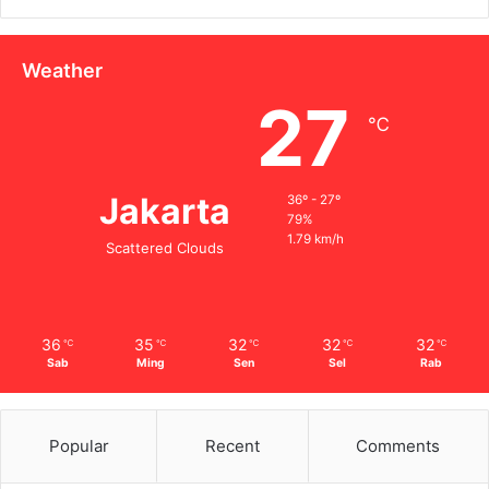
Weather
27
℃
Jakarta
36º - 27º
79%
1.79 km/h
Scattered Clouds
36
35
32
32
32
℃
℃
℃
℃
℃
Sab
Ming
Sen
Sel
Rab
Popular
Recent
Comments