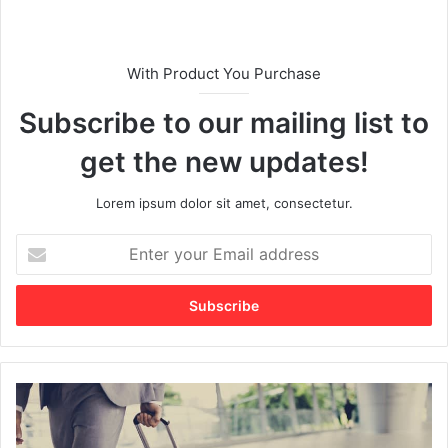
With Product You Purchase
Subscribe to our mailing list to
get the new updates!
Lorem ipsum dolor sit amet, consectetur.
E
n
t
e
r
y
o
u
C
r
a
E
r