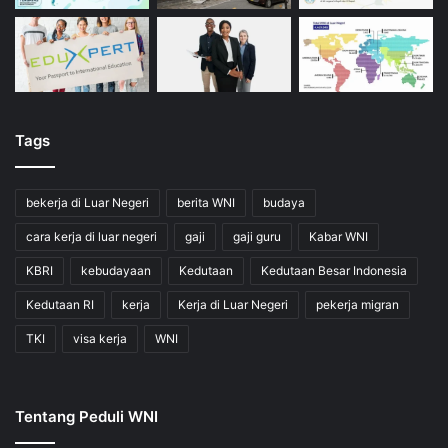
Tags
bekerja di Luar Negeri
berita WNI
budaya
cara kerja di luar negeri
gaji
gaji guru
Kabar WNI
KBRI
kebudayaan
Kedutaan
Kedutaan Besar Indonesia
Kedutaan RI
kerja
Kerja di Luar Negeri
pekerja migran
TKI
visa kerja
WNI
Tentang Peduli WNI