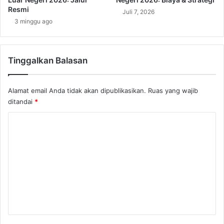
s
Resmi
Juli 7, 2026
D
3 minggu ago
i
p
e
Tinggalkan Balasan
r
s
i
Alamat email Anda tidak akan dipublikasikan.
Ruas yang wajib
a
ditandai
*
p
k
K
a
n
o
?
m
e
n
t
a