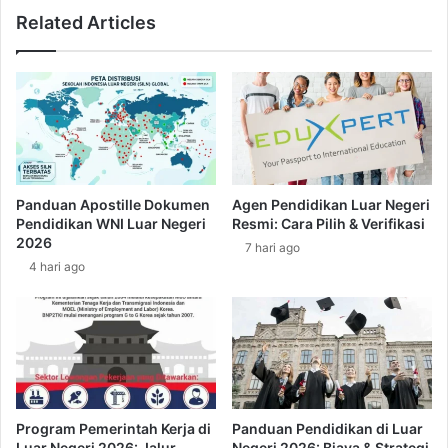
a
J
Related Articles
r
e
a
p
t
a
,
n
P
g
r
:
o
A
s
p
e
a
Panduan Apostille Dokumen
Agen Pendidikan Luar Negeri
d
S
Pendidikan WNI Luar Negeri
Resmi: Cara Pilih & Verifikasi
u
a
2026
7 hari ago
r
j
4 hari ago
a
y
a
n
g
H
a
r
Program Pemerintah Kerja di
Panduan Pendidikan di Luar
u
Luar Negeri 2026: Jalur
Negeri 2026: Biaya & Strategi