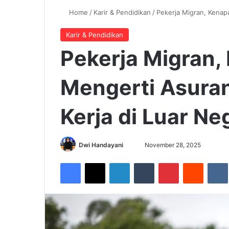
Home
/
Karir & Pendidikan
/
Pekerja Migran, Kenap
Karir & Pendidikan
Pekerja Migran,
Mengerti Asura
Kerja di Luar Ne
Dwi Handayani
S
November 28, 2025
e
Facebook
X
LinkedIn
Tumblr
Pinterest
Reddit
VK
n
d
a
n
e