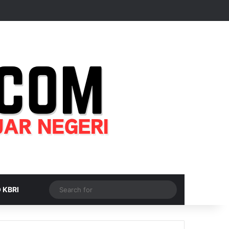
Random Article
Sidebar
Switch skin
Search
 KBRI
for