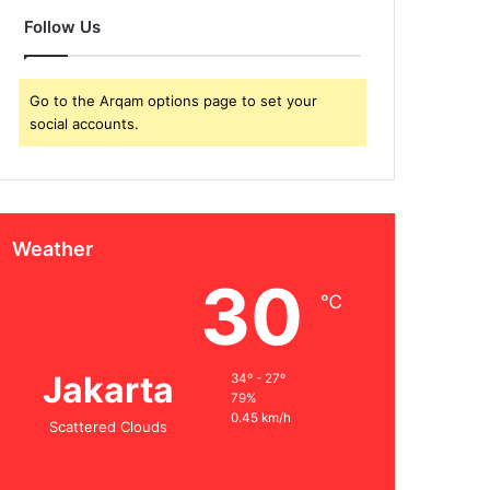
Follow Us
Go to the Arqam options page to set your
social accounts.
Weather
30
℃
Jakarta
34º - 27º
79%
0.45 km/h
Scattered Clouds