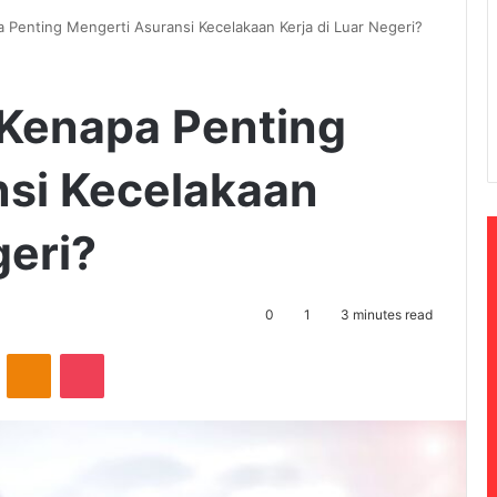
a Penting Mengerti Asuransi Kecelakaan Kerja di Luar Negeri?
 Kenapa Penting
nsi Kecelakaan
geri?
0
1
3 minutes read
ontakte
Odnoklassniki
Pocket