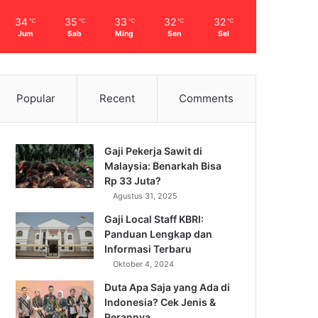
34
35
33
32
32
℃
℃
℃
℃
℃
Jum
Sab
Ming
Sen
Sel
Popular
Recent
Comments
Gaji Pekerja Sawit di
Malaysia: Benarkah Bisa
Rp 33 Juta?
Agustus 31, 2025
Gaji Local Staff KBRI:
Panduan Lengkap dan
Informasi Terbaru
Oktober 4, 2024
Duta Apa Saja yang Ada di
Indonesia? Cek Jenis &
Perannya