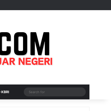
Random Article
Sidebar
Switch skin
Search
 KBRI
for