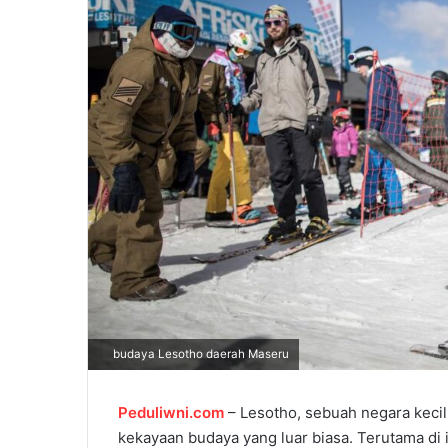
m
a
i
l
budaya Lesotho daerah Maseru
Peduliwni.com
– Lesotho, sebuah negara kecil 
kekayaan budaya yang luar biasa. Terutama di i