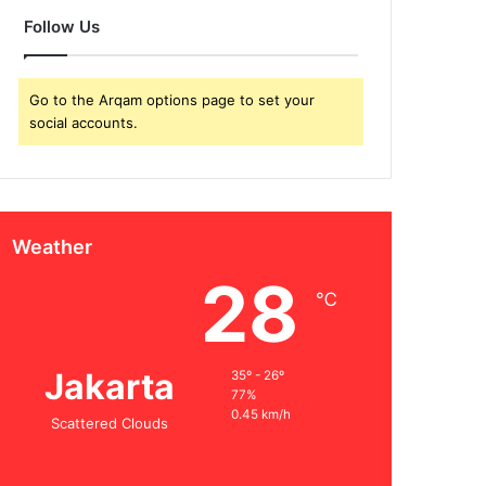
Follow Us
Go to the Arqam options page to set your
social accounts.
Weather
28
℃
Jakarta
35º - 26º
77%
0.45 km/h
Scattered Clouds