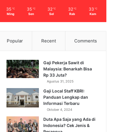
35
35
32
32
33
℃
℃
℃
℃
℃
Ming
Sen
Sel
Rab
Kam
Popular
Recent
Comments
Gaji Pekerja Sawit di
Malaysia: Benarkah Bisa
Rp 33 Juta?
Agustus 31, 2025
Gaji Local Staff KBRI:
Panduan Lengkap dan
Informasi Terbaru
Oktober 4, 2024
Duta Apa Saja yang Ada di
Indonesia? Cek Jenis &
Perannya