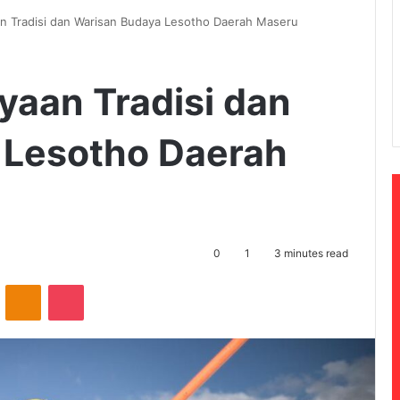
n Tradisi dan Warisan Budaya Lesotho Daerah Maseru
aan Tradisi dan
 Lesotho Daerah
0
1
3 minutes read
ontakte
Odnoklassniki
Pocket