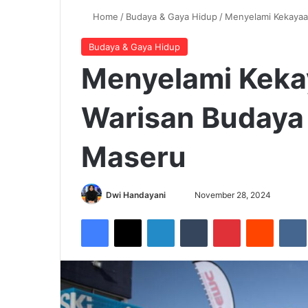
Home
/
Budaya & Gaya Hidup
/
Menyelami Kekayaa
Budaya & Gaya Hidup
Menyelami Kekay
Warisan Budaya
Maseru
Dwi Handayani
S
November 28, 2024
e
Facebook
X
LinkedIn
Tumblr
Pinterest
Reddit
VK
n
d
a
n
e