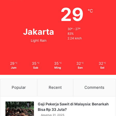
29
℃
Jakarta
30º - 27º
83%
2.24 km/h
Light Rain
29
35
35
32
32
℃
℃
℃
℃
℃
Jum
Sab
Ming
Sen
Sel
Popular
Recent
Comments
Gaji Pekerja Sawit di Malaysia: Benarkah
Bisa Rp 33 Juta?
Agustus 31, 2025