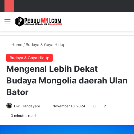
Menu
S
Home
/
Budaya & Gaya Hidup
Budaya & Gaya Hidup
Mengenal Lebih Dekat
Budaya Mongolia daerah Ulan
Bator
Dwi Handayani
S
November 16, 2024
0
2
e
3 minutes read
n
d