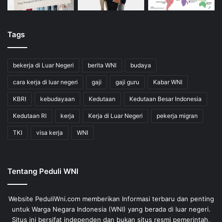
Tags
bekerja di Luar Negeri
berita WNI
budaya
cara kerja di luar negeri
gaji
gaji guru
Kabar WNI
KBRI
kebudayaan
Kedutaan
Kedutaan Besar Indonesia
Kedutaan RI
kerja
Kerja di Luar Negeri
pekerja migran
TKI
visa kerja
WNI
Tentang Peduli WNI
Website PeduliWni.com memberikan Informasi terbaru dan penting
untuk Warga Negara Indonesia (WNI) yang berada di luar negeri.
Situs ini bersifat independen dan bukan situs resmi pemerintah,