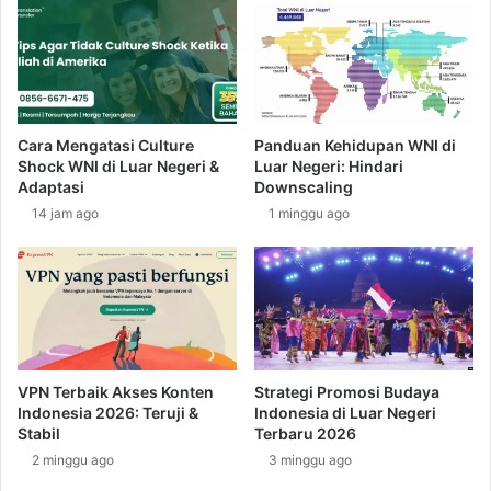
o
B
d
u
a
d
e
a
r
y
a
a
Cara Mengatasi Culture
Panduan Kehidupan WNI di
h
M
Shock WNI di Luar Negeri &
Luar Negeri: Hindari
M
o
Adaptasi
Downscaling
o
n
14 jam ago
1 minggu ago
n
t
a
e
k
n
o
e
g
r
o
d
VPN Terbaik Akses Konten
Strategi Promosi Budaya
a
Indonesia 2026: Teruji &
Indonesia di Luar Negeri
e
Stabil
Terbaru 2026
r
2 minggu ago
3 minggu ago
a