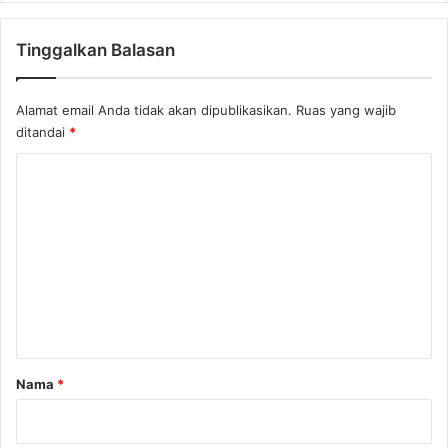
h
P
Tinggalkan Balasan
o
d
g
Alamat email Anda tidak akan dipublikasikan.
Ruas yang wajib
o
ditandai
*
r
i
K
c
a
o
m
e
n
t
a
r
Nama
*
*