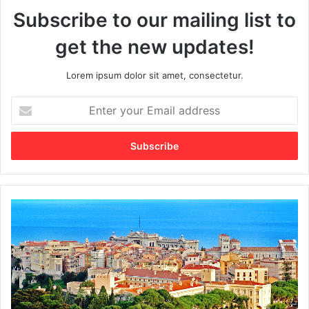
Subscribe to our mailing list to
get the new updates!
Lorem ipsum dolor sit amet, consectetur.
E
n
t
e
r
y
o
u
M
r
e
E
n
m
g
a
e
i
n
l
a
a
l