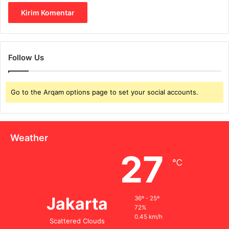
Follow Us
Go to the Arqam options page to set your social accounts.
Weather
27
℃
Jakarta
36º - 25º
72%
0.45 km/h
Scattered Clouds