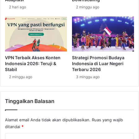
h
a
2 hari ago
2 minggu ago
U
m
l
b
a
i
n
k
B
D
a
a
t
e
o
r
VPN Terbaik Akses Konten
Strategi Promosi Budaya
r
a
Indonesia 2026: Teruji &
Indonesia di Luar Negeri
h
Stabil
Terbaru 2026
M
2 minggu ago
3 minggu ago
a
p
u
Tinggalkan Balasan
t
o
Alamat email Anda tidak akan dipublikasikan.
Ruas yang wajib
ditandai
*
K