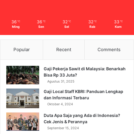
36
36
32
32
33
℃
℃
℃
℃
℃
Ming
Sen
Sel
Rab
Kam
Popular
Recent
Comments
Gaji Pekerja Sawit di Malaysia: Benarkah
Bisa Rp 33 Juta?
Agustus 31, 2025
Gaji Local Staff KBRI: Panduan Lengkap
dan Informasi Terbaru
Oktober 4, 2024
Duta Apa Saja yang Ada di Indonesia?
Cek Jenis & Perannya
September 15, 2024