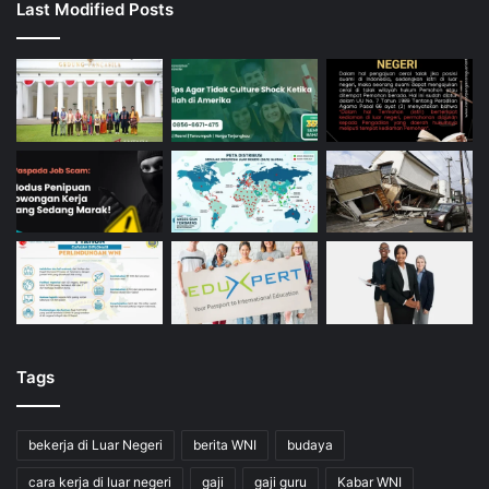
Last Modified Posts
Tags
bekerja di Luar Negeri
berita WNI
budaya
cara kerja di luar negeri
gaji
gaji guru
Kabar WNI