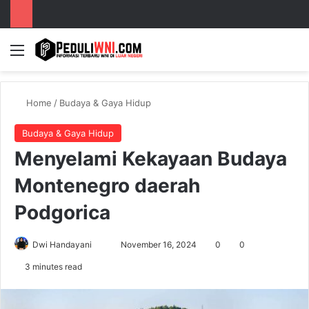
Menu
S
Home
/
Budaya & Gaya Hidup
Budaya & Gaya Hidup
Menyelami Kekayaan Budaya
Montenegro daerah
Podgorica
Dwi Handayani
S
November 16, 2024
0
0
e
3 minutes read
n
d