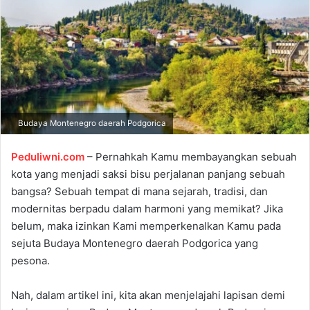
a
n
e
m
a
i
l
Budaya Montenegro daerah Podgorica
Peduliwni.com
– Pernahkah Kamu membayangkan sebuah
kota yang menjadi saksi bisu perjalanan panjang sebuah
bangsa? Sebuah tempat di mana sejarah, tradisi, dan
modernitas berpadu dalam harmoni yang memikat? Jika
belum, maka izinkan Kami memperkenalkan Kamu pada
sejuta Budaya Montenegro daerah Podgorica yang
pesona.
Nah, dalam artikel ini, kita akan menjelajahi lapisan demi