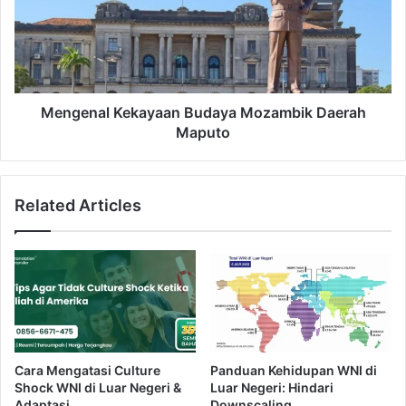
a
e
t
n
B
a
u
l
d
K
a
e
Mengenal Kekayaan Budaya Mozambik Daerah
y
k
Maputo
a
a
M
y
o
a
Related Articles
n
a
g
n
o
B
l
u
i
d
a
a
d
y
a
a
e
M
Cara Mengatasi Culture
Panduan Kehidupan WNI di
r
o
Shock WNI di Luar Negeri &
Luar Negeri: Hindari
a
z
Adaptasi
Downscaling