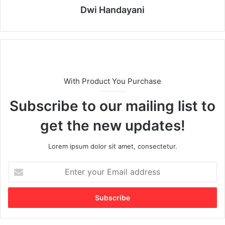
Dwi Handayani
With Product You Purchase
Subscribe to our mailing list to
get the new updates!
Lorem ipsum dolor sit amet, consectetur.
E
n
t
e
r
y