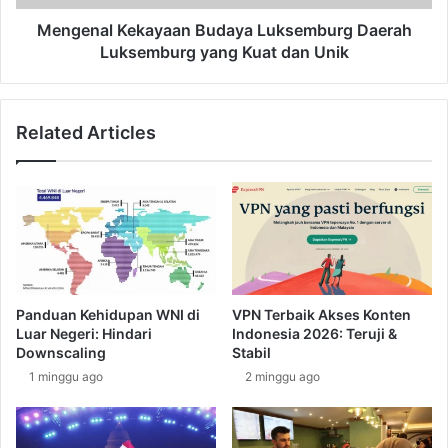
a
K
e
e
Mengenal Kekayaan Budaya Luksemburg Daerah
r
k
Luksemburg yang Kuat dan Unik
a
a
h
y
V
a
Related Articles
a
a
d
n
u
B
z
u
:
d
M
a
e
y
n
a
y
L
Panduan Kehidupan WNI di
VPN Terbaik Akses Konten
u
u
Luar Negeri: Hindari
Indonesia 2026: Teruji &
s
k
Downscaling
Stabil
u
s
1 minggu ago
2 minggu ago
r
e
i
m
K
b
e