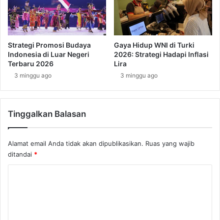
u
k
r
a
g
y
D
a
a
Strategi Promosi Budaya
Gaya Hidup WNI di Turki
a
e
Indonesia di Luar Negeri
2026: Strategi Hadapi Inflasi
n
r
Terbaru 2026
Lira
W
a
3 minggu ago
3 minggu ago
a
h
r
L
i
u
s
Tinggalkan Balasan
k
a
s
n
e
Alamat email Anda tidak akan dipublikasikan.
Ruas yang wajib
B
m
u
ditandai
*
b
d
u
K
a
r
y
g
o
a
y
m
K
a
e
e
n