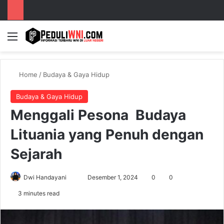
Menu
S
Home
/
Budaya & Gaya Hidup
Budaya & Gaya Hidup
Menggali Pesona Budaya
Lituania yang Penuh dengan
Sejarah
Dwi Handayani
S
Desember 1, 2024
0
0
e
3 minutes read
n
d