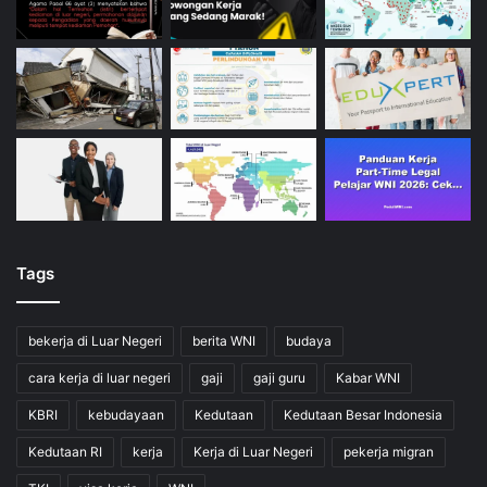
Tags
bekerja di Luar Negeri
berita WNI
budaya
cara kerja di luar negeri
gaji
gaji guru
Kabar WNI
KBRI
kebudayaan
Kedutaan
Kedutaan Besar Indonesia
Kedutaan RI
kerja
Kerja di Luar Negeri
pekerja migran