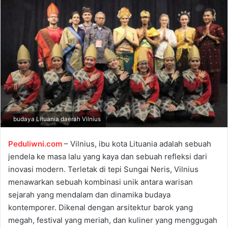
a
n
e
m
a
i
l
budaya Lituania daerah Vilnius
Peduliwni.com
– Vilnius, ibu kota Lituania adalah sebuah
jendela ke masa lalu yang kaya dan sebuah refleksi dari
inovasi modern. Terletak di tepi Sungai Neris, Vilnius
menawarkan sebuah kombinasi unik antara warisan
sejarah yang mendalam dan dinamika budaya
kontemporer. Dikenal dengan arsitektur barok yang
megah, festival yang meriah, dan kuliner yang menggugah