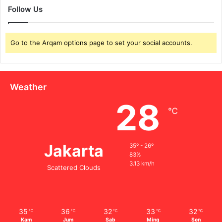
Follow Us
Go to the Arqam options page to set your social accounts.
Weather
28
℃
Jakarta
35º - 26º
83%
3.13 km/h
Scattered Clouds
35
36
32
33
32
℃
℃
℃
℃
℃
Kam
Jum
Sab
Ming
Sen