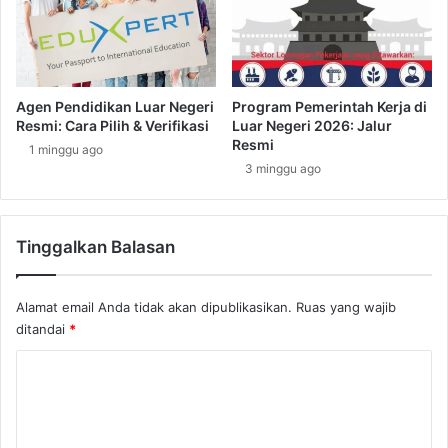
a
a
p
M
a
e
t
n
k
g
Agen Pendidikan Luar Negeri
Program Pemerintah Kerja di
a
h
Resmi: Cara Pilih & Verifikasi
Luar Negeri 2026: Jalur
n
a
Resmi
1 minggu ago
S
d
3 minggu ago
a
a
a
p
t
i
B
Tinggalkan Balasan
M
e
a
k
s
e
Alamat email Anda tidak akan dipublikasikan.
Ruas yang wajib
a
r
ditandai
*
l
j
a
K
a
h
d
G
o
i
a
m
L
j