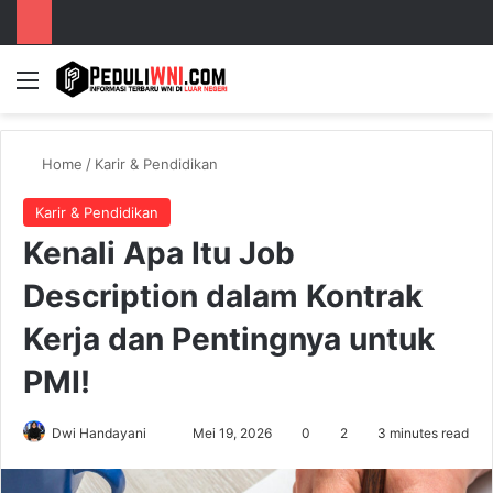
Menu
S
Home
/
Karir & Pendidikan
Karir & Pendidikan
Kenali Apa Itu Job
Description dalam Kontrak
Kerja dan Pentingnya untuk
PMI!
Dwi Handayani
S
Mei 19, 2026
0
2
3 minutes read
e
n