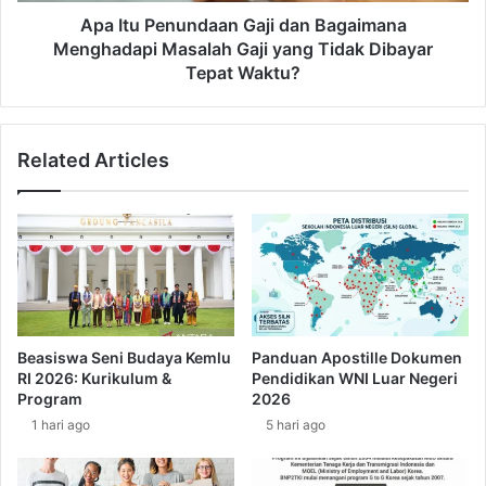
a
u
Apa Itu Penundaan Gaji dan Bagaimana
k
n
Menghadapi Masalah Gaji yang Tidak Dibayar
H
d
Tepat Waktu?
a
a
k
a
m
n
u
Related Articles
G
y
a
a
j
n
i
g
d
H
a
a
n
r
B
u
a
Beasiswa Seni Budaya Kemlu
Panduan Apostille Dokumen
s
g
RI 2026: Kurikulum &
Pendidikan WNI Luar Negeri
K
a
Program
2026
a
i
1 hari ago
5 hari ago
m
m
u
a
D
n