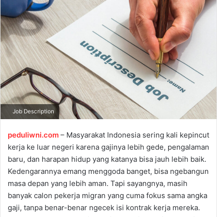
d
a
n
e
m
a
i
l
Job Description
peduliwni.com
– Masyarakat Indonesia sering kali kepincut
kerja ke luar negeri karena gajinya lebih gede, pengalaman
baru, dan harapan hidup yang katanya bisa jauh lebih baik.
Kedengarannya emang menggoda banget, bisa ngebangun
masa depan yang lebih aman. Tapi sayangnya, masih
banyak calon pekerja migran yang cuma fokus sama angka
gaji, tanpa benar-benar ngecek isi kontrak kerja mereka.