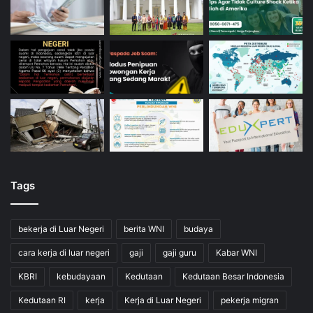
Tags
bekerja di Luar Negeri
berita WNI
budaya
cara kerja di luar negeri
gaji
gaji guru
Kabar WNI
KBRI
kebudayaan
Kedutaan
Kedutaan Besar Indonesia
Kedutaan RI
kerja
Kerja di Luar Negeri
pekerja migran