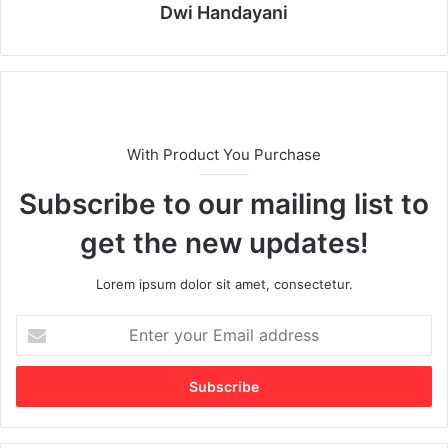
Dwi Handayani
With Product You Purchase
Subscribe to our mailing list to
get the new updates!
Lorem ipsum dolor sit amet, consectetur.
E
n
t
e
r
y