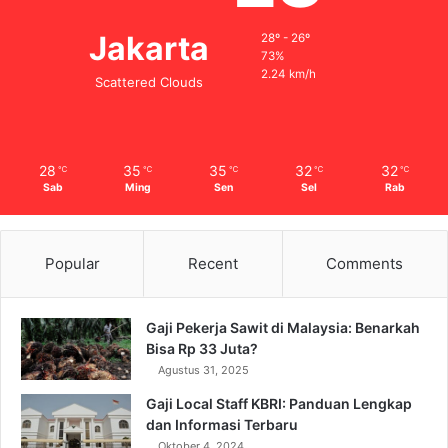
Jakarta
28º - 26º
73%
2.24 km/h
Scattered Clouds
28
35
35
32
32
℃
℃
℃
℃
℃
Sab
Ming
Sen
Sel
Rab
Popular
Recent
Comments
Gaji Pekerja Sawit di Malaysia: Benarkah
Bisa Rp 33 Juta?
Agustus 31, 2025
Gaji Local Staff KBRI: Panduan Lengkap
dan Informasi Terbaru
Oktober 4, 2024