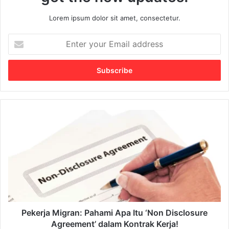
Lorem ipsum dolor sit amet, consectetur.
E
n
t
e
r
y
o
u
P
r
e
E
k
m
e
a
r
i
j
l
a
a
M
d
i
d
g
Pekerja Migran: Pahami Apa Itu ‘Non Disclosure
r
r
Agreement’ dalam Kontrak Kerja!