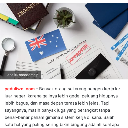
d
a
n
e
m
a
i
l
apa itu sponsorship
peduliwni.com
– Banyak orang sekarang pengen kerja ke
luar negeri karena gajinya lebih gede, peluang hidupnya
lebih bagus, dan masa depan terasa lebih jelas. Tapi
sayangnya, masih banyak juga yang berangkat tanpa
benar-benar paham gimana sistem kerja di sana. Salah
satu hal yang paling sering bikin bingung adalah soal apa