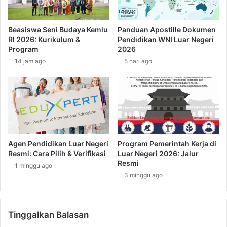
s
t
c
a
l
n
Beasiswa Seni Budaya Kemlu
Panduan Apostille Dokumen
o
u
RI 2026: Kurikulum &
Pendidikan WNI Luar Negeri
s
n
Program
2026
u
t
14 jam ago
5 hari ago
r
u
e
k
A
P
g
e
r
k
e
e
e
r
m
j
Agen Pendidikan Luar Negeri
Program Pemerintah Kerja di
e
a
Resmi: Cara Pilih & Verifikasi
Luar Negeri 2026: Jalur
n
M
Resmi
1 minggu ago
t
i
3 minggu ago
’
g
d
r
a
a
l
Tinggalkan Balasan
n
a
: