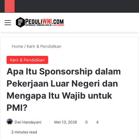
Menu
S
Home
/
Karir & Pendidikan
Karir & Pendidikan
Apa Itu Sponsorship dalam
Pekerjaan Luar Negeri dan
Mengapa Itu Wajib untuk
PMI?
Dwi Handayani
S
Mei 13, 2026
0
4
e
3 minutes read
n