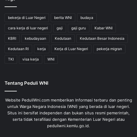
bekerja di Luar Negeri
berita WNI
budaya
cara kerja di luar negeri
gaji
gaji guru
Kabar WNI
KBRI
kebudayaan
Kedutaan
Kedutaan Besar Indonesia
Kedutaan RI
kerja
Kerja di Luar Negeri
pekerja migran
TKI
visa kerja
WNI
Tentang Peduli WNI
Website PeduliWni.com memberikan Informasi terbaru dan penting
untuk Warga Negara Indonesia (WNI) yang berada di luar negeri.
Situs ini bersifat independen dan bukan situs resmi pemerintah,
serta tidak terafiliasi dengan Kementerian Luar Negeri atau
peduliwni.kemlu.go.id.