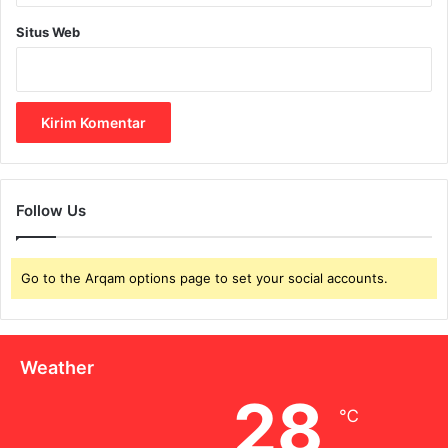
l
i
Situs Web
n
d
u
n
g
a
n
K
Follow Us
a
m
u
Go to the Arqam options page to set your social accounts.
?
Weather
28
℃