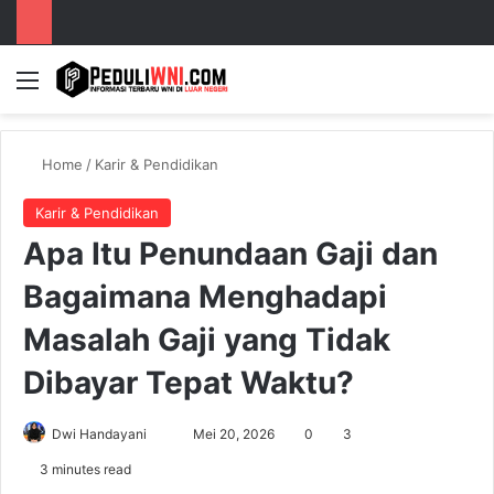
Menu
S
Home
/
Karir & Pendidikan
Karir & Pendidikan
Apa Itu Penundaan Gaji dan
Bagaimana Menghadapi
Masalah Gaji yang Tidak
Dibayar Tepat Waktu?
Dwi Handayani
S
Mei 20, 2026
0
3
e
3 minutes read
n