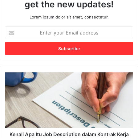
get the new updates!
Lorem ipsum dolor sit amet, consectetur.
E
n
t
e
r
y
o
u
K
r
e
E
n
m
a
a
l
i
i
l
A
a
p
d
a
d
I
Kenali Apa Itu Job Description dalam Kontrak Kerja