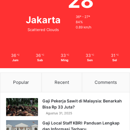
28
Jakarta
36º - 27º
84%
0.89 km/h
Scattered Clouds
36
36
33
33
31
℃
℃
℃
℃
℃
Jum
Sab
Ming
Sen
Sel
Popular
Recent
Comments
Gaji Pekerja Sawit di Malaysia: Benarkah
Bisa Rp 33 Juta?
Agustus 31, 2025
Gaji Local Staff KBRI: Panduan Lengkap
dan Informasi Terbaru