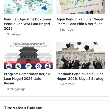
K
T
o
a
n
h
t
u
Panduan Apostille Dokumen
Agen Pendidikan Luar Negeri
r
!
Pendidikan WNI Luar Negeri
Resmi: Cara Pilih & Verifikasi
a
A
2026
6 hari ago
k
p
3 hari ago
K
a
e
I
r
t
j
u
a
G
d
a
a
j
n
i
Program Pemerintah Kerja di
Panduan Pendidikan di Luar
P
B
Luar Negeri 2026: Jalur
Negeri 2026: Biaya & Strategi
e
e
Resmi
Juli 7, 2026
n
r
3 minggu ago
t
s
i
i
n
h
g
Tinggalkan Balasan
d