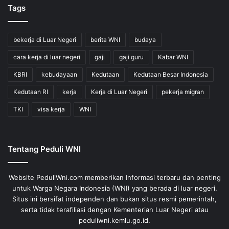
Tags
bekerja di Luar Negeri
berita WNI
budaya
cara kerja di luar negeri
gaji
gaji guru
Kabar WNI
KBRI
kebudayaan
Kedutaan
Kedutaan Besar Indonesia
Kedutaan RI
kerja
Kerja di Luar Negeri
pekerja migran
TKI
visa kerja
WNI
Tentang Peduli WNI
Website PeduliWni.com memberikan Informasi terbaru dan penting
untuk Warga Negara Indonesia (WNI) yang berada di luar negeri.
Situs ini bersifat independen dan bukan situs resmi pemerintah,
serta tidak terafiliasi dengan Kementerian Luar Negeri atau
peduliwni.kemlu.go.id.