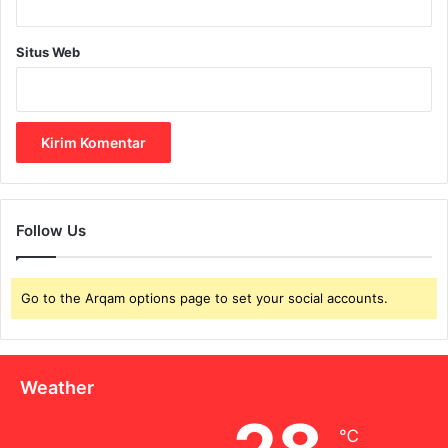
g
?
Situs Web
Follow Us
Go to the Arqam options page to set your social accounts.
Weather
℃