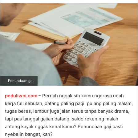
d
a
n
e
m
a
i
l
Penundaan gaji
peduliwni.com
– Pernah nggak sih kamu ngerasa udah
kerja full sebulan, datang paling pagi, pulang paling malam,
tugas beres, lembur juga jalan terus tanpa banyak drama,
tapi pas tanggal gajian datang, saldo rekening malah
anteng kayak nggak kenal kamu? Penundaan gaji pasti
nyebelin banget, kan?