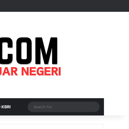
Random Article
Sidebar
Switch skin
Search
 KBRI
for