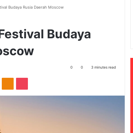
ival Budaya Rusia Daerah Moscow
estival Budaya
oscow
0
0
3 minutes read
ontakte
Odnoklassniki
Pocket