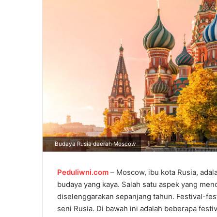
l
Budaya Rusia daerah Moscow
Peduliwni.com
– Moscow, ibu kota Rusia, adala
budaya yang kaya. Salah satu aspek yang menonj
diselenggarakan sepanjang tahun. Festival-fes
seni Rusia. Di bawah ini adalah beberapa fest