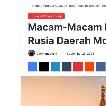
Home
/
Budaya & Gaya Hidup
/
Macam-Macam Fest
Budaya & Gaya Hidup
Macam-Macam F
Rusia Daerah M
Dwi Handayani
S
September 23, 2024
e
Facebook
X
LinkedIn
Tumblr
Pinterest
Reddit
VK
n
d
a
n
e
m
a
i