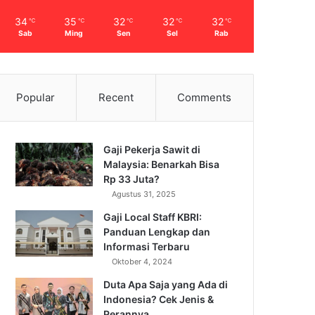
34
35
32
32
32
℃
℃
℃
℃
℃
Sab
Ming
Sen
Sel
Rab
Popular
Recent
Comments
Gaji Pekerja Sawit di
Malaysia: Benarkah Bisa
Rp 33 Juta?
Agustus 31, 2025
Gaji Local Staff KBRI:
Panduan Lengkap dan
Informasi Terbaru
Oktober 4, 2024
Duta Apa Saja yang Ada di
Indonesia? Cek Jenis &
Perannya