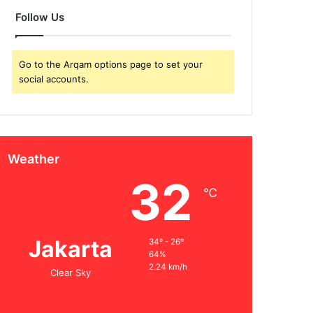
Follow Us
Go to the Arqam options page to set your
social accounts.
Weather
32
℃
Jakarta
34º - 26º
64%
2.24 km/h
Clear Sky