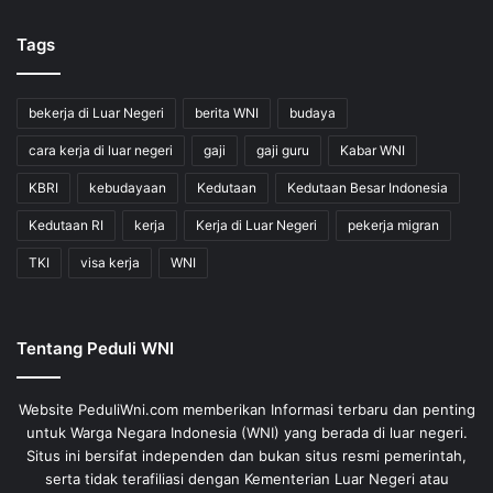
Tags
bekerja di Luar Negeri
berita WNI
budaya
cara kerja di luar negeri
gaji
gaji guru
Kabar WNI
KBRI
kebudayaan
Kedutaan
Kedutaan Besar Indonesia
Kedutaan RI
kerja
Kerja di Luar Negeri
pekerja migran
TKI
visa kerja
WNI
Tentang Peduli WNI
Website PeduliWni.com memberikan Informasi terbaru dan penting
untuk Warga Negara Indonesia (WNI) yang berada di luar negeri.
Situs ini bersifat independen dan bukan situs resmi pemerintah,
serta tidak terafiliasi dengan Kementerian Luar Negeri atau