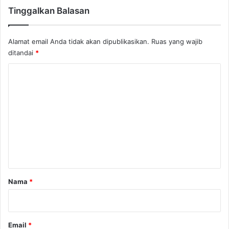
Tinggalkan Balasan
a
d
i
Alamat email Anda tidak akan dipublikasikan.
Ruas yang wajib
M
ditandai
*
a
s
K
a
D
o
e
m
p
e
a
n
n
?
t
a
r
Nama
*
*
Email
*