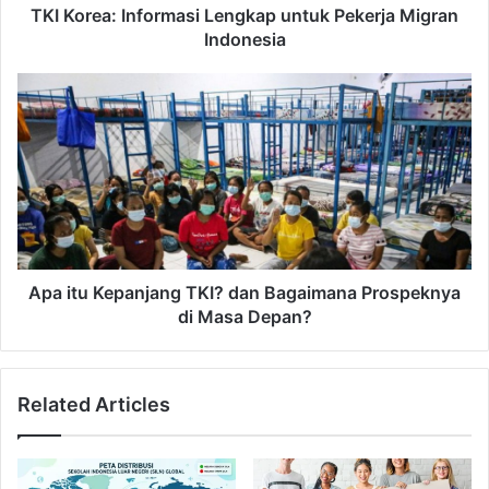
d
I
TKI Korea: Informasi Lengkap untuk Pekerja Migran
r
n
Indonesia
e
f
s
o
A
s
r
p
m
a
a
i
s
t
i
u
L
K
e
e
n
p
g
a
Apa itu Kepanjang TKI? dan Bagaimana Prospeknya
k
n
di Masa Depan?
a
j
p
a
u
n
Related Articles
n
g
t
T
u
K
k
I