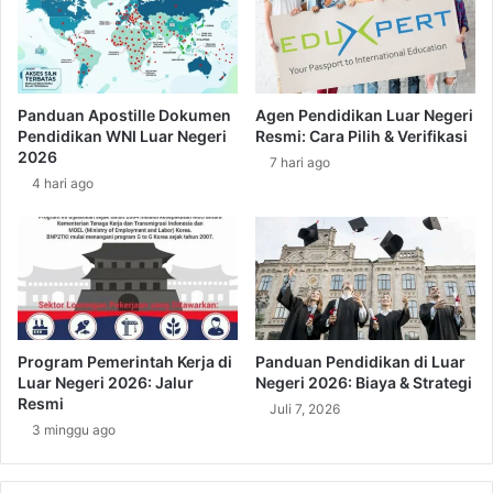
P
?
e
d
k
a
e
n
r
B
Panduan Apostille Dokumen
Agen Pendidikan Luar Negeri
j
a
Pendidikan WNI Luar Negeri
Resmi: Cara Pilih & Verifikasi
a
g
2026
7 hari ago
M
a
4 hari ago
i
i
g
m
r
a
a
n
n
a
I
P
n
r
d
o
Program Pemerintah Kerja di
Panduan Pendidikan di Luar
o
s
Luar Negeri 2026: Jalur
Negeri 2026: Biaya & Strategi
n
p
Resmi
Juli 7, 2026
e
e
3 minggu ago
s
k
i
n
a
y