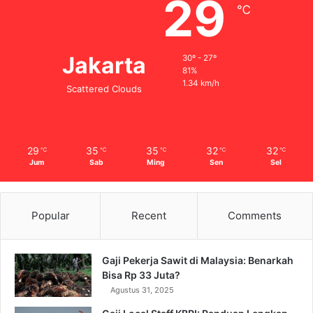
29
℃
Jakarta
30º - 27º
81%
1.34 km/h
Scattered Clouds
29
35
35
32
32
℃
℃
℃
℃
℃
Jum
Sab
Ming
Sen
Sel
Popular
Recent
Comments
Gaji Pekerja Sawit di Malaysia: Benarkah
Bisa Rp 33 Juta?
Agustus 31, 2025