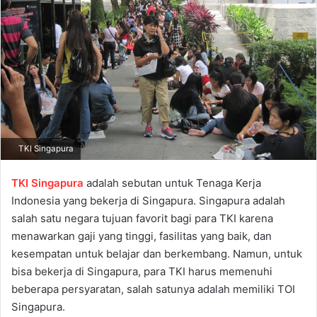
a
n
e
m
a
i
l
TKI Singapura
TKI Singapura
adalah sebutan untuk Tenaga Kerja
Indonesia yang bekerja di Singapura. Singapura adalah
salah satu negara tujuan favorit bagi para TKI karena
menawarkan gaji yang tinggi, fasilitas yang baik, dan
kesempatan untuk belajar dan berkembang. Namun, untuk
bisa bekerja di Singapura, para TKI harus memenuhi
beberapa persyaratan, salah satunya adalah memiliki TOI
Singapura.