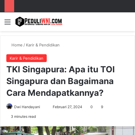
Menu
S
Home
/
Karir & Pendidikan
Karir & Pendidikan
TKI Singapura: Apa itu TOI
Singapura dan Bagaimana
Cara Mendapatkannya?
Dwi Handayani
S
Februari 27, 2024
0
9
e
3 minutes read
n
d