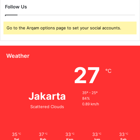
Follow Us
Go to the Arqam options page to set your social accounts.
Weather
27
℃
Jakarta
35º - 25º
84%
0.89 km/h
Scattered Clouds
35
37
33
33
33
℃
℃
℃
℃
℃
Sel
Rab
Kam
Jum
Sab