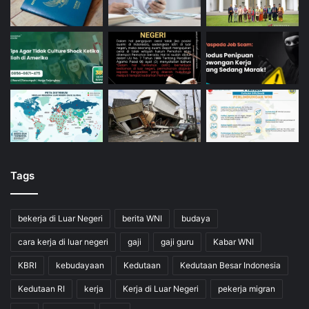
Tags
bekerja di Luar Negeri
berita WNI
budaya
cara kerja di luar negeri
gaji
gaji guru
Kabar WNI
KBRI
kebudayaan
Kedutaan
Kedutaan Besar Indonesia
Kedutaan RI
kerja
Kerja di Luar Negeri
pekerja migran