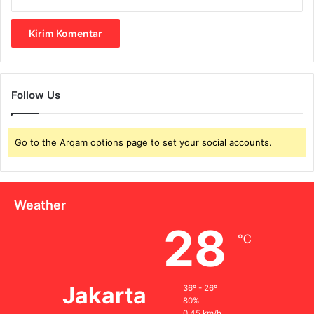
Follow Us
Go to the Arqam options page to set your social accounts.
Weather
28
℃
Jakarta
36º - 26º
80%
0.45 km/h