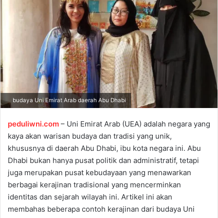
a
n
e
m
a
i
l
budaya Uni Emirat Arab daerah Abu Dhabi
peduliwni.com
– Uni Emirat Arab (UEA) adalah negara yang
kaya akan warisan budaya dan tradisi yang unik,
khususnya di daerah Abu Dhabi, ibu kota negara ini. Abu
Dhabi bukan hanya pusat politik dan administratif, tetapi
juga merupakan pusat kebudayaan yang menawarkan
berbagai kerajinan tradisional yang mencerminkan
identitas dan sejarah wilayah ini. Artikel ini akan
membahas beberapa contoh kerajinan dari budaya Uni