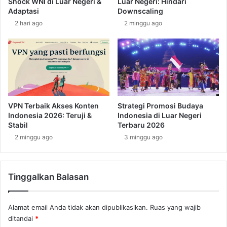
Shock WNI di Luar Negeri &
Luar Negeri: Hindari
j
v
Adaptasi
Downscaling
a
i
2 hari ago
2 minggu ago
y
d
a
e
n
o
g
y
H
a
a
n
r
g
u
J
VPN Terbaik Akses Konten
Strategi Promosi Budaya
s
a
Indonesia 2026: Teruji &
Indonesia di Luar Negeri
D
r
Stabil
Terbaru 2026
i
a
2 minggu ago
3 minggu ago
p
n
a
g
t
D
u
Tinggalkan Balasan
i
h
k
i
e
Alamat email Anda tidak akan dipublikasikan.
Ruas yang wajib
!
t
ditandai
*
a