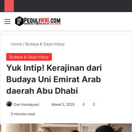
Menu
S
Home
/
Budaya & Gaya Hidup
Budaya & Gaya Hidup
Yuk Intip! Kerajinan dari
Budaya Uni Emirat Arab
daerah Abu Dhabi
Dwi Handayani
S
Maret 2, 2025
0
2
e
3 minutes read
n
d