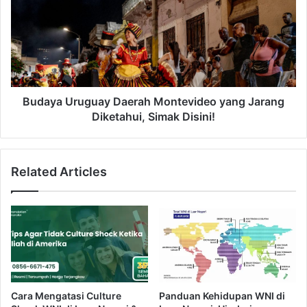
p
a
e
y
t
a
?
U
S
r
i
u
m
g
Budaya Uruguay Daerah Montevideo yang Jarang
a
u
Diketahui, Simak Disini!
k
a
P
y
e
D
Related Articles
r
a
a
e
t
r
u
a
r
h
a
M
n
o
K
n
e
t
Cara Mengatasi Culture
Panduan Kehidupan WNI di
r
e