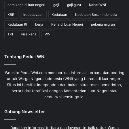
cara kerja di luar negeri
gaji
gaji guru
Kabar WNI
KBRI
kebudayaan
Kedutaan
Kedutaan Besar Indonesia
Kedutaan RI
kerja
Kerja di Luar Negeri
pekerja migran
TKI
visa kerja
WNI
Tentang Peduli WNI
Website PeduliWni.com memberikan Informasi terbaru dan penting
untuk Warga Negara Indonesia (WNI) yang berada di luar negeri.
Situs ini bersifat independen dan bukan situs resmi pemerintah,
serta tidak terafiliasi dengan Kementerian Luar Negeri atau
peduliwni.kemlu.go.id.
Gabung Newsletter
Dapatkan informasi terbaru dan layanan terbaik untuk Warga