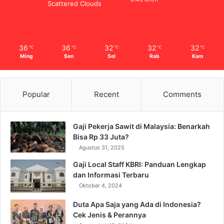
Scattered Clouds
36
36
32
32
32
℃
℃
℃
℃
℃
Ming
Sen
Sel
Rab
Kam
Popular
Recent
Comments
Gaji Pekerja Sawit di Malaysia: Benarkah
Bisa Rp 33 Juta?
Agustus 31, 2025
Gaji Local Staff KBRI: Panduan Lengkap
dan Informasi Terbaru
Oktober 4, 2024
Duta Apa Saja yang Ada di Indonesia?
Cek Jenis & Perannya