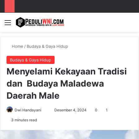
Menu
S
Home
/
Budaya & Gaya Hidup
Budaya & Gaya Hidup
Menyelami Kekayaan Tradisi
dan Budaya Maladewa
Daerah Male
Dwi Handayani
S
Desember 4, 2024
0
1
e
3 minutes read
n
d