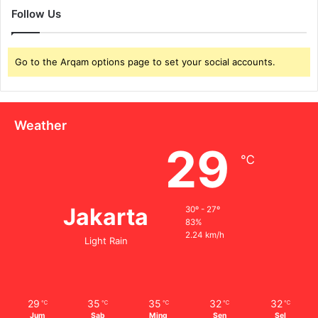
Follow Us
Go to the Arqam options page to set your social accounts.
Weather
29
℃
Jakarta
30º - 27º
83%
2.24 km/h
Light Rain
29
35
35
32
32
℃
℃
℃
℃
℃
Jum
Sab
Ming
Sen
Sel