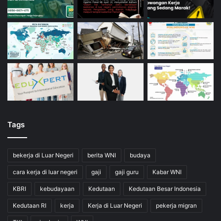
Tags
bekerja di Luar Negeri
berita WNI
budaya
cara kerja di luar negeri
gaji
gaji guru
Kabar WNI
KBRI
kebudayaan
Kedutaan
Kedutaan Besar Indonesia
Kedutaan RI
kerja
Kerja di Luar Negeri
pekerja migran