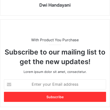
Dwi Handayani
With Product You Purchase
Subscribe to our mailing list to
get the new updates!
Lorem ipsum dolor sit amet, consectetur.
E
n
t
e
r
y