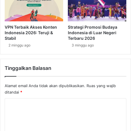
r
n
i
a
B
n
u
a
d
VPN Terbaik Akses Konten
Strategi Promosi Budaya
r
a
Indonesia 2026: Teruji &
Indonesia di Luar Negeri
i
y
Stabil
Terbaru 2026
v
a
2 minggu ago
3 minggu ago
o
M
y
a
a
l
n
Tinggalkan Balasan
a
g
w
M
i
Alamat email Anda tidak akan dipublikasikan.
Ruas yang wajib
e
D
n
ditandai
*
a
a
e
K
r
r
i
a
o
k
h
m
L
e
i