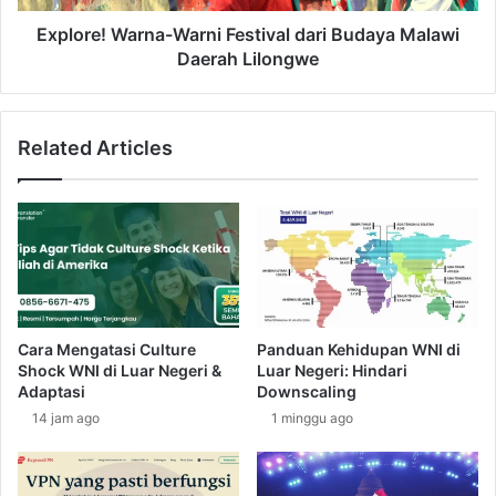
y
W
a
a
Explore! Warna-Warni Festival dari Budaya Malawi
M
r
Daerah Lilongwe
a
n
d
a
a
-
Related Articles
g
W
a
a
s
r
k
n
a
i
r
F
d
e
a
s
e
t
Cara Mengatasi Culture
Panduan Kehidupan WNI di
r
i
Shock WNI di Luar Negeri &
Luar Negeri: Hindari
a
v
Adaptasi
Downscaling
h
a
14 jam ago
1 minggu ago
A
l
n
d
t
a
a