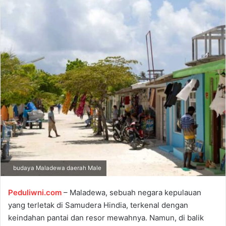
a
n
e
m
a
i
l
budaya Maladewa daerah Male
Peduliwni.com
– Maladewa, sebuah negara kepulauan
yang terletak di Samudera Hindia, terkenal dengan
keindahan pantai dan resor mewahnya. Namun, di balik