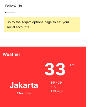
Follow Us
Go to the Arqam options page to set your
social accounts.
Weather
33
℃
Jakarta
35º - 26º
51%
1.79 km/h
Clear Sky