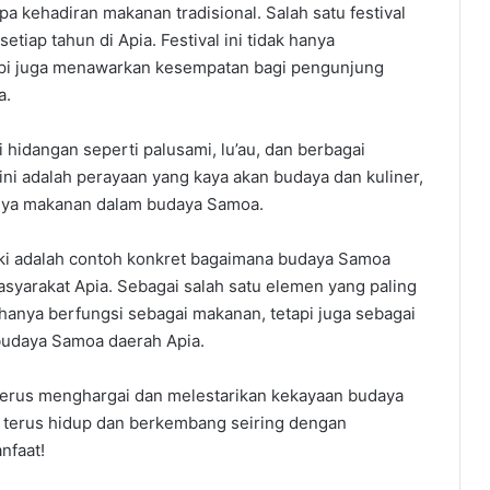
npa
kehadiran
makanan
tradisional
.
Salah
satu
festival
setiap
tahun
di Apia.
Festival
ini
tidak
hanya
pi
juga
menawarkan
kesempatan
bagi
pengunjung
a.
i
hidangan
seperti
palusami
,
lu’au
,
dan
berbagai
ini
adalah
perayaan
yang kaya
akan
budaya
dan
kuliner
,
nya
makanan
dalam
budaya
Samoa.
ki
adalah
contoh
konkret
bagaimana
budaya
Samoa
syarakat
Apia.
Sebagai
salah
satu
elemen
yang paling
hanya
berfungsi
sebagai
makanan
,
tetapi
juga
sebagai
budaya
Samoa
daerah
Apia.
terus
menghargai
dan
melestarikan
kekayaan
budaya
terus
hidup
dan
berkembang
seiring
dengan
nfaat
!