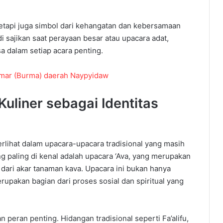
etapi
juga
simbol
dari
kehangatan
dan
kebersamaan
di sajikan
saat
perayaan
besar
atau
upacara
adat
,
sa
dalam
setiap
acara
penting
.
mar (Burma) daerah Naypyidaw
Kuliner
sebagai
Identitas
erlihat
dalam
upacara-upacara
tradisional
yang
masih
g paling
di kenal
adalah
upacara
‘Ava, yang
merupakan
dari
akar
tanaman
kava.
Upacara
ini
bukan
hanya
rupakan
bagian
dari
proses
sosial
dan
spiritual yang
an
peran
penting
.
Hidangan
tradisional
seperti
Fa’alifu
,