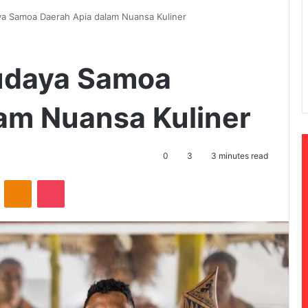
ya Samoa Daerah Apia dalam Nuansa Kuliner
udaya Samoa
am Nuansa Kuliner
0
3
3 minutes read
ontakte
Odnoklassniki
Pocket