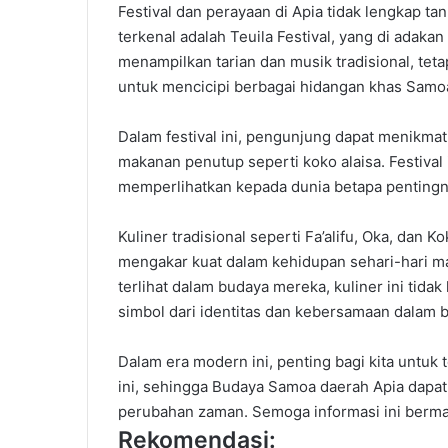
Festival
dan
perayaan
di Apia
tidak
lengkap
ta
terkenal
adalah
Teuila
Festival, yang
di adakan
menampilkan
tarian
dan
musik
tradisional
,
teta
untuk
mencicip
i
berbagai
hidangan
khas
Samo
Dalam
festival
ini
,
pengunjung
dapat
menikmat
makanan
penutup
seperti
koko
alaisa
.
Festival
memperlihatkan
kepada
dunia
betapa
penting
Kuliner
tradisional
seperti
Fa’alifu
, Oka,
dan
Ko
mengakar
kuat
dalam
kehidupan
sehari-hari
ma
terlihat
dalam
budaya
mereka
,
kuliner
ini
tidak
simbol
dari
identitas
dan
kebersamaan
dalam
Dalam
era modern
ini
,
penting
bagi
kita
untuk
ini
,
sehingga
Budaya
Samoa
daerah
Apia
dapat
perubahan
zaman
.
Semoga
informasi
ini
berma
Rekomendasi: