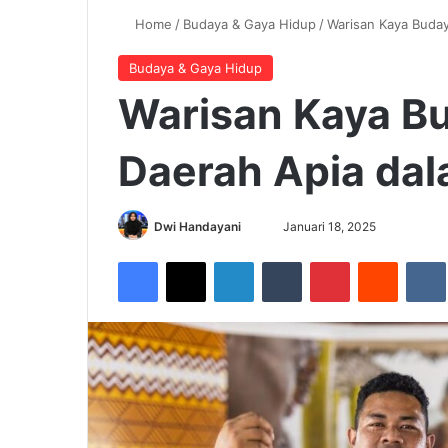
Home
/
Budaya & Gaya Hidup
/
Warisan Kaya Buda
Budaya & Gaya Hidup
Warisan Kaya B
Daerah Apia dal
Dwi Handayani
S
Januari 18, 2025
e
Facebook
X
LinkedIn
Tumblr
Pinterest
Reddit
VK
n
d
a
n
e
m
a
i