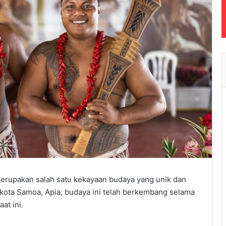
erupakan
salah
satu
kekayaan
budaya
yang
unik
dan
kota
Samoa, Apia,
budaya
ini
telah
berkembang
selama
aat
ini
.