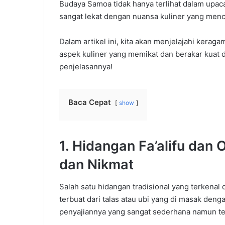
Budaya
Samoa
tidak
hanya
terlihat
dalam
upac
sangat
lekat
dengan
nuansa
kuliner
yang
menc
Dalam
artikel
ini
,
kita
akan
menjelajahi
keraga
aspek
kuliner
yang
memikat
dan
berakar
kuat
penjelasannya
!
Baca Cepat
show
1.
Hidangan
Fa’alifu
dan
O
dan
Nikmat
Salah
satu
hidangan
tradisional
yang
terkenal
terbuat
dari
talas
atau
ubi
yang
di masak
deng
penyajiannya
yang
sangat
sederhana
namun
t