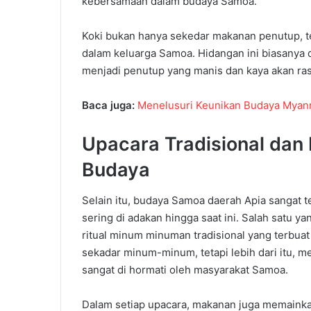
kebersamaan
dalam
budaya
Samoa.
Koki
bukan
hanya
sekedar
makanan
penutup
,
t
dalam
keluarga
Samoa.
Hidangan
ini
biasanya
menjadi
penutup
yang
manis
dan
kaya
akan
r
a
Baca juga:
Menelusuri Keunikan Budaya Myan
Upacara
Tradisional
dan
Budaya
Selain
itu
,
b
udaya
Samoa
daerah
Apia
sangat
t
sering
di adakan
hingga
saat
ini
.
Salah
satu
yan
ritual
minum
minuman
tradisional
yang
terbuat
sekadar
minum-minum
,
tetapi
lebih
dari
itu
,
me
sangat
d
i hormati
oleh
masyarakat
Samoa.
Dalam
setiap
upacara
,
makanan
juga
memaink