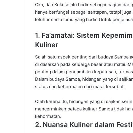
Oka,
dan
Koki
selalu
hadir
sebagai
bagian
dari
hanya
berfungsi
sebagai
santapan
,
tetapi
juga
leluhur
serta
tamu
yang
hadir
.
Untuk
penjelas
1.
Fa’amatai
:
Sistem
Kepemim
Kuliner
Salah
satu
aspek
penting
dari
budaya
Samoa
a
di dasarkan
pada
keluarga
besar
atau
matai
.
Ma
penting
dalam
pengambilan
keputusan
,
terma
Dalam
budaya
Samoa,
hidangan
yang
di sajika
status
dan
kehormatan
dari
matai
tersebut
.
Oleh
karena
itu
,
hidangan
yang
di sajikan
serin
mencerminkan
betapa
kuliner
Samoa
tidak
han
kehormatan
.
2.
Nuansa
Kuliner
dalam
Festi