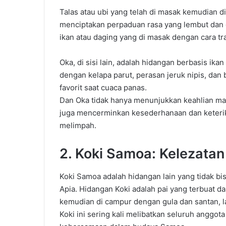
Talas
atau
ubi
yang
telah
di masak
kemudian
d
menciptakan
perpaduan
rasa yang
lembut
dan
ikan
atau
daging
yang
di masak
dengan
cara
tr
Oka, di
sisi
lain
,
adalah
hidangan
berbasis
ikan
dengan
kelapa
parut
,
perasan
jeruk
nipis
,
dan
favorit
saat
cuaca
panas
.
Dan
Oka
tidak
hanya
menunjukkan
keahlian
ma
juga
mencerminkan
kesederhanaan
dan
keteri
melimpah
.
2. Koki Samoa:
Kelezatan
Koki Samoa
adalah
hidangan
lain
yang
tidak
bi
Apia. Hidangan
Koki
adalah
pai
yang
terbuat
da
kemudian
di campur
dengan
gula
dan
santan
,
l
Koki
ini
sering
kali
melibatkan
seluruh
anggota