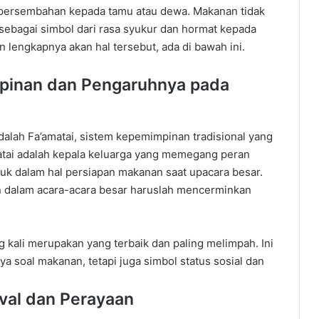
persembahan
kepada
tamu
atau
dewa
.
Makanan
tidak
sebagai
simbol
dari
rasa
syukur
dan
hormat
kepada
an
lengkapnya
akan
hal
tersebut
,
ada
di
bawah
ini
.
pinan
dan
Pengaruhnya
pada
dalah
Fa’amatai
,
sistem
kepemimpinan
tradisional
yang
tai
adalah
kepala
keluarga
yang
memegang
peran
suk
dalam
hal
persiapan
makanan
saat
upacara
besar
.
n
dalam
acara-acara
besar
haruslah
mencerminkan
g
kali
merupakan
yang
terbaik
dan
paling
melimpah
.
Ini
ya
soal
makanan
,
tetapi
juga
simbol
status
sosial
dan
val
dan
Perayaan