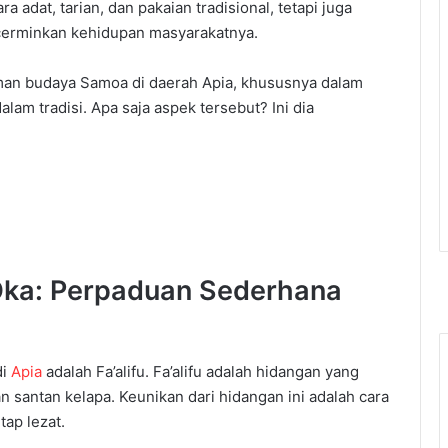
ara
adat
,
tarian
,
dan
pakaian
tradisional
,
tetapi
juga
erminkan
kehidupan
masyarakatnya
.
man
budaya
Samoa di
daerah
Apia,
khususnya
dalam
dalam
tradisi
.
Apa
saja
aspek
tersebut
?
Ini
dia
ka:
Perpaduan
Sederhana
di
Apia
adalah
Fa’alifu
.
Fa’alifu
adalah
hidangan
yang
an
santan
kelapa
.
Keunikan
dari
hidangan
ini
adalah
cara
etap
lezat
.