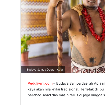
l
Budaya Samoa Daerah Apia
Peduliwni.com
– Budaya
Samoa
daerah
Apia
m
kaya
akan
nilai-nilai
tradisional
.
Terletak
di
ibu
berabad-abad
dan
masih
terus
di jaga
hingga
s