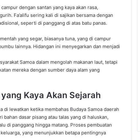
i campur
dengan
santan
yang kaya
akan
rasa,
gurih
.
Fa’alifu
sering
kali
di sajikan
bersama
dengan
adisional
,
seperti
di panggang
di
atas
batu
panas
.
mentah
yang
segar
,
biasanya
tuna, yang
di campur
bumbu
lainnya
.
Hidangan
ini
menyegarkan
dan
menjadi
syarakat
Samoa
dalam
mengolah
makanan
laut
,
tetapi
katan
mereka
dengan
sumber
daya
alam
yang
yang Kaya Akan
Sejarah
sa
di lewatkan
ketika
membahas
Budaya
Samoa
daerah
ri
bahan
dasar
pisang
atau
talas
yang
di haluskan
,
alu
di panggang
hingga
matang
.
Proses
pembuatan
keluarga
, yang
menunjukkan
betapa
pentingnya