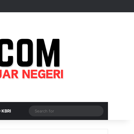
Random Article
Sidebar
Switch skin
Search
 KBRI
for