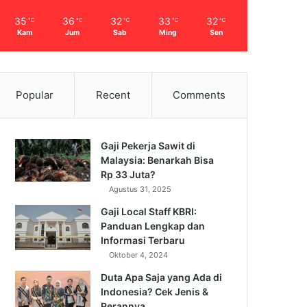
35
36
32
33
32
℃
℃
℃
℃
℃
Kam
Jum
Sab
Ming
Sen
Popular
Recent
Comments
Gaji Pekerja Sawit di
Malaysia: Benarkah Bisa
Rp 33 Juta?
Agustus 31, 2025
Gaji Local Staff KBRI:
Panduan Lengkap dan
Informasi Terbaru
Oktober 4, 2024
Duta Apa Saja yang Ada di
Indonesia? Cek Jenis &
Perannya