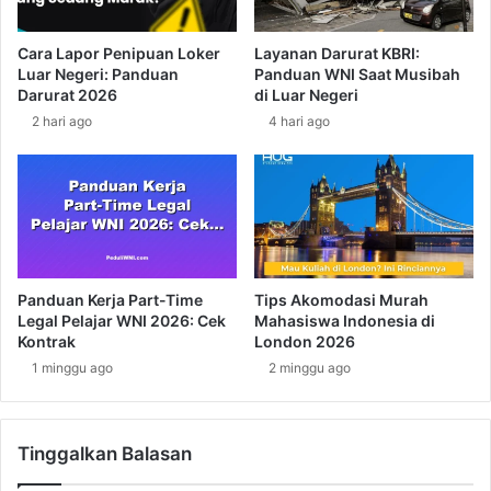
a
T
t
e
Cara Lapor Penipuan Loker
Layanan Darurat KBRI:
a
m
Luar Negeri: Panduan
Panduan WNI Saat Musibah
d
b
Darurat 2026
di Luar Negeri
e
u
2 hari ago
4 hari ago
m
s
i
P
S
a
t
s
a
a
b
r
i
E
l
r
Panduan Kerja Part-Time
Tips Akomodasi Murah
i
o
Legal Pelajar WNI 2026: Cek
Mahasiswa Indonesia di
t
p
Kontrak
London 2026
a
a
1 minggu ago
2 minggu ago
s
,
K
S
a
e
w
Tinggalkan Balasan
r
a
b