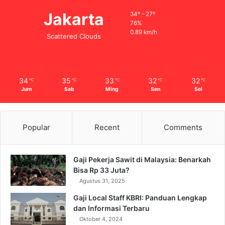
Jakarta
34º - 27º
76%
0.89 km/h
Scattered Clouds
34
35
33
32
32
℃
℃
℃
℃
℃
Jum
Sab
Ming
Sen
Sel
Popular
Recent
Comments
Gaji Pekerja Sawit di Malaysia: Benarkah
Bisa Rp 33 Juta?
Agustus 31, 2025
Gaji Local Staff KBRI: Panduan Lengkap
dan Informasi Terbaru
Oktober 4, 2024