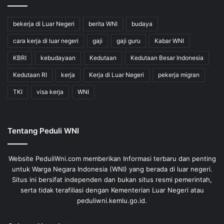
bekerja di Luar Negeri
berita WNI
budaya
cara kerja di luar negeri
gaji
gaji guru
Kabar WNI
KBRI
kebudayaan
Kedutaan
Kedutaan Besar Indonesia
Kedutaan RI
kerja
Kerja di Luar Negeri
pekerja migran
TKI
visa kerja
WNI
Tentang Peduli WNI
Website PeduliWni.com memberikan Informasi terbaru dan penting
untuk Warga Negara Indonesia (WNI) yang berada di luar negeri.
Situs ini bersifat independen dan bukan situs resmi pemerintah,
serta tidak terafiliasi dengan Kementerian Luar Negeri atau
peduliwni.kemlu.go.id.