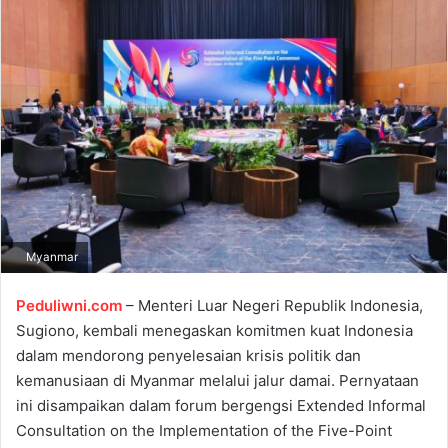
a
n
e
m
a
i
l
Myanmar
Peduliwni.com
– Menteri Luar Negeri Republik Indonesia,
Sugiono, kembali menegaskan komitmen kuat Indonesia
dalam mendorong penyelesaian krisis politik dan
kemanusiaan di Myanmar melalui jalur damai. Pernyataan
ini disampaikan dalam forum bergengsi Extended Informal
Consultation on the Implementation of the Five-Point