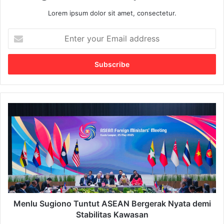
Lorem ipsum dolor sit amet, consectetur.
E
n
t
e
r
y
o
u
M
r
e
E
n
m
l
a
u
i
S
l
u
a
g
d
i
d
o
Menlu Sugiono Tuntut ASEAN Bergerak Nyata demi
r
n
Stabilitas Kawasan
e
o