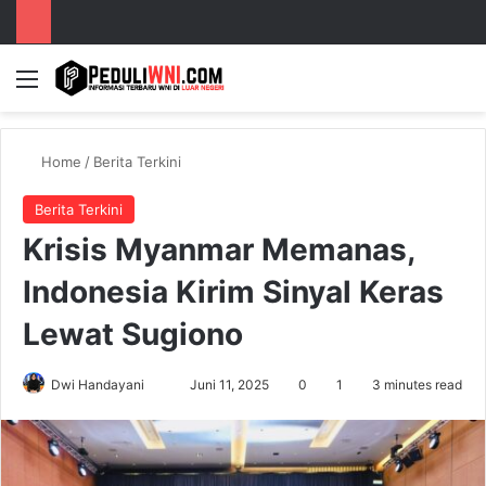
Menu
S
Home
/
Berita Terkini
Berita Terkini
Krisis Myanmar Memanas,
Indonesia Kirim Sinyal Keras
Lewat Sugiono
Dwi Handayani
S
Juni 11, 2025
0
1
3 minutes read
e
n
d