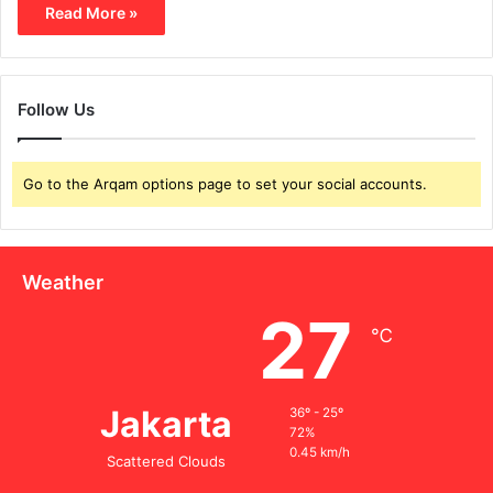
Read More »
Follow Us
Go to the Arqam options page to set your social accounts.
Weather
27
℃
Jakarta
36º - 25º
72%
0.45 km/h
Scattered Clouds