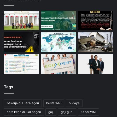
Tags
bekerja di Luar Negeri
berita WNI
budaya
cara kerja di luar negeri
gaji
gaji guru
Kabar WNI