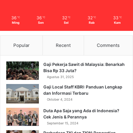
36
36
32
32
33
℃
℃
℃
℃
℃
Ming
Sen
Sel
Rab
Kam
Popular
Recent
Comments
Gaji Pekerja Sawit di Malaysia: Benarkah
Bisa Rp 33 Juta?
Agustus 31, 2025
Gaji Local Staff KBRI: Panduan Lengkap
dan Informasi Terbaru
Oktober 4, 2024
Duta Apa Saja yang Ada di Indonesia?
Cek Jenis & Perannya
September 15, 2024
Perbedaan TKI dan TKW: Pengertian,