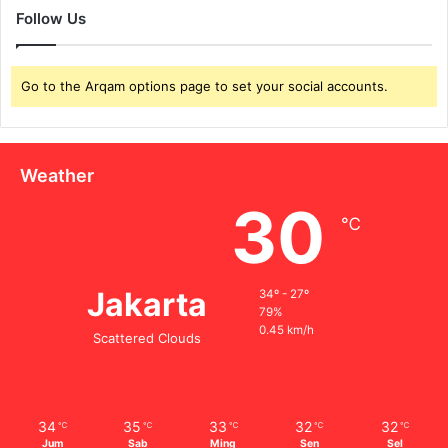
Follow Us
Go to the Arqam options page to set your social accounts.
Weather
30
℃
Jakarta
34º - 27º
79%
0.45 km/h
Scattered Clouds
34
35
33
32
32
℃
℃
℃
℃
℃
Jum
Sab
Ming
Sen
Sel