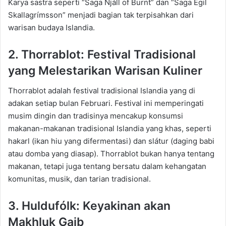
Karya sastra seperti “Saga
Njáll
of
Burnt
” dan “Saga
Egil
Skallagrímsson
” menjadi bagian tak terpisahkan dari
warisan budaya Islandia.
2. Thorrablot
: Festival Tradisional
yang Melestarikan Warisan Kuliner
Thorrablot
adalah festival tradisional Islandia yang di
adakan setiap bulan Februari. Festival ini memperingati
musim dingin dan tradisinya mencakup konsumsi
makanan-makanan tradisional Islandia yang khas, seperti
hakarl
(ikan hiu yang difermentasi) dan
slátur
(daging babi
atau domba yang diasap).
Thorrablot
bukan hanya tentang
makanan, tetapi juga tentang bersatu dalam kehangatan
komunitas, musik, dan tarian tradisional.
3. Huldufólk
: Keyakinan akan
Makhluk Gaib