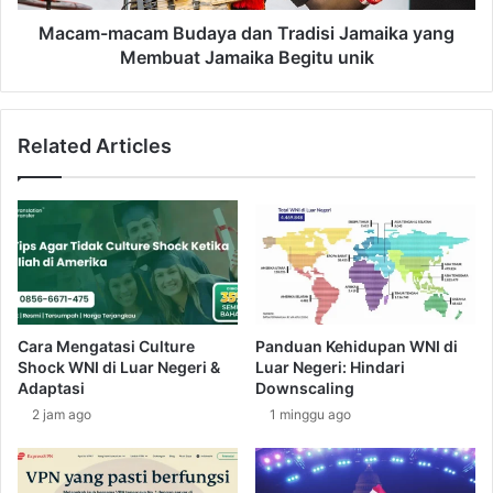
k
c
d
a
Macam-macam Budaya dan Tradisi Jamaika yang
a
m
Membuat Jamaika Begitu unik
r
B
i
u
B
d
Related Articles
u
a
d
y
a
a
y
d
a
a
I
n
s
T
r
r
a
a
Cara Mengatasi Culture
Panduan Kehidupan WNI di
e
d
Shock WNI di Luar Negeri &
Luar Negeri: Hindari
l
i
Adaptasi
Downscaling
y
s
2 jam ago
1 minggu ago
a
i
n
J
g
a
P