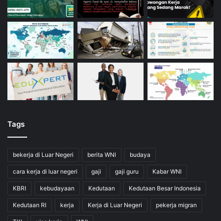
Tags
bekerja di Luar Negeri
berita WNI
budaya
cara kerja di luar negeri
gaji
gaji guru
Kabar WNI
KBRI
kebudayaan
Kedutaan
Kedutaan Besar Indonesia
Kedutaan RI
kerja
Kerja di Luar Negeri
pekerja migran