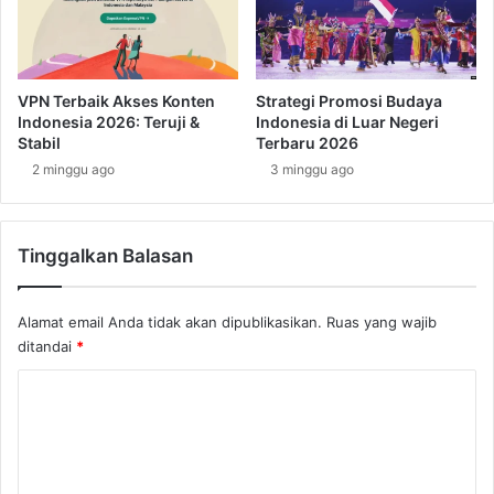
m
a
a
l
i
i
k
n
a
VPN Terbaik Akses Konten
Strategi Promosi Budaya
g
y
Indonesia 2026: Teruji &
Indonesia di Luar Negeri
P
a
Stabil
Terbaru 2026
o
n
2 minggu ago
3 minggu ago
p
g
u
M
l
e
e
Tinggalkan Balasan
m
r
b
u
Alamat email Anda tidak akan dipublikasikan.
Ruas yang wajib
a
ditandai
*
t
J
K
a
m
o
a
m
i
e
k