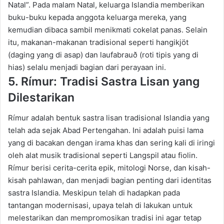
Natal”. Pada malam Natal, keluarga Islandia memberikan
buku-buku kepada anggota keluarga mereka, yang
kemudian dibaca sambil menikmati cokelat panas.
Selain
itu, makanan-makanan tradisional seperti
hangikjöt
(daging yang di asap) dan
laufabrauð
(roti tipis yang di
hias) selalu menjadi bagian dari perayaan ini.
5. Rímur
: Tradisi Sastra Lisan yang
Dilestarikan
Rímur
adalah bentuk sastra lisan tradisional Islandia yang
telah ada sejak Abad Pertengahan. Ini adalah puisi lama
yang di bacakan dengan irama khas dan sering kali di iringi
oleh alat musik tradisional seperti
Langspil
atau
fiolin
.
Rímur
berisi cerita-cerita epik, mitologi
Norse
, dan kisah-
kisah pahlawan, dan menjadi bagian penting dari identitas
sastra Islandia. Meskipun telah di hadapkan pada
tantangan modernisasi, upaya telah di lakukan untuk
melestarikan dan mempromosikan tradisi ini agar tetap