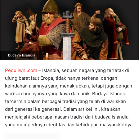
a
n
e
m
a
i
l
budaya Islandia
Peduliwni.com
– Islandia, sebuah negara yang terletak di
ujung barat laut Eropa, tidak hanya terkenal dengan
keindahan alamnya yang menakjubkan, tetapi juga dengan
warisan budayanya yang kaya dan unik. Budaya Islandia
tercermin dalam berbagai tradisi yang telah di wariskan
dari generasi ke generasi. Dalam artikel ini, kita akan
menjelajahi beberapa macam tradis
i
dar
i
budaya Islandia
yang memperkaya identitas dan kehidupan masyarakatnya.