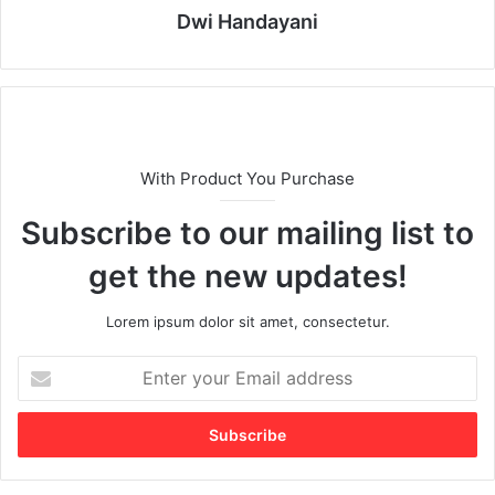
Dwi Handayani
With Product You Purchase
Subscribe to our mailing list to
get the new updates!
Lorem ipsum dolor sit amet, consectetur.
E
n
t
e
r
y