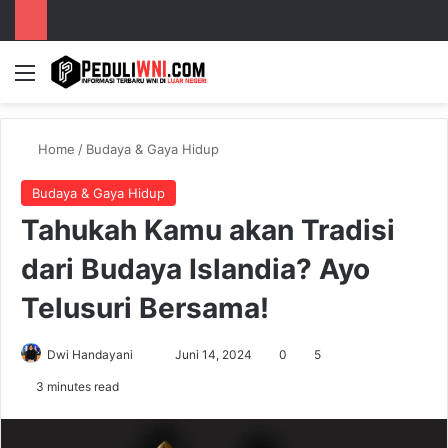
Menu
S
Home
/
Budaya & Gaya Hidup
Budaya & Gaya Hidup
Tahukah Kamu akan Tradisi
dari Budaya Islandia? Ayo
Telusuri Bersama!
Dwi Handayani
S
Juni 14, 2024
0
5
e
3 minutes read
n
d