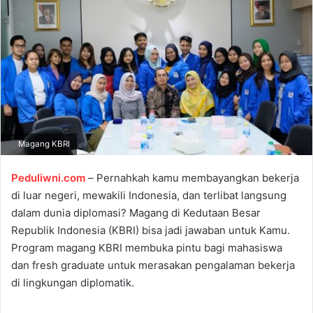
a
n
e
m
a
i
l
Magang KBRI
Peduliwni.com
–
Pernahkah kamu membayangkan bekerja
di luar negeri, mewakili Indonesia, dan terlibat langsung
dalam dunia diplomasi? Magang di Kedutaan Besar
Republik Indonesia (KBRI) bisa jadi jawaban untuk Kamu.
Program
magang KBRI
membuka pintu bagi mahasiswa
dan fresh graduate untuk merasakan pengalaman bekerja
di lingkungan diplomatik.