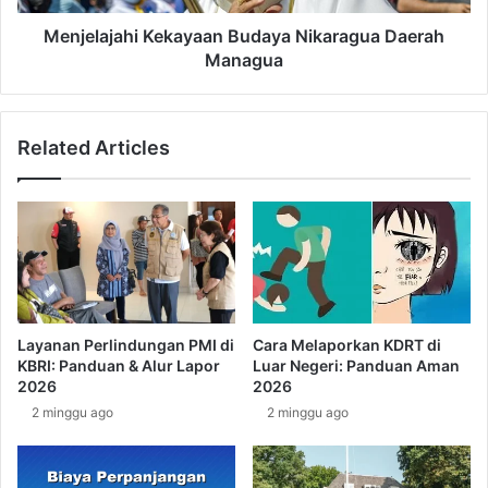
B
a
u
h
Menjelajahi Kekayaan Budaya Nikaragua Daerah
d
i
Managua
a
K
y
e
a
k
Related Articles
N
a
i
y
g
a
e
a
r
n
i
B
a
u
D
d
a
a
Layanan Perlindungan PMI di
Cara Melaporkan KDRT di
e
y
KBRI: Panduan & Alur Lapor
Luar Negeri: Panduan Aman
r
a
2026
2026
a
N
2 minggu ago
2 minggu ago
h
i
A
k
b
a