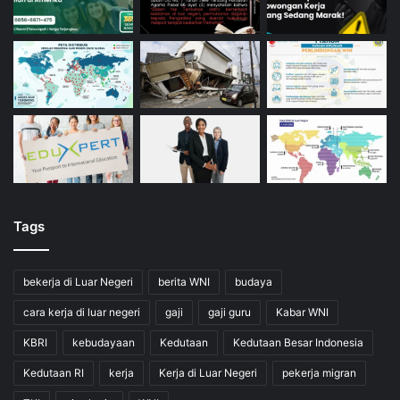
Tags
bekerja di Luar Negeri
berita WNI
budaya
cara kerja di luar negeri
gaji
gaji guru
Kabar WNI
KBRI
kebudayaan
Kedutaan
Kedutaan Besar Indonesia
Kedutaan RI
kerja
Kerja di Luar Negeri
pekerja migran