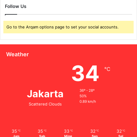
Follow Us
Go to the Arqam options page to set your social accounts.
Weather
34
℃
Jakarta
36º - 28º
50%
0.89 km/h
Scattered Clouds
35
35
33
32
32
℃
℃
℃
℃
℃
Jum
Sab
Ming
Sen
Sel