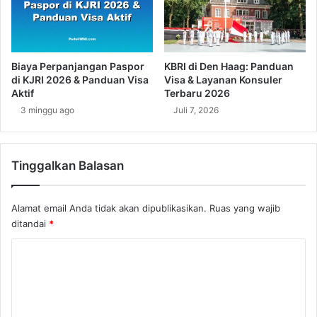
u
r
j
a
a
g
u
a
Biaya Perpanjangan Paspor
KBRI di Den Haag: Panduan
D
di KJRI 2026 & Panduan Visa
Visa & Layanan Konsuler
a
Aktif
Terbaru 2026
e
3 minggu ago
Juli 7, 2026
r
a
h
Tinggalkan Balasan
M
a
n
Alamat email Anda tidak akan dipublikasikan.
Ruas yang wajib
a
ditandai
*
g
u
K
a
o
m
e