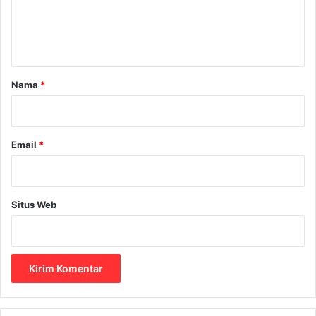
n
t
a
r
Nama
*
*
Email
*
Situs Web