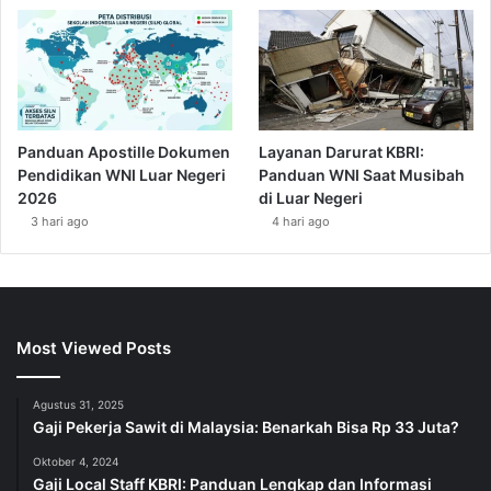
Panduan Apostille Dokumen
Layanan Darurat KBRI:
Pendidikan WNI Luar Negeri
Panduan WNI Saat Musibah
2026
di Luar Negeri
3 hari ago
4 hari ago
Most Viewed Posts
Agustus 31, 2025
Gaji Pekerja Sawit di Malaysia: Benarkah Bisa Rp 33 Juta?
Oktober 4, 2024
Gaji Local Staff KBRI: Panduan Lengkap dan Informasi