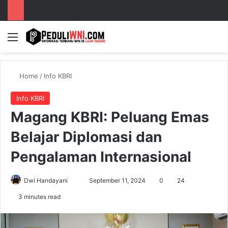
Menu
S
Home
/
Info KBRI
Info KBRI
Magang KBRI: Peluang Emas
Belajar Diplomasi dan
Pengalaman Internasional
Dwi Handayani
S
September 11, 2024
0
24
e
3 minutes read
n
d