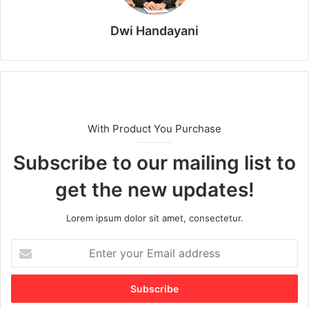
Dwi Handayani
With Product You Purchase
Subscribe to our mailing list to
get the new updates!
Lorem ipsum dolor sit amet, consectetur.
E
n
t
e
r