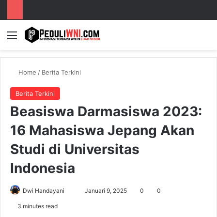
Menu
S
Home
/
Berita Terkini
Berita Terkini
Beasiswa Darmasiswa 2023:
16 Mahasiswa Jepang Akan
Studi di Universitas
Indonesia
Dwi Handayani
S
Januari 9, 2025
0
0
e
3 minutes read
n