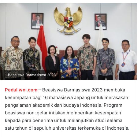
d
a
n
e
m
a
i
l
Beasiswa Darmasiswa 2023
Peduliwni.com
– Beasiswa Darmasiswa 2023 membuka
kesempatan bagi 16 mahasiswa Jepang untuk merasakan
pengalaman akademik dan budaya Indonesia. Program
beasiswa non-gelar ini akan memberikan kesempatan
kepada para penerima untuk melanjutkan studi selama
satu tahun di sepuluh universitas terkemuka di Indonesia.