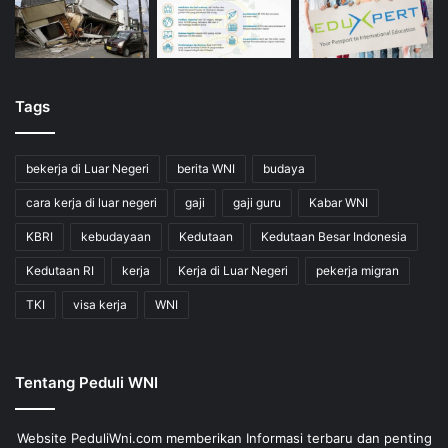
Tags
bekerja di Luar Negeri
berita WNI
budaya
cara kerja di luar negeri
gaji
gaji guru
Kabar WNI
KBRI
kebudayaan
Kedutaan
Kedutaan Besar Indonesia
Kedutaan RI
kerja
Kerja di Luar Negeri
pekerja migran
TKI
visa kerja
WNI
Tentang Peduli WNI
Website PeduliWni.com memberikan Informasi terbaru dan penting