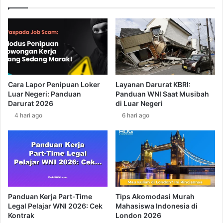
a
h
n
G
i
o
T
l
e
d
k
e
a
n
n
B
Cara Lapor Penipuan Loker
Layanan Darurat KBRI:
k
u
Luar Negeri: Panduan
Panduan WNI Saat Musibah
a
z
Darurat 2026
di Luar Negeri
n
z
4 hari ago
6 hari ago
K
e
e
r
a
d
m
i
a
A
n
m
a
e
n
r
Panduan Kerja Part-Time
Tips Akomodasi Murah
W
i
Legal Pelajar WNI 2026: Cek
Mahasiswa Indonesia di
N
c
Kontrak
London 2026
I