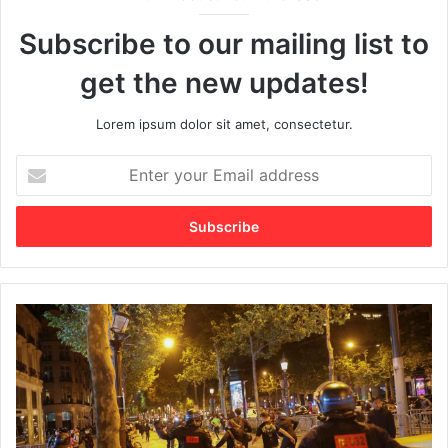
Subscribe to our mailing list to
get the new updates!
Lorem ipsum dolor sit amet, consectetur.
E
n
t
e
r
y
o
u
K
r
e
E
r
m
u
a
s
i
u
l
h