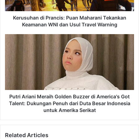
a
a
d
n
d
d
Kerusuhan di Prancis: Puan Maharani Tekankan
r
i
Keamanan WNI dan Usul Travel Warning
e
P
s
r
P
s
a
u
n
t
c
r
i
i
s
A
:
r
P
i
u
a
a
n
Putri Ariani Meraih Golden Buzzer di America's Got
n
i
Talent: Dukungan Penuh dari Duta Besar Indonesia
M
M
untuk Amerika Serikat
a
e
h
r
a
a
r
Related Articles
i