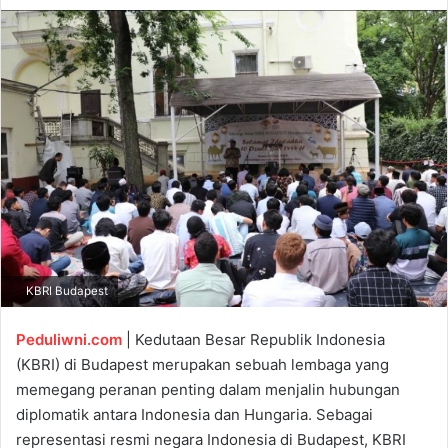
d
a
n
e
m
a
i
l
KBRI Budapest
Peduliwni.com
| Kedutaan Besar Republik Indonesia
(KBRI) di Budapest merupakan sebuah lembaga yang
memegang peranan penting dalam menjalin hubungan
diplomatik antara Indonesia dan Hungaria. Sebagai
representasi resmi negara Indonesia di Budapest, KBRI