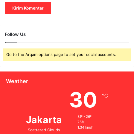
Follow Us
Go to the Arqam options page to set your social accounts.
Weather
30
℃
Jakarta
31º - 26º
75%
1.34 km/h
Scattered Clouds