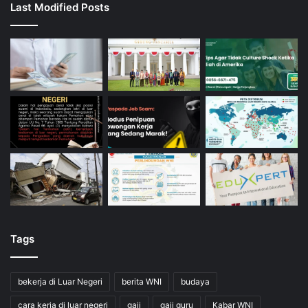
Last Modified Posts
Tags
bekerja di Luar Negeri
berita WNI
budaya
cara kerja di luar negeri
gaji
gaji guru
Kabar WNI