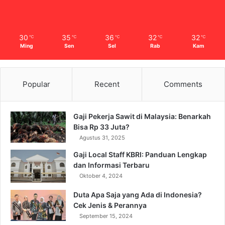
30
35
36
32
32
℃
℃
℃
℃
℃
Ming
Sen
Sel
Rab
Kam
Popular
Recent
Comments
Gaji Pekerja Sawit di Malaysia: Benarkah
Bisa Rp 33 Juta?
Agustus 31, 2025
Gaji Local Staff KBRI: Panduan Lengkap
dan Informasi Terbaru
Oktober 4, 2024
Duta Apa Saja yang Ada di Indonesia?
Cek Jenis & Perannya
September 15, 2024