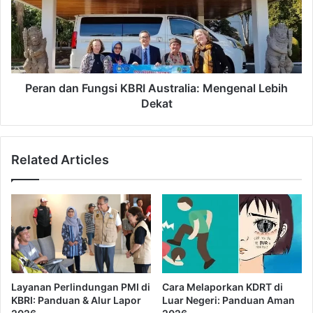
a
n
n
d
d
a
i
n
B
F
a
u
Peran dan Fungsi KBRI Australia: Mengenal Lebih
l
n
Dekat
i
g
k
s
K
i
Related Articles
B
K
R
B
I
R
K
I
a
A
i
u
r
s
o
t
:
r
Layanan Perlindungan PMI di
Cara Melaporkan KDRT di
M
a
KBRI: Panduan & Alur Lapor
Luar Negeri: Panduan Aman
e
l