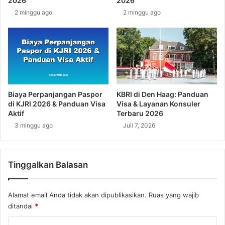
2026
2026
n
i
2 minggu ago
2 minggu ago
y
a
i
:
n
M
g
e
k
n
a
g
p
e
P
n
Biaya Perpanjangan Paspor
KBRI di Den Haag: Panduan
e
a
di KJRI 2026 & Panduan Visa
Visa & Layanan Konsuler
r
l
Aktif
Terbaru 2026
a
L
3 minggu ago
Juli 7, 2026
n
e
d
b
a
i
n
Tinggalkan Balasan
h
P
D
e
e
Alamat email Anda tidak akan dipublikasikan.
Ruas yang wajib
n
k
t
ditandai
*
a
i
t
K