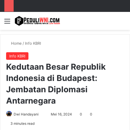
Menu
S
Home
/
Info KBRI
Info KBRI
Kedutaan Besar Republik
Indonesia di Budapest:
Jembatan Diplomasi
Antarnegara
Dwi Handayani
S
Mei 16, 2024
0
0
e
3 minutes read
n